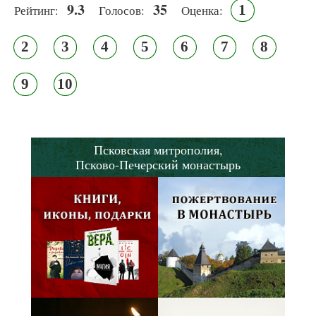
9.3
35
1
Рейтинг:
Голосов:
Оценка:
2
3
4
5
6
7
8
9
10
Псковская митрополия,
Псково-Печерский монастырь