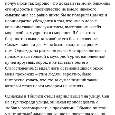
получалось так хорошо, что доказывать моим ближним
его мудрость и провидчество не имело никакого
смысла: мне всё равно никто бы не поверил! Сам же я
неоднократно убеждался в том, что имею дело с
великим священнослужителем, вместившим в себя
море любви, мудрости и смирения. Я был готов
безропотно выполнять любое его благословение.
Самым главным для меня было находиться рядом с
ним. Однажды на рынке он велел мне преклониться и
приложиться головой к мусорной урне, наполненной
кучей арбузных корок, и не вставать без его
благословения. Я видел ноги остановившихся около
меня прохожих – этим людям, вероятно, было
интересно узнать, что это за сумасшедший такой,
который стоит перед мусором на коленях.
Однажды в Тбилиси отец Гавриил вышел на улицу. Сев
на стул посреди улицы, он начал проповедовать о
любви и разговаривать с прохожими. Обычно по этой
улице автомобильное движение не прекращалось, но,