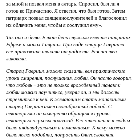
за мной и позвал меня в алтарь. Спросил, был ли я
готов ко Причастию. Я ответил, что был готов. Затем
патриарх позвал священнослужителей и благословил
их облачить меня, чтобы я сослужил ему».
Так оно и было. В тот день служили вместе патриарх
Ефрем и монах Гавриил. При виде старца Гавриила
все прихожане плакали от радости. Вся паства
ликовала.
Старец Гавриил, можно сказать, вел практические
уроки смирения, послушания, любви. Он часто говорил,
что любовь – это не только врожденный талант:
любви можно научиться, уверял он, и мы должны
стремиться к ней. К желающим стать монахинями
старец Гавриил имел своеобразный подход. С
некоторыми он намеренно обращался сурово,
некоторых окрылял похвалой. Его отношение к людям
было индивидуальным и изменчивым. К нему можно
было легко подойти, попросить благословения,