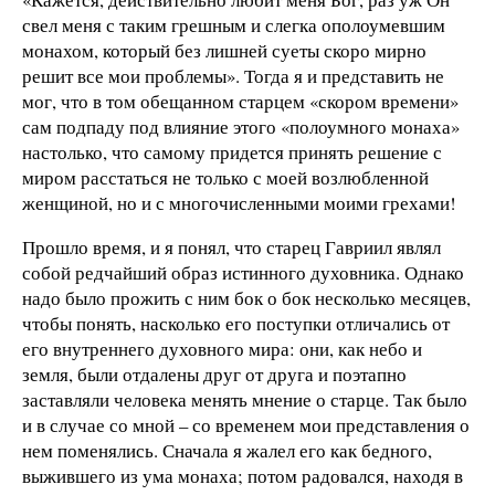
свел меня с таким грешным и слегка ополоумевшим
монахом, который без лишней суеты скоро мирно
решит все мои проблемы». Тогда я и представить не
мог, что в том обещанном старцем «скором времени»
сам подпаду под влияние этого «полоумного монаха»
настолько, что самому придется принять решение с
миром расстаться не только с моей возлюбленной
женщиной, но и с многочисленными моими грехами!
Прошло время, и я понял, что старец Гавриил являл
собой редчайший образ истинного духовника. Однако
надо было прожить с ним бок о бок несколько месяцев,
чтобы понять, насколько его поступки отличались от
его внутреннего духовного мира: они, как небо и
земля, были отдалены друг от друга и поэтапно
заставляли человека менять мнение о старце. Так было
и в случае со мной – со временем мои представления о
нем поменялись. Сначала я жалел его как бедного,
выжившего из ума монаха; потом радовался, находя в