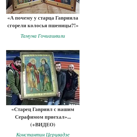
«А почему у старца Гавриила
сгорели колосья пшеницы?!»
Тамуна Гочиашвили
«Старец Гавриил с нашим
Серафимом приехал»...
(+ВИДЕО)
Константин Церцвадзе