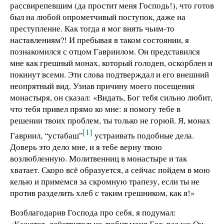
рассвирепевшим (да простит меня Господь!), что готов
был на любой опрометчивый поступок, даже на
преступление. Как тогда я мог внять чьим-то
наставлениям?! И пребывая в таком состоянии, я
познакомился с отцом Гавриилом. Он представился
мне как грешный монах, который голоден, оскорблен и
покинут всеми. Эти слова подтверждал и его внешний
неопрятный вид. Узнав причину моего посещения
монастыря, он сказал: «Видать, Бог тебя сильно любит,
что тебя привел прямо ко мне: я помогу тебе в
решении твоих проблем, ты только не горюй. Я, монах
[1]
Гавриил, “устабаш”
устраивать подобные дела.
Доверь это дело мне, и я тебе верну твою
возлюбленную. Молитвенниц в монастыре и так
хватает. Скоро всё образуется, а сейчас пойдем в мою
келью и примемся за скромную трапезу, если ты не
против разделить хлеб с таким грешником, как я!»
Возблагодарив Господа про себя, я подумал:
«Кажется, действительно любит меня Бог, раз уж Он