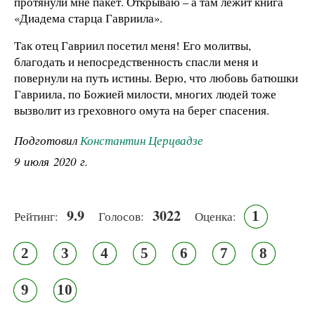
протянули мне пакет. Открываю – а там лежит книга
«Диадема старца Гавриила».
Так отец Гавриил посетил меня! Его молитвы,
благодать и непосредственность спасли меня и
повернули на путь истины. Верю, что любовь батюшки
Гавриила, по Божией милости, многих людей тоже
вызволит из греховного омута на берег спасения.
Подготовил
Константин Церцвадзе
9 июля 2020 г.
9.9
3022
1
Рейтинг:
Голосов:
Оценка:
2
3
4
5
6
7
8
9
10