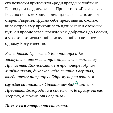
его всячески притесняли «ради правды и любви ко
Господу» и не допускали к Причастию. «Бывало, я в
Россию пешком ходил причащаться», – вспоминал
старец Гавриил. Трудно себе представить, сколько
километров ему приходилось идти и какой сложный
путь он преодолевал, прежде чем добраться до России,
а уж сколько испытаний и искушений он перенес –
одному Богу известно!
Благодатью Пресвятой Богородицы и Ее
заступничеством старца допустили к таинству
Причастия. Как вспоминает протоиерей Арчил
Миндиашвили, духовное чадо старца Гавриила,
тогдашнему патриарху Ефрему перед началом
[2]
службы на праздник Светицховлоба
явилась
Пресвятая Богородица и сказала: «Не приму от вас
жертву, а только от Гавриила».
Позже
сам старец рассказывал: