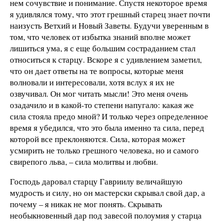
нем сочувствие и понимание. Спустя некоторое время
я удивлялся тому, что этот грешный старец знает почти
наизусть Ветхий и Новый Заветы. Будучи уверенным в
том, что человек от избытка знаний вполне может
лишиться ума, я с еще большим состраданием стал
относиться к старцу. Вскоре я с удивлением заметил,
что он дает ответы на те вопросы, которые меня
волновали и интересовали, хотя вслух я их не
озвучивал. Он мог читать мысли! Это меня очень
озадачило и в какой-то степени напугало: какая же
сила стояла предо мной? И только через определенное
время я убедился, что это была именно та сила, перед
которой все преклоняются. Сила, которая может
усмирить не только грешного человека, но и самого
свирепого льва, – сила молитвы и любви.
Господь даровал старцу Гавриилу величайшую
мудрость и силу, но он мастерски скрывал свой дар, а
почему – я никак не мог понять. Скрывать
необыкновенный дар под завесой полоумия у старца