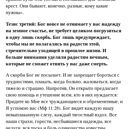
крест. Они бывают, конечно, разные, кому какие
нужны».
Тезис третий: Бог вовсе не отнимает у нас надежду
на земное счастье, не требует целиком погрузиться
в одну лишь скорбь. Бог лишь предупреждает,
чтобы мы не полагались на радости этой,
стремительно уходящей в прошлое жизни. И
больше внимания уделяли радостям вечным,
которые не сможет отнять у нас даже смерть.
А скорби Бог не посылает. И не запрещает бороться с
трудностями, плакать, когда больно, жаловаться, когда
тяжело и страшно. Напротив, Он открыто предлагает
свою помощь и утешение всем, кто в них нуждается:
Придите ко Мне все труждающиеся и обремененные, и
Я успокою вас (Мф 11:28). Бог видит каждую нашу
невыплаканную слезу, каждый тягостный вздох. Все
наши страхи, горести, несбывшиеся надежды, все
недуги, вся тоска и боль одиночества известны