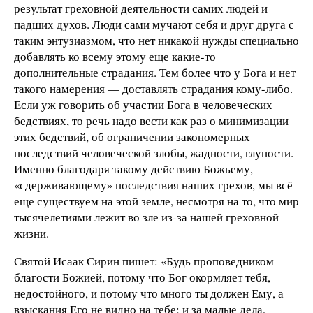
результат греховной деятельности самих людей и
падших духов. Люди сами мучают себя и друг друга с
таким энтузиазмом, что нет никакой нужды специально
добавлять ко всему этому еще какие-то
дополнительные страдания. Тем более что у Бога и нет
такого намерения — доставлять страдания кому-либо.
Если уж говорить об участии Бога в человеческих
бедствиях, то речь надо вести как раз о минимизации
этих бедствий, об ограничении закономерных
последствий человеческой злобы, жадности, глупости.
Именно благодаря такому действию Божьему,
«сдерживающему» последствия наших грехов, мы всё
еще существуем на этой земле, несмотря на то, что мир
тысячелетиями лежит во зле из-за нашей греховной
жизни.
Святой Исаак Сирин пишет: «Будь проповедником
благости Божией, потому что Бог окормляет тебя,
недостойного, и потому что много ты должен Ему, а
взыскания Его не видно на тебе; и за малые дела,