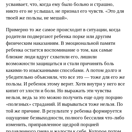
усваивает, что, когда ему было больно и страшно,
никто его не услышал, не признал его чувств. «Это для
твоей же пользы, не мешай».
Примерно то же самое происходит в ситуации, когда
родители подвергают ребенка порке или другим
физическим наказаниям. В эмоциональной памяти
ребенка остается воспоминание о том, как самые
близкие люди вдруг схватили его, лишили
возможности защищаться и стали причинять боль
какими-то изысканными способами. А потом долго и
убедительно объясняли, что все это — тоже для его же
пользы. И ребенок этому верит. Хотя внутри у него все
кипит от злости и боли. Но выражать эти чувства
нельзя, ведь за это можно получить еще одну порцию
«полезных» страданий. И вырываться тоже нельзя. По
той же причине. В результате у ребенка формируется
ощущение безвыходности, полного бессилия что-либо
изменить, приправленное щедрой порцией
подавленного гнева и жалости к себе. Которое потом