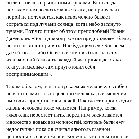
были от него закрыты этими грехами. Бог всегда
посылает нам всевозможные блага, но принять их
порой не получается, как невозможно бывает
согреться под лучами солнца, когда небо затянуто
тучами. Вот что пишет об этом преподобный Иоанн
Дамаскин: «Бог и диаволу всегда предоставляет блага,
но тот не хочет принять. И в будущем веке Бог всем
дает блага — ибо Он есть источник благ, на всех
изливающий благость, каждый же причащается ко
благу, насколько сам приуготовил себя
воспринимающим».
Таким образом, цель попускаемых человеку скорбей
не в них самих, а в исцелении человека, в изменении
им своих приоритетов и целей. И когда это происходит,
жизнь человека тоже меняется. Например, когда
алкоголик перестает пить, перед ним раскрывается
множество новых возможностей, которые были ему
недоступны, пока он считал алкоголь главной
ценностью в своей жизни. Конечно, это примитивный