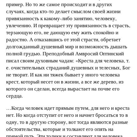
пример. Но то же самое происходит и в других
случаях, когда кто-то делает смыслом своей жизни
привязанность к какому-либо занятию, человеку,
увлечению. И превращает эту привязанность в страсть,
терзающую его, не дающую ему жить спокойно и
радостно. А отказавшись от этой страсти, обретает
долгожданный душевный мир и возможность дышать
полной грудью. Преподобный Амвросий Оптинский
писал своим духовным чадам: «Креста для человека, т.
е. очистительных страданий душевных и телесных, Бог
не творит. И как ни тяжек бывает у иного человека
крест, который несет он в жизни, а все же дерево, из
которого он сделан, всегда вырастает на почве его
сердца.
…Когда человек идет прямым путем, для него и креста
нет. Но когда отступит от него и начнет бросаться то в
одну, то в другую сторону, вот тогда являются разные
обстоятельства, которые и толкают его опять на
прямой путь. Эти толчки и составляют для человека