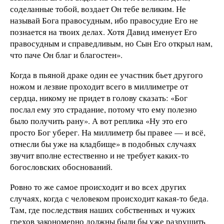
соделанные тобой, воздает Он тебе великим. Не
называй Бога правосудным, ибо правосудие Его не
познается на твоих делах. Хотя Давид именует Его
правосудным и справедливым, но Сын Его открыл нам,
что паче Он благ и благостен».
Когда в пьяной драке один ее участник бьет другого
ножом и лезвие проходит всего в миллиметре от
сердца, никому не придет в голову сказать: «Бог
послал ему это страдание, потому что ему полезно
было получить рану». А вот реплика «Ну это его
просто Бог уберег. На миллиметр бы правее — и всё,
отнесли бы уже на кладбище» в подобных случаях
звучит вполне естественно и не требует каких-то
богословских обоснований.
Ровно то же самое происходит и во всех других
случаях, когда с человеком происходит какая-то беда.
Там, где последствия наших собственных и чужих
грехов закономерно должны были бы уже разрушить