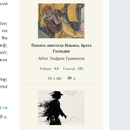
ινό
ίας
 να
 θα
κής
Память апостола Иакова, брата
Господня
ούς
Аббат Эльфрик Грамматик
και
Рейтинг:
9.9
Голосов:
152
της
1 583
4
στά
t.ru
0 г.