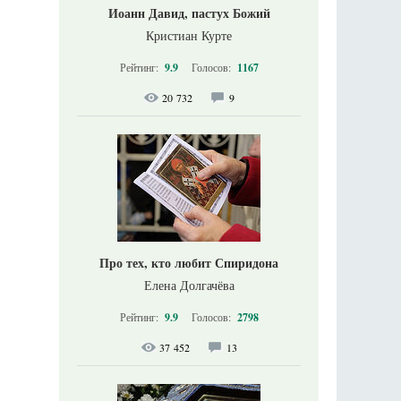
Иоанн Давид, пастух Божий
Кристиан Курте
Рейтинг:
9.9
Голосов:
1167
20 732
9
Про тех, кто любит Спиридона
Елена Долгачёва
Рейтинг:
9.9
Голосов:
2798
37 452
13