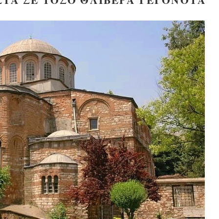
Великомученик Георгий Победоносец. Н
святого
Роман Котов