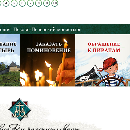
4
5
6
7
8
9
10
олия,
Псково-Печерский монастырь