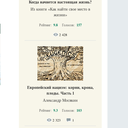
Когда начнется настоящая жизнь?
Из книги «Как найти свое место в
жизни​»
Рейтинг:
9.8
Голосов:
157
2 428
Европейский нацизм: корни, крона,
плоды. Часть 1
Александр Мосякин
Рейтинг:
9.3
Голосов:
103
2 323
1