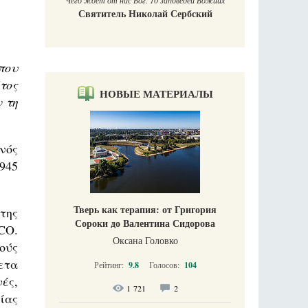
Чего ждет от нас Бог. 10 заповедей Божиих
Святитель Николай Сербский
που
τος
НОВЫЕ МАТЕРИАЛЫ
 τη
νός
945
Тверь как терапия: от Григория
της
Сороки до Валентина Сидорова
CO.
Оксана Головко
ούς
ετα
Рейтинг:
9.8
Голосов:
104
ές,
1 721
2
ίας