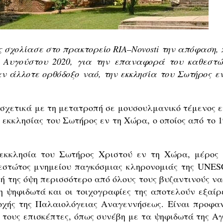
Как найти своё место в жизни
Кирилл Мурышев
 σχολίασε στο πρακτορείο
RIA
–
Novosti
την απόφαση, 
20 Αυγούστου 2020, για την επαναφορά του καθεστώ
ν άλλοτε ορθόδοξο ναό, την εκκλησία του Σωτήρος εν
σχετικά με τη μετατροπή σε μουσουλμανικό τέμενος ε
 εκκλησίας του Σωτήρος εν τη Χώρα, ο οποίος από το 1
 εκκλησία του Σωτήρος Χριστού εν τη Χώρα, μέρος 
εστώτος μνημείου παγκόσμιας κληρονομιάς της UNES
ή της όψη περισσότερο από όλους τους βυζαντινούς να
 ψηφιδωτά και οι τοιχογραφίες της αποτελούν εξαίρ
ποχής της Παλαιολόγειας Αναγεννήσεως. Είναι προφαν
α τους επισκέπτες, όπως συνέβη με τα ψηφιδωτά της Αγ