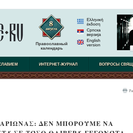
Ελληνική
έκδοση
Српска
верзиjа
English
Православный
version
календарь
СЛАВИЕМ
ИНТЕРНЕТ-ЖУРНАЛ
ВОПРОСЫ СВЯЩ
Ра
ΑΡΊΩΝΑΣ: ΔΕΝ ΜΠΟΡΟΎΜΕ ΝΑ
ΤΆ ΣΕ ΤΌΣΟ ΘΛΙΒΕΡΆ ΓΕΓΟΝΌΤΑ