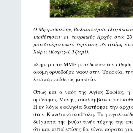
Фредерика де Грааф
Ο Μητροπολίτης Βολοκολάμσκ Ιλαρίωνας
υιοθέτησαν οι τουρκικές Αρχές στις 
μουσουλμανικού τεμένους σε ακόμη ένα
Χώρα (Καριγιέ Τζαμί):
«Σήμερα τα ΜΜΕ μετέδωσαν την είδηση 
ακόμη ορθοδόξου ναού στην Τουρκία, της
λειτουργούσε ως μουσείο.
Όπως και ο ναός της Αγίας Σοφίας, η
ομώνυμης Μονής, απολαμβάνει του καθ
Η εν λόγω εκκλησία διατήρησε την αρχικ
στην Κωνσταντινούπολη. Τα μεγαλειώδη
δείγματα της βυζαντινής τέχνης της ε
ότι και αυτά επίσης θα είναι αόρατα γι