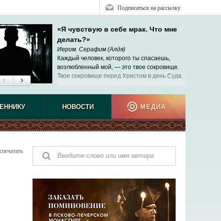
Подписаться на рассылку
«Я чувствую в себе мрак. Что мне
делать?»
Иером. Серафим (Алдя)
Каждый человек, которого ты спасаешь,
возлюбленный мой, — это твое сокровище.
Твое сокровище перед Христом в день Суда.
ЕННИКУ
НОВОСТИ
МЕДИА
спечатать