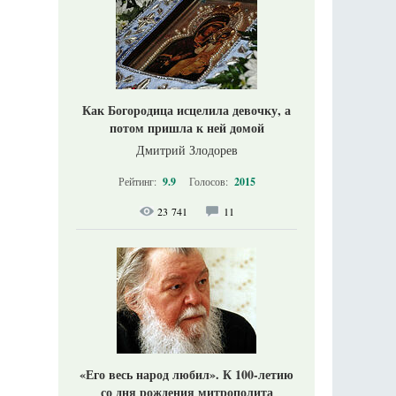
Как Богородица исцелила девочку, а
потом пришла к ней домой
Дмитрий Злодорев
Рейтинг:
9.9
Голосов:
2015
23 741
11
«Его весь народ любил». К 100-летию
со дня рождения митрополита