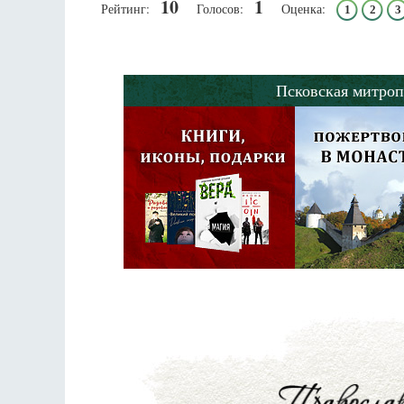
10
1
Рейтинг:
Голосов:
Оценка:
1
2
3
Псковская митроп