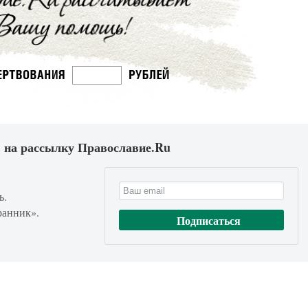
 на рассылку Православие.Ru
ь.
ранник».