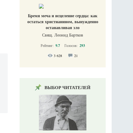
Бремя меча и исцеление сердца: как
остаться христианином, вынужденно
останавливая зло
Свящ. Леонид Бартков
Рейтинг:
9.7
Голосов:
293
3 628
21
ВЫБОР ЧИТАТЕЛЕЙ