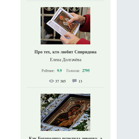
Про тех, кто любит Спиридона
Елена Долгачёва
Рейтинг:
9.9
Голосов:
2795
37 385
13
Как Богородица исцелила девочку, а