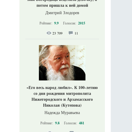
потом пришла к ней домой
Дмитрий Злодорев
Рейтинг:
9.9
Голосов:
2015
23 709
11
«Его весь народ любил». К 100-летию
со дня рождения митрополита
Нижегородского и Арзамасского
Николая (Кутепова)
Надежда Муравьева
Рейтинг:
9.8
Голосов:
481