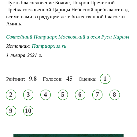
Пусть благословение Божие, Покров Пречистой
Преблагословенной Царицы Небесной пребывают над
всеми нами в грядущем лете божественной благости.
Аминь.
Святейший Патриарх Московский и всея Руси Кирилл
Источник:
Патриархия.ru
1 января 2021 г.
9.8
45
1
Рейтинг:
Голосов:
Оценка:
2
3
4
5
6
7
8
9
10