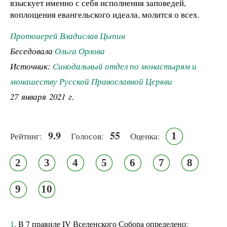
взыскует именно с себя исполнения заповедей,
воплощения евангельского идеала, молится о всех.
Протоиерей Владислав Цыпин
Беседовала
Ольга Орлова
Источник:
Синодальный отдел по монастырям и
монашеству Русской Православной Церкви
27 января 2021 г.
9.9
55
1
Рейтинг:
Голосов:
Оценка:
2
3
4
5
6
7
8
9
10
1
. В 7 правиле IV Вселенского Собора определено: