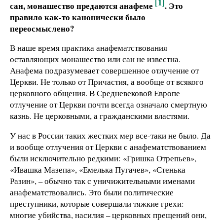
[1]
сан, монашество предаются анафеме
. Это
правило как-то канонически было
переосмыслено?
В наше время практика анафематствования
оставляющих монашество или сан не известна.
Анафема подразумевает совершенное отлучение от
Церкви. Не только от Причастия, а вообще от всякого
церковного общения. В Средневековой Европе
отлучение от Церкви почти всегда означало смертную
казнь. Не церковными, а гражданскими властями.
У нас в России таких жестких мер все-таки не было. Да
и вообще отлучения от Церкви с анафематствованием
были исключительно редкими: «Гришка Отрепьев»,
«Ивашка Мазепа», «Емелька Пугачев», «Стенька
Разин», – обычно так с уничижительными именами
анафематствовались. Это были политические
преступники, которые совершали тяжкие грехи:
многие убийства, насилия – церковных прещений они,