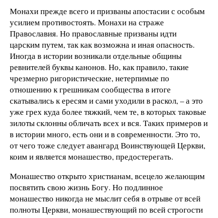
Монахи прежде всего и призваны апостасии с особым
усилием противостоять. Монахи на страже
Православия. Но православные призваны идти
царским путем, так как возможна и иная опасность.
Иногда в истории возникали отдельные общины
ревнителей буквы канонов. Но, как правило, такие
чрезмерно ригористические, нетерпимые по
отношению к грешникам сообщества в итоге
скатывались к ересям и сами уходили в раскол, – а это
уже грех куда более тяжкий, чем те, в которых таковые
зилоты склонны обличать всех и вся. Таких примеров и
в истории много, есть они и в современности. Это то,
от чего тоже следует авангард Воинствующей Церкви,
коим и является монашество, предостерегать.
Монашество открыто христианам, всецело желающим
посвятить свою жизнь Богу. Но подлинное
монашество никогда не мыслит себя в отрыве от всей
полноты Церкви, монашествующий по всей строгости