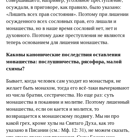
осуждали, в приговоре, как правило, было указано:
«Лишить всех прав состояния». Поэтому при лишении
осужденного всех сословных прав, его лишали и
монашества, но в наше время сословий нет, нет и
духовного. Поэтому даже преступления не являются
теперь основанием для лишения монашества.
Каковы канонические последствия оставления
монашества: послушничества, рясофора, малой
схимы?
Бывает, когда человек сам уходит из монастыря, не
желает быть монахом, тогда его всё-таки вычеркивают
из числа братии, сестричества. Но еще раз: суть
монашества в покаянии и молитве. Поэтому лишенный
монашества, если он кается и молится, то
возвращается к монашескому подвигу. Мы ни про
какой грех, кроме хулы на Святаго Духа, как это
указано в Писании (см.: Мф. 12: 31), не можем сказать,
что этому греху нет прощения. Суды Божии нам