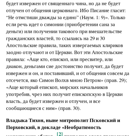
будет извержен от священнаго чина, но да не будет
отлучен от общения церковнаго. Ибо Писание гласит:
“Не отмстиши дважды за едино” (Наум. 1: 9)». Только
если речь идет о симонии (приобретении сана за
деньги) или получении такового при вмешательстве
гражданских властей, то ссылаясь на 29 и 30
Апостольские правила, таких извергаемых клириков
заодно отлучают и от Церкви. Вот эти Апостольские
правила: «Аще кто, епископ, или пресвитер, или
диакон, деньгами сие достоинство получит, да будет
извержен и он, и поставивший, и от общения совсем да
отсечется, яко Симон Волхв мною Петром» (прав. 29);
«Аще который епископ, мирских начальников
употребив, чрез них получит епископскую в Церкви
власть, да будет извержен и отлучен, и все
сообщающиеся с ним» (прав. 30).
Владыка Тихон, ныне митрополит Псковский и
Порховский, в докладе «Необратимость
[2]
монашеских обетов»
приводил слова греческого