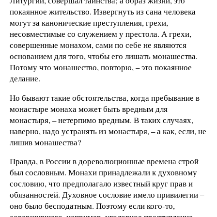
Литургии, совершал таинства; а образ жизни, это
покаянное жительство. Извергнуть из сана человека
могут за канонические преступления, грехи,
несовместимые со служением у престола. А грехи,
совершенные монахом, сами по себе не являются
основанием для того, чтобы его лишать монашества.
Потому что монашество, повторю, – это покаянное
делание.
Но бывают такие обстоятельства, когда пребывание в
монастыре монаха может быть вредным для
монастыря, – нетерпимо вредным. В таких случаях,
наверно, надо устранять из монастыря, – а как, если, не
лишив монашества?
Правда, в России в дореволюционные времена строй
был сословным. Монахи принадлежали к духовному
сословию, что предполагало известный круг прав и
обязанностей. Духовное сословие имело привилегии –
оно было бесподатным. Поэтому если кого-то,
совершившего, например, уголовное преступление,