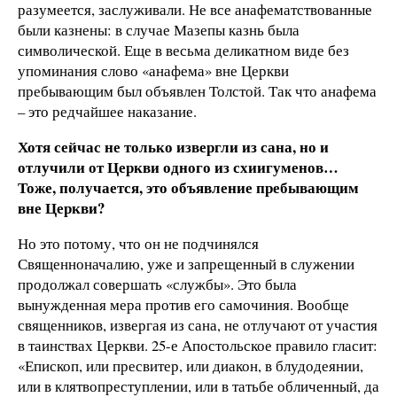
разумеется, заслуживали. Не все анафематствованные
были казнены: в случае Мазепы казнь была
символической. Еще в весьма деликатном виде без
упоминания слово «анафема» вне Церкви
пребывающим был объявлен Толстой. Так что анафема
– это редчайшее наказание.
Хотя сейчас не только извергли из сана, но и
отлучили от Церкви одного из схиигуменов…
Тоже, получается, это объявление пребывающим
вне Церкви?
Но это потому, что он не подчинялся
Священноначалию, уже и запрещенный в служении
продолжал совершать «службы». Это была
вынужденная мера против его самочиния. Вообще
священников, извергая из сана, не отлучают от участия
в таинствах Церкви. 25-е Апостольское правило гласит:
«Епископ, или пресвитер, или диакон, в блудодеянии,
или в клятвопреступлении, или в татьбе обличенный, да