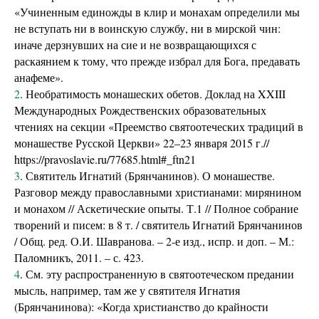
«Учиненным единожды в клир и монахам определили мы
не вступать ни в воинскую службу, ни в мирской чин:
иначе дерзнувших на сие и не возвращающихся с
раскаянием к тому, что прежде избрал для Бога, предавать
анафеме».
2
. Необратимость монашеских обетов. Доклад на XXIII
Международных Рождественских образовательных
чтениях на секции «Преемство святоотеческих традиций в
монашестве Русской Церкви» 22–23 января 2015 г.//
https://pravoslavie.ru/77685.html#_ftn21
3
. Святитель Игнатий (Брянчанинов). О монашестве.
Разговор между православными христианами: мирянином
и монахом // Аскетические опыты. Т.1 // Полное собрание
творений и писем: в 8 т. / святитель Игнатий Брянчанинов
/ Общ. ред. О.И. Шавранова. – 2-е изд., испр. и доп. – М.:
Паломникъ, 2011. – с. 423.
4
. См. эту распространенную в святоотеческом предании
мысль, например, там же у святителя Игнатия
(Брянчанинова): «Когда христианство до крайности