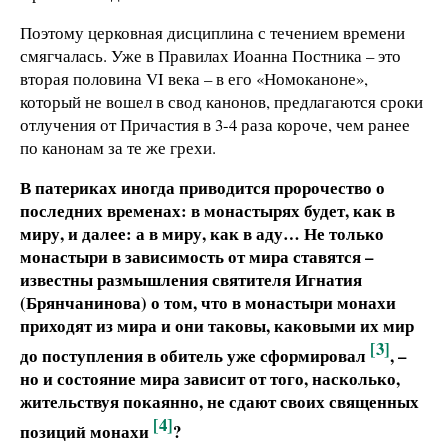
Поэтому церковная дисциплина с течением времени
смягчалась. Уже в Правилах Иоанна Постника – это
вторая половина VI века – в его «Номоканоне»,
который не вошел в свод канонов, предлагаются сроки
отлучения от Причастия в 3-4 раза короче, чем ранее
по канонам за те же грехи.
В патериках иногда приводится пророчество о
последних временах: в монастырях будет, как в
миру, и далее: а в миру, как в аду… Не только
монастыри в зависимость от мира ставятся –
известны размышления святителя Игнатия
(Брянчанинова) о том, что в монастыри монахи
приходят из мира и они таковы, каковыми их мир
[3]
до поступления в обитель уже сформировал
, –
но и состояние мира зависит от того, насколько,
жительствуя покаянно, не сдают своих священных
[4]
позиций монахи
?