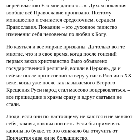
иерей властию Его мне данною…». Духом покаяния
вообще всё Православие пронизано. Поэтому
монашество и считается средоточием, сердцем
Православия. Покаяние – это духовное таинство
изменения себя человеком по любви к Богу.
Но каяться и все миряне призваны. Да только вот те
многие, что и в свое время, когда после гонений
первых веков христианство было объявлено
государственной религией, вошли в Церковь, да и
сейчас после притеснений за веру у нас в России в XX
веке, когда уже после так называемого Второго
Крещения Руси народ стал массово воцерковляться, –
все пришедшие в храмы сразу и вдруг святыми не
стали.
Люди, если они по-настоящему не каются и не меняют
себя, таковы, каковы они есть. Если бы применять
каноны по букве, то это означало бы отлучить от
Причастия едва ли не большинство.