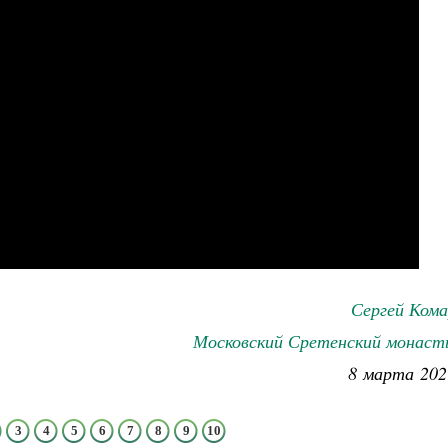
Сергей Кома
Московский Сретенский монаст
8 марта 202
3
4
5
6
7
8
9
10