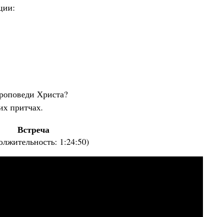
ции:
Роман Котов
Как найти своё место в жизни
Кирилл Мурышев
проповеди Христа?
их притчах.
Встреча
олжительность: 1:24:50)