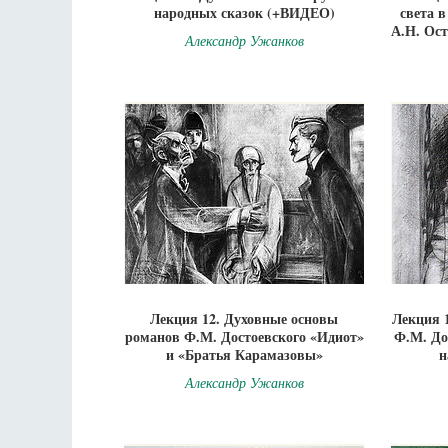
народных сказок (+ВИДЕО)
света 
А.Н. Ос
Александр Ужанков
Лекция 12. Духовные основы
Лекция 
романов Ф.М. Достоевского «Идиот»
Ф.М. До
и «Братья Карамазовы»
н
Александр Ужанков