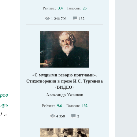
Рейтинг:
3.4
Голосов:
23
1 246 706
132
«С мудрыми говорю притчами».
Стихотворения в прозе И.С. Тургенева
(ВИДЕО)
ров
Александр Ужанков
ырь
Рейтинг:
9.6
Голосов:
132
1 г.
4 350
2