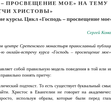
Ь – ПРОСВЕЩЕНИЕ МОЕ» НА ТЕМУ
ТЧИ ХРИСТОВЫ»
е курсы. Цикл «Господь – просвещение мое
Сергей Кома
ком центре Сретенского монастыря православный публиц
-ю онлайн-встречу курса «Господь – просвещение мое»
ставляет собой правильную модель поведения в той или 
 правильно понять притчу:
олический подтекст. То есть существует буквальный смы
айти. Христос в Евангелии не говорит на академичес
просто, используя образы, которые были перед глаз
Великомученик Георгий Победоносец. Н
святого