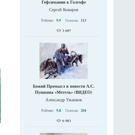
Гефсимании к Голгофе
Сергей Комаров
Рейтинг:
9.9
Голосов:
113
3 697
Божий Промысл в повести А.С.
Пушкина «Метель» (ВИДЕО)
Александр Ужанков
Рейтинг:
9.8
Голосов:
204
6 983