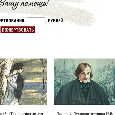
я 13. «Так просиял ли луч
Лекция 9. Духовная лестница Н.В.