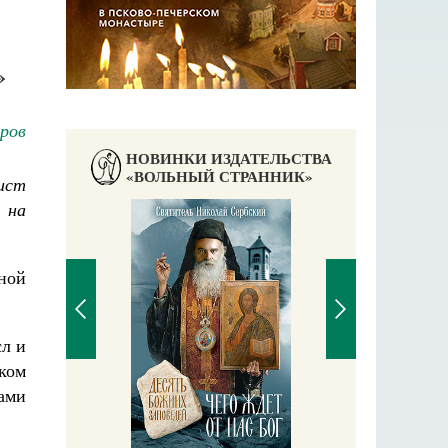
»
ров
НОВИНКИ ИЗДАТЕЛЬСТВА
«ВОЛЬНЫЙ СТРАННИК»
ист
 на
иной
сл и
ком
ами
П
Е
аучись у