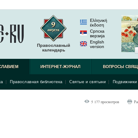
Ελληνική
έκδοση
Српска
верзиjа
English
Православный
version
календарь
СЛАВИЕМ
ИНТЕРНЕТ-ЖУРНАЛ
ВОПРОСЫ СВЯЩ
ка
|
Православная библиотека
|
Святые и святыни
|
Подвижники 
5 177 просмотров
Ра