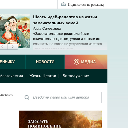
Подписаться на рассылку
Шесть идей-рецептов из жизни
замечательных семей
Анна Сапрыкина
«Замечательные» родители были
внимательны к детям, умели и хотели их
слышать, но вовсе не устраивали из этого
«час господства ребенка».
ЕННИКУ
НОВОСТИ
МЕДИА
благочестия
|
Жизнь Церкви
|
Богослужение
спечатать