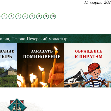
15 марта 202
3
4
5
6
7
8
9
10
олия,
Псково-Печерский монастырь