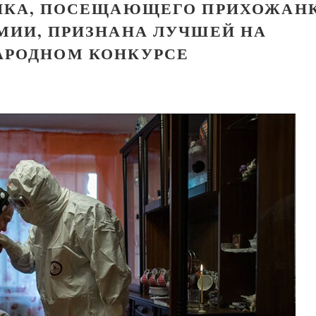
ИКА, ПОСЕЩАЮЩЕГО ПРИХОЖАН
МИИ, ПРИЗНАНА ЛУЧШЕЙ НА
РОДНОМ КОНКУРСЕ
Детский помянник
е путешествие Нильса с дикими гусями.
Татьяна Никольская
 православными комментариями