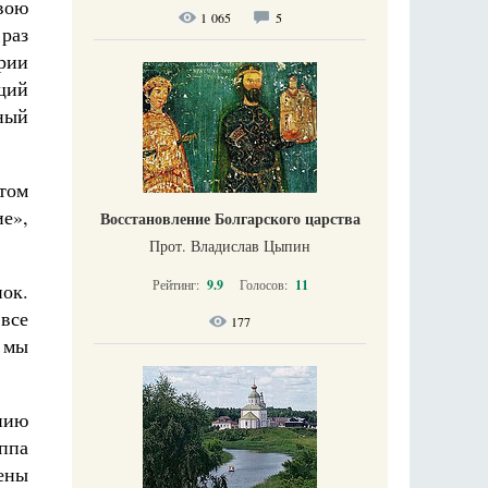
вою
1 065
5
 раз
рии
щий
ный
том
е»,
Восстановление Болгарского царства
Прот. Владислав Цыпин
Рейтинг:
9.9
Голосов:
11
пок.
 все
177
 мы
ению
ппа
ены