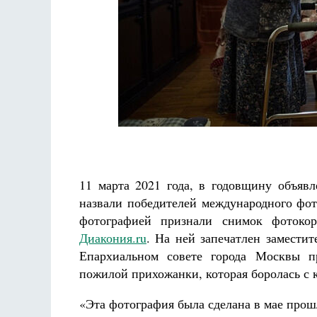
Печорские истории. Воспоминания иконописца
Галины Яковлевны Подопригоры
Екатерина Платова
11 марта 2021 года, в годовщину объяв
назвали победителей международного фо
фотографией признали снимок фотоко
Диакония.ru
. На ней запечатлен замести
Епархиальном совете города Москвы п
пожилой прихожанки, которая боролась с
«Эта фотография была сделана в мае прошл