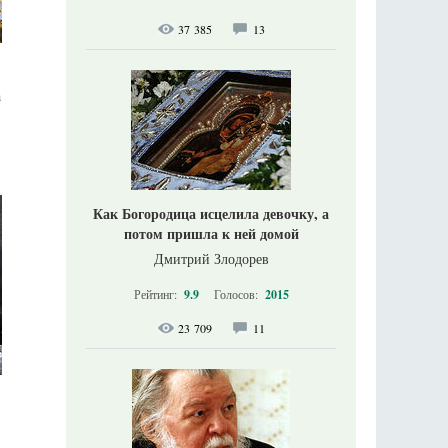
37 385
13
а
Как Богородица исцелила девочку, а
потом пришла к ней домой
Дмитрий Злодорев
Рейтинг:
9.9
Голосов:
2015
23 709
11