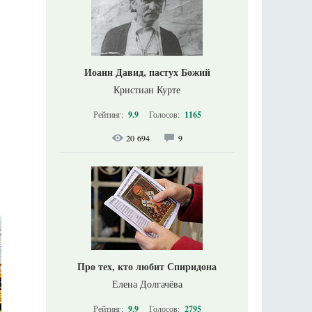
Иоанн Давид, пастух Божий
Кристиан Курте
Рейтинг:
9.9
Голосов:
1165
20 694
9
Про тех, кто любит Спиридона
Елена Долгачёва
Рейтинг:
9.9
Голосов:
2795