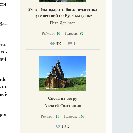
ти.
Учась благодарить Бога: педагогика
путешествий по Руси-матушке
Петр Давыдов
 544
Рейтинг:
10
Голосов:
82
тал
597
1
хся
ей.
ds.
мии
ный
Свеча на ветру
Алексей Солоницын
еров
Рейтинг:
10
Голосов:
166
1 915