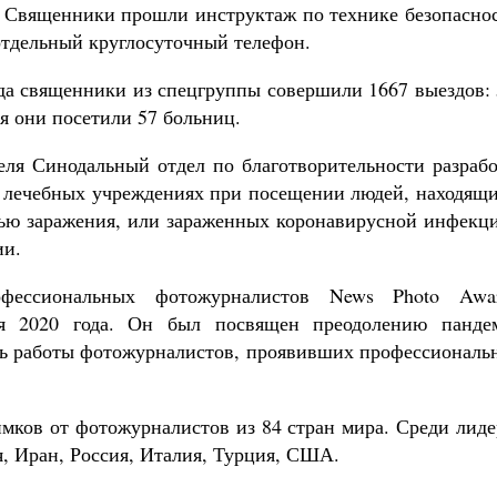
 Священники прошли инструктаж по технике безопаснос
отдельный круглосуточный телефон.
года священники из спецгруппы совершили 1667 выездов:
я они посетили 57 больниц.
еля Синодальный отдел по благотворительности разрабо
в лечебных учреждениях при посещении людей, находящи
тью заражения, или зараженных коронавирусной инфекци
ии.
фессиональных фотожурналистов News Photo Awar
ря 2020 года. Он был посвящен преодолению панде
ть работы фотожурналистов, проявивших профессиональ
имков от фотожурналистов из 84 стран мира. Среди лид
, Иран, Россия, Италия, Турция, США.