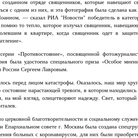
 созданном отряде священников, которые навещают с
ься с одним из них, и эта фотография была сделана как
оанном, — сказал РИА "Новости" победитель в катего
 помню то тепло, которое излучал священник, навещаю
олевшим в квартире, когда священник одет в защит
атление».
 серии «Противостояние», посвященной фотожурналис
рия была удостоена специального приза «Особое мнени
 России Сергеем Лавровым.
алось перед лицом катастрофы. Оказалось, наш мир хру
о состояние нарастающей тревоги, в котором находились
 на мой взгляд, олицетворяют надежду. Свет, который
италев.
 по церковной благотворительности и социальному служ
 Епархиальном совете г. Москвы была создана спецгру
ения больных с коронавирусом, для них были приобрет