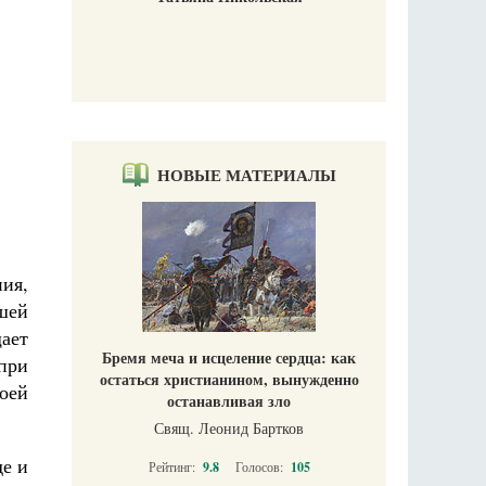
Татьяна Никольская
НОВЫЕ МАТЕРИАЛЫ
ия,
шей
ает
Бремя меча и исцеление сердца: как
при
остаться христианином, вынужденно
оей
останавливая зло
Свящ. Леонид Бартков
де и
Рейтинг:
9.8
Голосов:
105