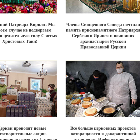
ший Патриарх Кирилл: Мы
Члены Священного Синода почтили
коем случае не подвергаем
память приснопамятного Патриарх
ю целительную силу Святых
Сербского Иринея и почивших
Христовых Таин!
архипастырей Русской
Православной Церкви
Церкви проводят новые
Все больше церковных проектов
готворительные акции.
возвращаются к докарантинной
ционная сводка от 1 апреля
активности. Информационная