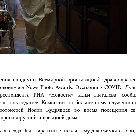
Сельма Лагерлёф
ления пандемии Всемирной организацией здравоохранен
токонкурса News Photo Awards. Overcoming COVID. Луч
рреспондента РИА «Новости» Ильи Питалева, сообщ
тель председателя Комиссии по больничному служению 
ротоиерей Иоанн Кудрявцев во время посещения св
 коронавирусной инфекцией дома.
ого года. Был карантин, я искал тему для съемки о кови