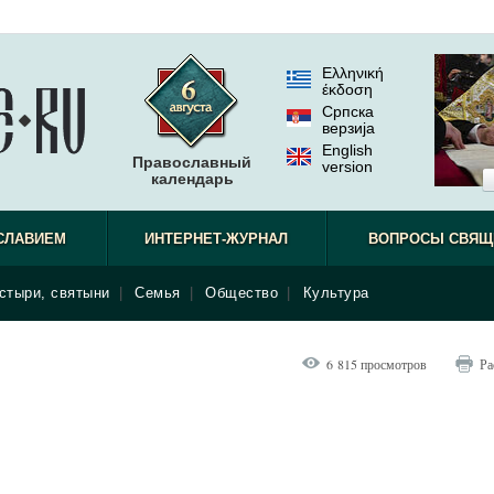
Ελληνική
έκδοση
Српска
верзиjа
English
Православный
version
календарь
результа
СЛАВИЕМ
ИНТЕРНЕТ-ЖУРНАЛ
ВОПРОСЫ СВЯЩ
стыри, святыни
|
Семья
|
Общество
|
Культура
6 815 просмотров
Ра