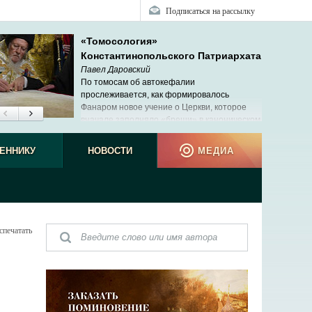
Подписаться на рассылку
«Томосология»
Константинопольского Патриархата
Павел Даровский
По томосам об автокефалии
прослеживается, как формировалось
Фанаром новое учение о Церкви, которое
вначале заполняло «бреши» в каноническом
праве, потом начало вытеснять его и в
те вступило с ним в противоречие.
потом о
ЕННИКУ
НОВОСТИ
МЕДИА
исключ
спечатать