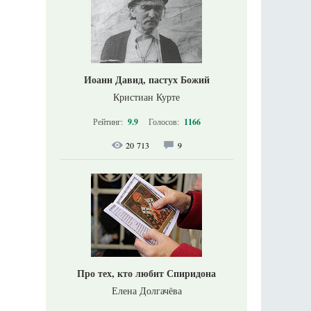
Иоанн Давид, пастух Божий
Кристиан Курте
Рейтинг:
9.9
Голосов:
1166
20 713
9
Про тех, кто любит Спиридона
Елена Долгачёва