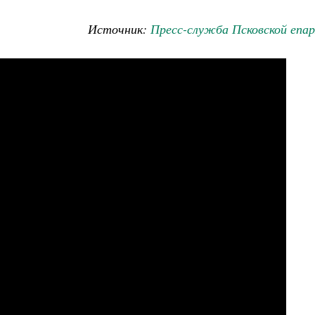
Источник:
Пресс-служба Псковской епар
Великомученик Георгий Победоносец. Н
святого
Роман Котов