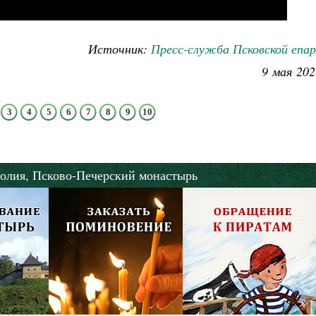
Как найти своё место в жизни
Кирилл Мурышев
Источник:
Пресс-служба Псковской епар
9 мая 202
3
4
5
6
7
8
9
10
олия,
Псково-Печерский монастырь