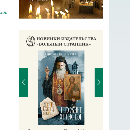
хии
НОВИНКИ ИЗДАТЕЛЬСТВА
«ВОЛЬНЫЙ СТРАННИК»
П
Е
аучись у