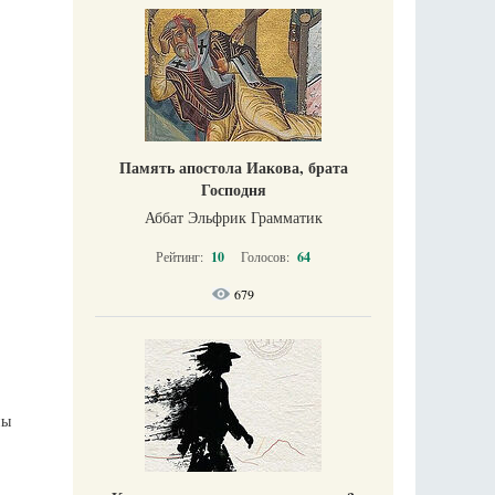
Память апостола Иакова, брата
Господня
Аббат Эльфрик Грамматик
Рейтинг:
10
Голосов:
64
679
ны