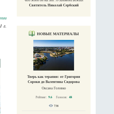
Чего ждет от нас Бог. 10 заповедей Божиих
Святитель Николай Сербский
хии
1 г.
НОВЫЕ МАТЕРИАЛЫ
Тверь как терапия: от Григория
Сороки до Валентина Сидорова
Оксана Головко
Рейтинг:
9.6
Голосов:
48
738