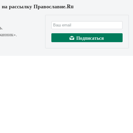
 на рассылку Православие.Ru
ь.
ранник».