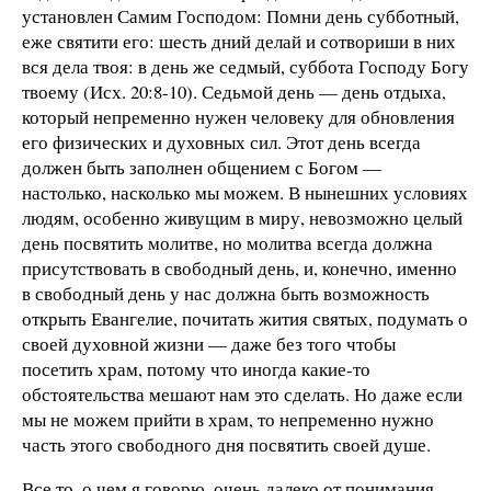
установлен Самим Господом: Помни день субботный,
еже святити его: шесть дний делай и сотвориши в них
вся дела твоя: в день же седмый, суббота Господу Богу
твоему (Исх. 20:8-10). Седьмой день — день отдыха,
который непременно нужен человеку для обновления
его физических и духовных сил. Этот день всегда
должен быть заполнен общением с Богом —
настолько, насколько мы можем. В нынешних условиях
людям, особенно живущим в миру, невозможно целый
день посвятить молитве, но молитва всегда должна
присутствовать в свободный день, и, конечно, именно
в свободный день у нас должна быть возможность
открыть Евангелие, почитать жития святых, подумать о
своей духовной жизни — даже без того чтобы
посетить храм, потому что иногда какие-то
обстоятельства мешают нам это сделать. Но даже если
мы не можем прийти в храм, то непременно нужно
часть этого свободного дня посвятить своей душе.
Все то, о чем я говорю, очень далеко от понимания