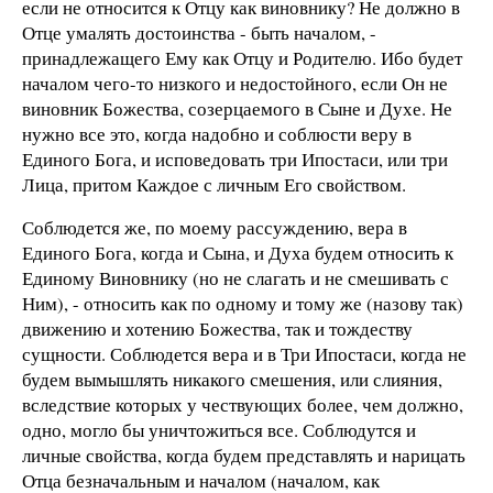
если не относится к Отцу как виновнику? Не должно в
Отце умалять достоинства - быть началом, -
принадлежащего Ему как Отцу и Родителю. Ибо будет
началом чего-то низкого и недостойного, если Он не
виновник Божества, созерцаемого в Сыне и Духе. Не
нужно все это, когда надобно и соблюсти веру в
Единого Бога, и исповедовать три Ипостаси, или три
Лица, притом Каждое с личным Его свойством.
Соблюдется же, по моему рассуждению, вера в
Единого Бога, когда и Сына, и Духа будем относить к
Единому Виновнику (но не слагать и не смешивать с
Ним), - относить как по одному и тому же (назову так)
движению и хотению Божества, так и тождеству
сущности. Соблюдется вера и в Три Ипостаси, когда не
будем вымышлять никакого смешения, или слияния,
вследствие которых у чествующих более, чем должно,
одно, могло бы уничтожиться все. Соблюдутся и
личные свойства, когда будем представлять и нарицать
Отца безначальным и началом (началом, как