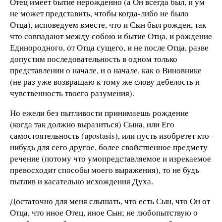
Отец имеет бытие нерожденно (а Он всегда был, и ум
не может представить, чтобы когда-либо не было
Отца), исповедуем вместе, что и Сын был рожден, так
что совпадают между собою и бытие Отца, и рождение
Единородного, от Отца сущего, и не после Отца, разве
допустим последовательность в одном только
представлении о начале, и о начале, как о Виновнике
(не раз уже возвращаю к тому же слову дебелость и
чувственность твоего разумения).
Но ежели без пытливости принимаешь рождение
(когда так должно выразиться) Сына, или Его
самостоятельность (upostasis), или пусть изобретет кто-
нибудь для сего другое, более свойственное предмету
речение (потому что умопредставляемое и изрекаемое
превосходит способы моего выражения), то не будь
пытлив и касательно исхождения Духа.
Достаточно для меня слышать, что есть Сын, что Он от
Отца, что иное Отец, иное Сын; не любопытствую о