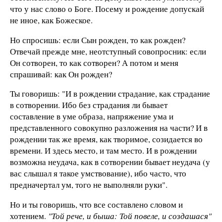
что у нас слово о Боге. Посему и рождение допускай
не иное, как Божеское.
Но спросишь: если Сын рожден, то как рожден?
Отвечай прежде мне, неотступный совопросник: если
Он сотворен, то как сотворен? А потом и меня
спрашивай: как Он рожден?
Ты говоришь: "И в рождении страдание, как страдание
в сотворении. Ибо без страдания ли бывает
составление в уме образа, напряжение ума и
представленного совокупно разложения на части? И в
рождении так же время, как творимое, созидается во
времени. И здесь место, и там место. И в рождении
возможна неудача, как в сотворении бывает неудача (у
вас слышал я такое умствование), ибо часто, что
предначертал ум, того не выполняли руки".
Но и ты говоришь, что все составлено словом и
хотением.
"Той рече, и быша: Той повеле, и создашася"