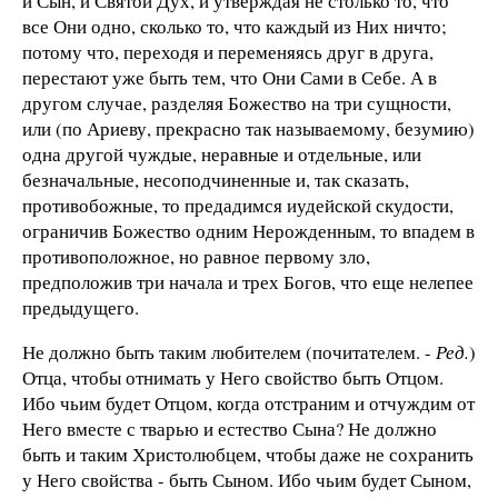
и Сын, и Святой Дух, и утверждая не столько то, что
все Они одно, сколько то, что каждый из Них ничто;
потому что, переходя и переменяясь друг в друга,
перестают уже быть тем, что Они Сами в Себе. А в
другом случае, разделяя Божество на три сущности,
или (по Ариеву, прекрасно так называемому, безумию)
одна другой чуждые, неравные и отдельные, или
безначальные, несоподчиненные и, так сказать,
противобожные, то предадимся иудейской скудости,
ограничив Божество одним Нерожденным, то впадем в
противоположное, но равное первому зло,
предположив три начала и трех Богов, что еще нелепее
предыдущего.
Не должно быть таким любителем (почитателем. -
Ред.
)
Отца, чтобы отнимать у Него свойство быть Отцом.
Ибо чьим будет Отцом, когда отстраним и отчуждим от
Него вместе с тварью и естество Сына? Не должно
быть и таким Христолюбцем, чтобы даже не сохранить
у Него свойства - быть Сыном. Ибо чьим будет Сыном,