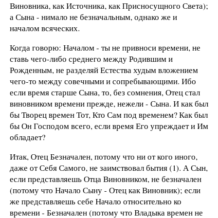
Виновника, как Источника, как Присносущного Света);
а Сына - нимало не безначальным, однако же и
началом всяческих.
Когда говорю: Началом - ты не привноси времени, не
ставь чего-либо среднего между Родившим и
Рожденным, не разделяй Естества худым вложением
чего-то между совечными и сопребывающими. Ибо
если время старше Сына, то, без сомнения, Отец стал
виновником времени прежде, нежели - Сына. И как был
бы Творец времен Тот, Кто Сам под временем? Как был
бы Он Господом всего, если время Его упреждает и Им
обладает?
Итак, Отец Безначален, потому что ни от кого иного,
даже от Себя Самого, не заимствовал бытия (1). А Сын,
если представляешь Отца Виновником, не безначален
(потому что Начало Сыну - Отец как Виновник); если
же представляешь себе Начало относительно ко
времени - Безначален (потому что Владыка времен не