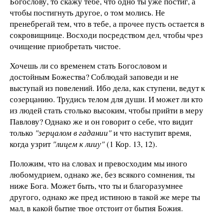
Богослову, то скажу тебе, что одно ты уже постиг, а
чтобы постигнуть другое, о том молись. Не
пренебрегай тем, что в тебе, а прочее пусть остается в
сокровищнице. Восходи посредством дел, чтобы чрез
очищение приобретать чистое.
Хочешь ли со временем стать Богословом и
достойным Божества? Соблюдай заповеди и не
выступай из повелений. Ибо дела, как ступени, ведут к
созерцанию. Трудись телом для души. И может ли кто
из людей стать столько высоким, чтобы прийти в меру
Павлову? Однако же и он говорит о себе, что видит
только
"зерцалом в гадании"
и что наступит время,
когда узрит
"лицем к лииу"
(1 Кор. 13, 12).
Положим, что на словах и превосходим мы иного
любомудрием, однако же, без всякого сомнения, ты
ниже Бога. Может быть, что ты и благоразумнее
другого, однако же пред истиною в такой же мере ты
мал, в какой бытие твое отстоит от бытия Божия.