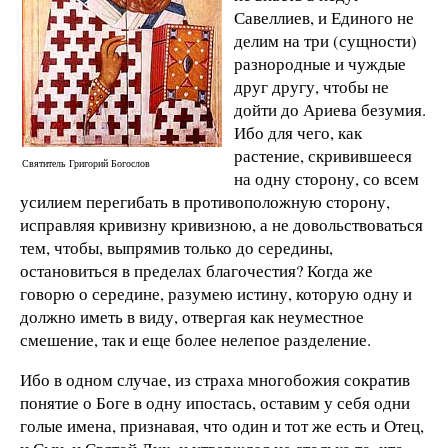
Савеллиев, и Единого не
делим на три (сущности)
разнородные и чуждые
друг другу, чтобы не
дойти до Ариева безумия.
Ибо для чего, как
растение, скривившееся
Святитель Григорий Богослов
на одну сторону, со всем
усилием перегибать в противоположную сторону,
исправляя кривизну кривизною, а не довольствоваться
тем, чтобы, выпрямив только до середины,
остановиться в пределах благочестия? Когда же
говорю о середине, разумею истину, которую одну и
должно иметь в виду, отвергая как неуместное
смешение, так и еще более нелепое разделение.
Ибо в одном случае, из страха многобожия сократив
понятие о Боге в одну ипостась, оставим у себя одни
голые имена, признавая, что один и тот же есть и Отец,