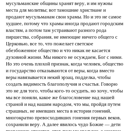
мусульманские общины хранят веру, и им нужны
места для молитвы; вот тамошние христиане и
продают мусульманам свои храмы. Но и это не самое
худшее, потому что храмы иногда продают городским
властям, а потом там устраивают разного рода
пиршества, собрания, не имеющие ничего общего с
Церковью, все то, что пожелает светское
обезбоженное общество и что никак не касается
духовной жизни. Мы никого не осуждаем, Бог с ними.
Но это очень плохой признак, когда человек, общество
и государство отказываются от веры, когда вместо
веры навязывается некий эрзац, подделка, чтобы
создать видимость благополучия и счастья. Говорю
это не для того, чтобы кого-то осудить, но хочу, чтобы
мы все поняли, какое же благословение над нашей
страной и над нашим народом, что мы, пройдя путем
страшных, не имевших места в истории гонений,
многократно превосходивших гонения первых веков,
сохранили веру. А далее явилось чудо Божие — дети
вчерашних атеистов, став людьми зрелыми, о многом