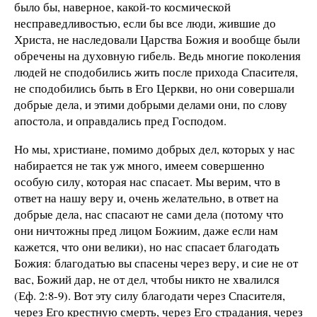
было бы, наверное, какой-то космической
несправедливостью, если бы все люди, жившие до
Христа, не наследовали Царства Божия и вообще были
обречены на духовную гибель. Ведь многие поколения
людей не сподобились жить после прихода Спасителя,
не сподобились быть в Его Церкви, но они совершали
добрые дела, и этими добрыми делами они, по слову
апостола, и оправдались пред Господом.
Но мы, христиане, помимо добрых дел, которых у нас
набирается не так уж много, имеем совершенно
особую силу, которая нас спасает. Мы верим, что в
ответ на нашу веру и, очень желательно, в ответ на
добрые дела, нас спасают не сами дела (потому что
они ничтожны пред лицом Божиим, даже если нам
кажется, что они велики), но нас спасает благодать
Божия: благодатью вы спасены через веру, и сие не от
вас, Божий дар, не от дел, чтобы никто не хвалился
(Еф. 2:8-9). Вот эту силу благодати через Спасителя,
через Его крестную смерть, через Его страдания, через