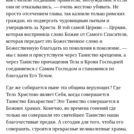
они не отказывались, — очень жестоко убивать. Не
просто отсечением главы, так казнили только римских
граждан, но подвергать чудовищным пыткам и
умерщвлять за Христа. В той самой Церкви — Церкви,
которая восприняла слово Божие от Самого Спасителя,
которая передает это Божественное слово и
Божественную благодать из поколения в поколение, —
мы с вами и присутствуем через Таинство крещения, а
через Таинство причащения Тела и Крови Господней
соединяемся с Самим Господом и становимся по
благодати Его Телом.
Где же собирается ныне эта община верующих? Где
Тело Христово являет Себя, когда совершается
Таинство Евхаристии? Это Таинство совершается в
Божиих храмах. Конечно, во времена гонений где
только ни совершали это святейшее Таинство наши
благочестивые предки. А сегодня для того, чтобы его
совершить, строятся прекрасные великолепные храмы,