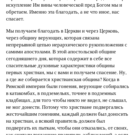
искупление Им вины человеческой пред Богом мы и
обретаем. Именно эта благодать, а не что иное, нас
спасает.
Мы получаем благодать в Церкви и через Церковь,
через общину верующих, которая связана
непрерывной цепью иерархического рукоположения с
самими апостолами. В этой апостольской общине
сегодняшнего дня, которая содержит в себе все
спасительные духовные характеристики общины
первых христиан, мы с вами и получаем спасение. Ну,
а где же собирается христианская община? Когда в
Римской империи были гонения, верующие собирались
в катакомбах, в подземельях, точнее в подземных
кладбищах, для того чтобы никто не видел, не слышал,
не мог донести. Потому что христиане подвергались
жесточайшим гонениям, каждый должен был доносить
на христиан, а всякий правитель должен был
подвергать их пыткам, чтобы они отказались, от своих,
как считали тогдашние правители, заблуждений, а если