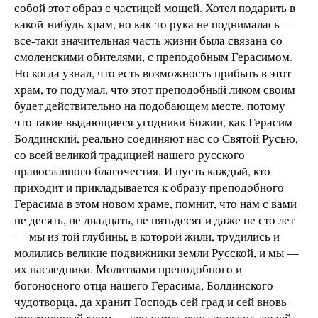
собой этот образ с частицей мощей. Хотел подарить в
какой-нибудь храм, но как-то рука не поднималась —
все-таки значительная часть жизни была связана со
смоленскими обителями, с преподобным Герасимом.
Но когда узнал, что есть возможность прибыть в этот
храм, то подумал, что этот преподобный ликом своим
будет действительно на подобающем месте, потому
что такие выдающиеся угодники Божии, как Герасим
Болдинский, реально соединяют нас со Святой Русью,
со всей великой традицией нашего русского
православного благочестия. И пусть каждый, кто
приходит и прикладывается к образу преподобного
Герасима в этом новом храме, помнит, что нам с вами
не десять, не двадцать, не пятьдесят и даже не сто лет
— мы из той глубины, в которой жили, трудились и
молились великие подвижники земли Русской, и мы —
их наследники. Молитвами преподобного и
богоносного отца нашего Герасима, Болдинского
чудотворца, да хранит Господь сей град и сей вновь
построенный храм — свидетель веры русских людей