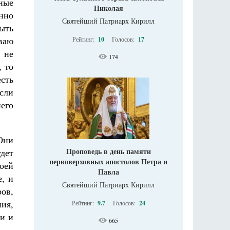
ные
Николая
нно
Святейший Патриарх Кирилл
быть
ваю
Рейтинг:
10
Голосов:
17
 не
174
, то
есть
ысли
его
Они
Проповедь в день памяти
дет
первоверховных апостолов Петра и
оей
Павла
е, и
Святейший Патриарх Кирилл
ов,
ия,
Рейтинг:
9.7
Голосов:
24
ии и
665