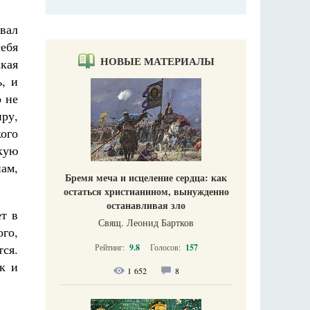
авал
себя
НОВЫЕ МАТЕРИАЛЫ
акая
ь, и
 не
иру,
кого
кую
ам,
Бремя меча и исцеление сердца: как
остаться христианином, вынужденно
останавливая зло
ет в
Свящ. Леонид Бартков
го,
тся.
Рейтинг:
9.8
Голосов:
157
ак и
1 652
8