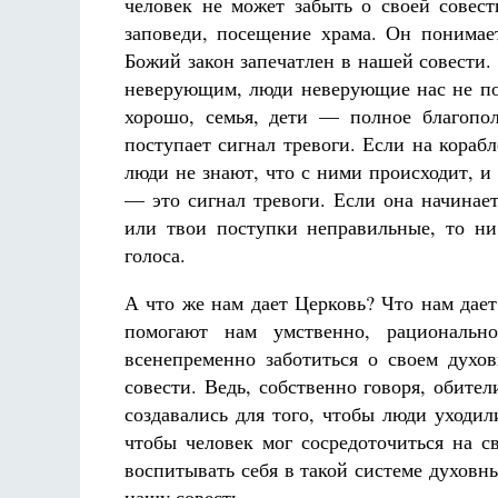
человек не может забыть о своей совес
заповеди, посещение храма. Он понимает
Божий закон запечатлен в нашей совести.
неверующим, люди неверующие нас не по
хорошо, семья, дети — полное благопо
поступает сигнал тревоги. Если на корабл
люди не знают, что с ними происходит, и
— это сигнал тревоги. Если она начинает
или твои поступки неправильные, то ни 
голоса.
А что же нам дает Церковь? Что нам дае
помогают нам умственно, рациональн
всенепременно заботиться о своем духов
совести. Ведь, собственно говоря, обител
создавались для того, чтобы люди уходи
чтобы человек мог сосредоточиться на с
воспитывать себя в такой системе духовн
нашу совесть.