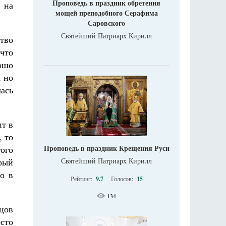
Проповедь в праздник обретения
 на
мощей преподобного Серафима
Саровского
Святейший Патриарх Кирилл
тво
что
рошо
, но
ась
ит в
, то
Проповедь в праздник Крещения Руси
того
Святейший Патриарх Кирилл
орый
о в
Рейтинг:
9.7
Голосов:
15
134
цов
сто