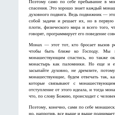
Поэтому само по себе пребывание в мо
спасения. Это хорошо знает каждый мона
духовного подвига. Ведь подвижник — этот 
собой задачи и решает их, но в первую 
плоти, физического мира и всего того, ч
говорят, программирует его поведение сов
Монах — этот тот, кто бросает вызов ре
чтобы быть ближе ко Господу. Мы ве
монашествующим спастись, но также ок
монастырь как паломники. Но еще и е
засыпайте духовно, не дремлите, потом
монашествующие, будем отвечать так, ка
которые связывают с монашествующим
отступление от этого идеала, и тогда мо
что, по слову Божию, происходит с человек
Поэтому, конечно, сами по себе монашеск
но, напротив, все выше и выше поднимает