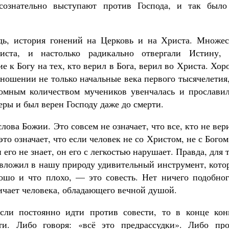
сознательно выступают против Господа, и так было
дь, история гонений на Церковь и на Христа. Множес
ста, и настолько радикально отвергали Истину, 
 к Богу на тех, кто верил в Бога, верил во Христа. Хо
тношении не только начальные века первого тысячелетия
омным количеством мучеников увенчалась и прославил
еры и был верен Господу даже до смерти.
ова Божии. Это совсем не означает, что все, кто не вер
то означает, что если человек не со Христом, не с Богом
го не знает, он его с легкостью нарушает. Правда, для 
ь вложил в нашу природу удивительный инструмент, кот
ошо и что плохо, — это совесть. Нет ничего подобног
личает человека, обладающего вечной душой.
Если постоянно идти против совести, то в конце кон
и. Либо говоря: «всё это предрассудки». Либо про