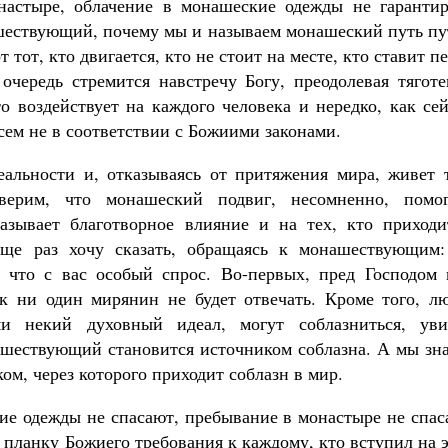
настыре, облачение в монашеские одежды не гарантир
шествующий, почему мы и называем монашеский путь пу
тот, кто двигается, кто не стоит на месте, кто ставит п
очередь стремится навстречу Богу, преодолевая тяготе
то воздействует на каждого человека и нередко, как се
сем не в соответствии с Божиими законами.
альности и, отказываясь от притяжения мира, живет т
рим, что монашеский подвиг, несомненно, помог
азывает благотворное влияние и на тех, кто приходи
ще раз хочу сказать, обращаясь к монашествующим:
у что с вас особый спрос. Во-первых, пред Господом 
к ни один мирянин не будет отвечать. Кроме того, лю
и некий духовный идеал, могут соблазниться, уви
нашествующий становится источником соблазна. А мы зн
ом, через которого приходит соблазн в мир.
ие одежды не спасают, пребывание в монастыре не спас
 планку Божиего требования к каждому, кто вступил на 