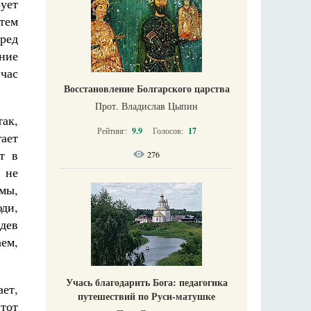
ует
тем
еред
ние
йчас
Восстановление Болгарского царства
Прот. Владислав Цыпин
ак,
Рейтинг:
9.9
Голосов:
17
ает
т в
276
 не
мы,
ди,
дев
аем,
Учась благодарить Бога: педагогика
ает,
путешествий по Руси-матушке
этот