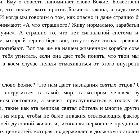
ти. Ему о совести напоминает слово Божие, Божествен
, что нельзя жить против Божиего закона, а ведь име
 И когда мы говорим о том, как опасно и даже страшно 
нимают: «А что страшного? Живу нормально, зарабаты
лучие». А страшно то, что нет сигнальной системы и
е, который терпит бедствие, отсутствует сигнал тревоги
 погибают. Вот так же на нашем жизненном корабле сов
 тебя угнетать, если она дает тебе понять, что твои м
в коем случае нельзя отмахиваться от этого внутренн
т слово Божие? Что нам дают назидания святых отцов? 
о погрузиться в такой мир, в котором человек бу
ном состоянии, а значит, прислушиваться к голосу св
и, такие как эта великая святая обитель и многие други
ли из мира, чтобы не было никаких отвлекающих фактор
воей духовной жизни и, исполняя церковные предписан
ых ценностей, которая поддерживает в должном состоян