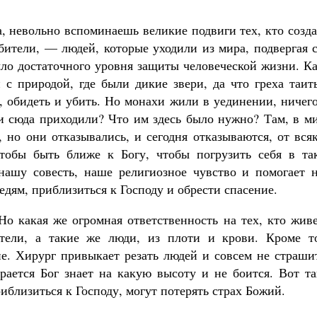
а, невольно вспоминаешь великие подвиги тех, кто созд
бители, — людей, которые уходили из мира, подвергая 
ыло достаточного уровня защиты человеческой жизни. К
 с природой, где были дикие звери, да что греха таит
 обидеть и убить. Но монахи жили в уединении, ничего
ни сюда приходили? Что им здесь было нужно? Там, в м
, но они отказывались, и сегодня отказываются, от вся
чтобы быть ближе к Богу, чтобы погрузить себя в та
нашу совесть, наше религиозное чувство и помогает н
дям, приблизиться к Господу и обрести спасение.
Но какая же огромная ответственность на тех, кто жив
ители, а такие же люди, из плоти и крови. Кроме то
ие. Хирург привыкает резать людей и совсем не страши
ирается Бог знает на какую высоту и не боится. Вот т
риблизиться к Господу, могут потерять страх Божий.