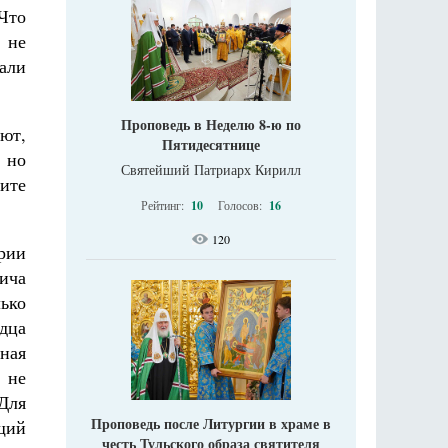
 Что
 не
нали
Проповедь в Неделю 8-ю по
ют,
Пятидесятнице
 но
Святейший Патриарх Кирилл
ите
Рейтинг:
10
Голосов:
16
120
ории
ича
лько
рдца
ная
 не
 Для
Проповедь после Литургии в храме в
щий
честь Тульского образа святителя