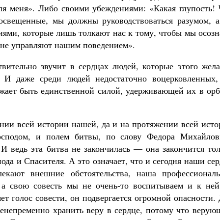
для меня». Либо своими убеждениями: «Какая глупость!
освещенные, мы должны руководствоваться разумом, а
иями, которые лишь толкают нас к тому, чтобы мы осоз
 не управляют нашим поведением».
твительно звучит в сердцах людей, которые этого жела
. И даже среди людей недостаточно воцерковленных,
лжает быть единственной силой, удерживающей их в орб
ении всей истории нашей, да и на протяжении всей ист
Господом, и полем битвы, по слову Федора Михайлов
 И ведь эта битва не закончилась — она закончится то
ода и Спасителя. А это означает, что и сегодня наши се
екают внешние обстоятельства, наша профессиональ
 а свою совесть мы не очень-то воспитываем и к ней
ет голос совести, он подвергается огромной опасности.
сенепременно хранить веру в сердце, потому что верую