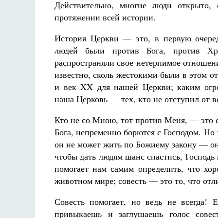
Действительно, многие люди открыто, 
протяжении всей истории.
История Церкви — это, в первую очере
людей были против Бога, против Хри
распространяли свое нетерпимое отношение
известно, сколь жестокими были в этом о
и век XX для нашей Церкви; каким огр
наша Церковь — тех, кто не отступил от в
Кто не со Мною, тот против Меня, — это сл
Бога, непременно борются с Господом. Но э
он не может жить по Божиему закону — он е
чтобы дать людям шанс спастись, Господ
помогает нам самим определить, что хор
животном мире; совесть — это то, что от
Совесть помогает, но ведь не всегда! 
привыкаешь и заглушаешь голос совест