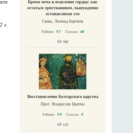
кте
Бремя меча и исцеление сердца: как
остаться христианином, вынужденно
останавливая зло
Свящ. Леонид Бартков
2 г.
Рейтинг:
9.7
Голосов:
60
705
Восстановление Болгарского царства
Прот. Владислав Цыпин
Рейтинг:
9.9
Голосов:
9
112