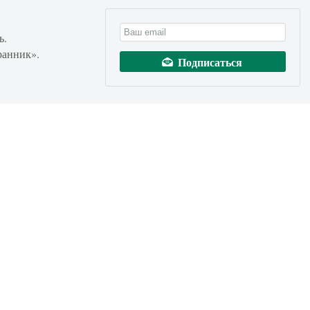
ь.
ранник».