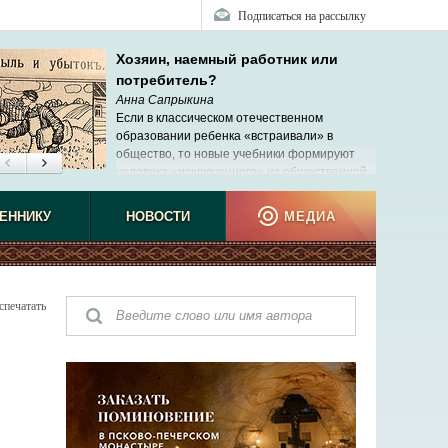
Подписаться на рассылку
Хозяин, наемный работник или
потребитель?
Анна Сапрыкина
Если в классическом отечественном
образовании ребенка «встраивали» в
общество, то новые учебники формируют
человека «исключенного» из общественной,
реальной жизни.
ЕННИКУ
НОВОСТИ
МЕДИА
спечатать