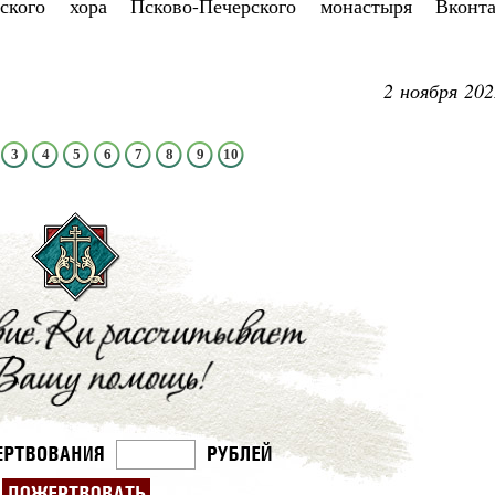
ского хора Псково-Печерского монастыря Вконта
2 ноября 202
3
4
5
6
7
8
9
10