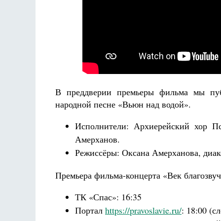
Разлуки не будет
Фредерика де Грааф
В преддверии премьеры фильма мы пуб
народной песне «Вьюн над водой».
Исполнители: Архиерейский хор Пс
Амерханов.
Режиссёры: Оксана Амерханова, диа
Премьера фильма-концерта «Век благозвуч
ТК «Спас»: 16:35
Портал
https://pravoslavie.ru/
: 18:00 (