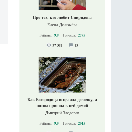
Про тех, кто любит Спиридона
Елена Долгачёва
Рейтинг:
9.9
Голосов:
2795
37 381
13
Как Богородица исцелила девочку, а
потом пришла к ней домой
Дмитрий Злодорев
Рейтинг:
9.9
Голосов:
2015