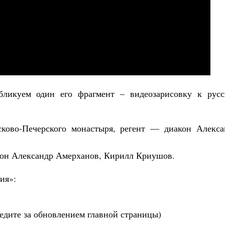
Великомученик Георгий Победоносец. Н
святого
Роман Котов
Как найти своё место в жизни
Кирилл Мурышев
ликуем один его фрагмент – видеозарисовку к русс
ково-Печерского монастыря, регент — диакон Алекса
кон Александр Амерханов, Кирилл Криушов.
ия»:
следите за обновлением главной страницы)