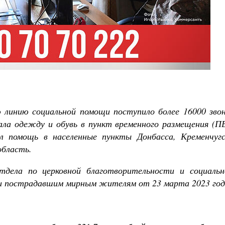
Великомученик Георгий Победоносец. Н
святого
Роман Котов
Как найти своё место в жизни
Кирилл Мурышев
 линию социальной помощи поступило более 16000 звон
дала одежду и обувь в пункт временного размещения (П
л помощь в населенные пункты Донбасса, Кременчугс
область.
тдела по церковной благотворительности и социальн
и пострадавшим мирным жителям от 23 марта 2023 год