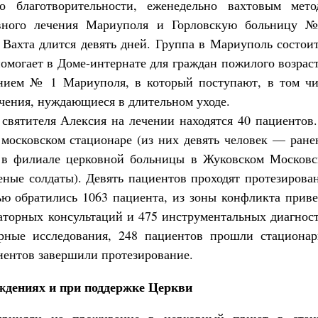
о благотворительности, еженедельно вахтовым мето
ивного лечения Мариуполя и Горловскую больницу 
Вахта длится девять дней. Группа в Мариуполь состои
помогает в Доме-интернате для граждан пожилого возрас
ением № 1 Мариуполя, в который поступают, в том чи
чения, нуждающиеся в длительном уходе.
святителя Алексия на лечении находятся 40 пациентов
 московском стационаре (из них девять человек — ран
 в филиале церковной больницы в Жуковском Московс
еные солдаты). Девять пациентов проходят протезирова
ью обратились 1063 пациента, из зоны конфликта прив
аторных консультаций и 475 инструментальных диагнос
рные исследования, 248 пациентов прошли стационар
иентов завершили протезирование.
ждениях и при поддержке Церкви