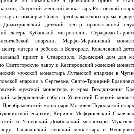
приняли на проживание в церковный приют в стан
архии, Иверский женский монастырь Ростовской епарх
тырь и подворье Спасо-Преображенского храма в дере
о-Димитриевский детский центр православной слу
кий лагерь Кубанской митрополии, Серафимо-Саровс
исоглебской епархии, Марфо-Мариинский монаст
 центр матери и ребенка в Белгороде, Ковалевский дет
хиальный приют в Ставрополе, Крымский дом для м
ю Святогорскую лавру и Касперовский женский монаст
енский мужской монастырь Луганской епархии в Чугин
ловской епархии в Сергеевке, Свято-Троицкий Браиловс
ловский мужской монастырь и храм Воздвижения Кре
цкий кафедральный собор и Успенский Елецкий монаст
й Преображенский монастырь Могилев-Подольской епарх
Буковинской епархии, Кирилло-Мефодиевский Свалявск
нский и Успенский Домбокский монастыри Мукачевс
лавру, Ольшанский женский монастырь и Нещеровс