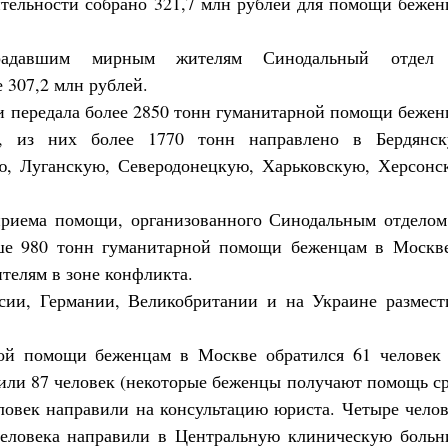
ительности собрано 321,7 млн рублей для помощи бежен
адавшим мирным жителям Синодальный отдел
 307,2 млн рублей.
 и передала более 2850 тонн гуманитарной помощи беже
, из них более 1770 тонн направлено в Бердянск
ю, Луганскую, Северодонецкую, Харьковскую, Херсонс
приема помощи, организованного Синодальным отделом
ыше 980 тонн гуманитарной помощи беженцам в Москве
телям в зоне конфликта.
сии, Германии, Великобритании и на Украине размест
ой помощи беженцам в Москве обратился 61 человек 
или 87 человек (некоторые беженцы получают помощь ср
еловек направили на консультацию юриста. Четыре чело
человека направили в Центральную клиническую больн