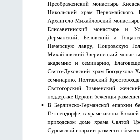
Преображенский монастырь Киевс
Никольский храм Первомайского, 
Архангело-Михайловский монастырь 
Елисаветинский монастырь и Ус
Дерманский, Беловский и Гощанс
Печерскую лавру, Покровскую Гол
Михайловский Зверинецкий монастыр
академию и семинарию, Благовеще
Свято-Духовский храм Богодухова Х
семинарию, Полтавский Крестовоздв
Святогорский Зимненский женски
поддержке Церкви беженцы размещен
В Берлинско-Германской епархии б
Гетшендорфе, в храме иконы Божией 
приходском доме храма Святой Тр
Сурожской епархии разместил беженц