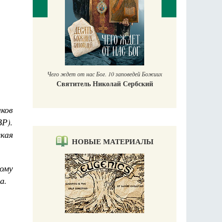
П
Е
аучись у
Чего ждет от нас Бог. 10 заповедей Божиих
Святитель Николай Сербский
ков
ВР).
кая
НОВЫЕ МАТЕРИАЛЫ
ому
а.