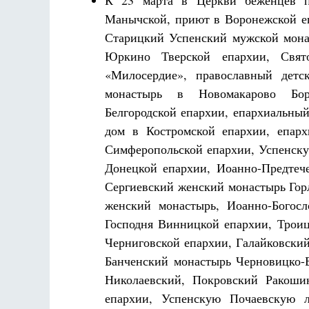
К 23 марта в Церкви беженцев 
Манычской, приют в Воронежской еп
Старицкий Успенский мужской монас
Юркино Тверской епархии, Свят
«Милосердие», православный детс
монастырь в Новомакарово Бор
Белгородской епархии, епархиальный
дом в Костромской епархии, епар
Симферопольской епархии, Успенску
Донецкой епархии, Иоанно-Предтеч
Сергиевский женский монастырь Гор
женский монастырь, Иоанно-Богос
Господня Винницкой епархии, Трои
Черниговской епархии, Галайковски
Банченский монастырь Черновицко-
Николаевский, Покровский Ракоши
епархии, Успенскую Почаевскую 