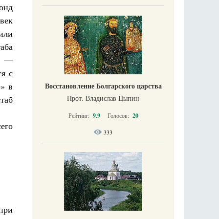
онд
век
или
аба
к —
я с
» в
Восстановление Болгарского царства
Прот. Владислав Цыпин
штаб
Рейтинг:
9.9
Голосов:
20
сего
333
при