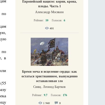
цам
Европейский нацизм: корни, крона,
плоды. Часть 1
Александр Мосякин
 по
Рейтинг:
10
Голосов:
6
нцам
401
ую,
кую
 по
, в
или
Бремя меча и исцеление сердца: как
остаться христианином, вынужденно
останавливая зло
(55
Свящ. Леонид Бартков
азу
века
Рейтинг:
9.7
Голосов:
176
ицу
1 940
8