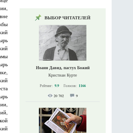
ице
ии,
вне
ВЫБОР ЧИТАТЕЛЕЙ
жбы
кий
ырь
ский
амы
ырь
Иоанн Давид, пастух Божий
ке,
Кристиан Курте
кий
Рейтинг:
9.9
Голосов:
1166
ста
ырь
20 702
9
ии,
ий,
кой
кий