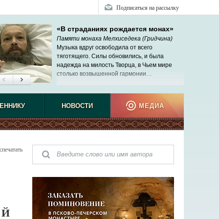
Подписаться на рассылку
«В страданиях рождается монах»
Памяти монаха Мелхиседека (Гридчина)
Музыка вдруг освободила от всего
тяготящего. Силы обновились, и была
надежда на милость Творца, в Чьем мире
столько возвышенной гармонии…
как оте
ЕННИКУ
НОВОСТИ
МЕДИА
спечатать
ОЙ