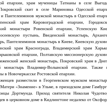
кой епархии, храм мученицы Татианы в селе Выгод
Покровский скит в селе Мариновка Одесской епарх
и Пантелеимонов мужской монастырь в Одесской епарх
пенский храм Кировоградской епархии, Городокск
кий монастыри Ровенской епархии, Успенскую Кие
осеевскую пустынь, Введенский монастырь, Арханге
ь, Пантелеимонов монастырь в Киеве, Киевскую духов
нский храм Краснограда, Владимирский храм Харько
арьковской епархии, Полтавскую миссионерскую духов
иженский женский монастырь, Покровский храм в Днеп
й монастырь Владимир-Волынской епархии. Также 
ы в Новочеркасске Ростовской епархии.
еженцев разместили в Георгиевском мужском монастыр
Матери «Знамение» в Ульме, в приходском доме Гамбург
оицы Дортмунда. Приход святителя Николая Чудотво
ев в церковном доме в Кидлингтоне недалеко от Оксфор