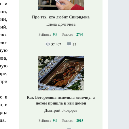
а и
ии,
Про тех, кто любит Спиридона
ии,
Елена Долгачёва
ий,
во-
Рейтинг:
9.9
Голосов:
2796
ло-
37 407
13
ную
ва,
ную
ре,
при
е в
Как Богородица исцелила девочку, а
потом пришла к ней домой
а, в
Дмитрий Злодорев
рца
да.
Рейтинг:
9.9
Голосов:
2015