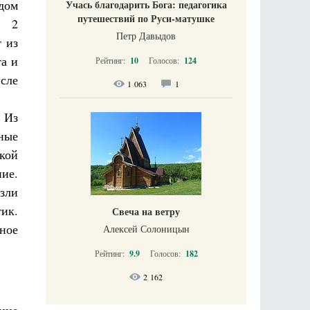
дом
Учась благодарить Бога: педагогика
путешествий по Руси-матушке
№ 2
Петр Давыдов
т из
та и
Рейтинг:
10
Голосов:
124
сле
1 063
1
. Из
еные
кой
ние.
езли
тик.
Свеча на ветру
ное
Алексей Солоницын
Рейтинг:
9.9
Голосов:
182
2 162