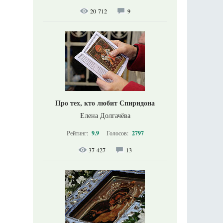
20 712
9
Про тех, кто любит Спиридона
Елена Долгачёва
Рейтинг:
9.9
Голосов:
2797
37 427
13