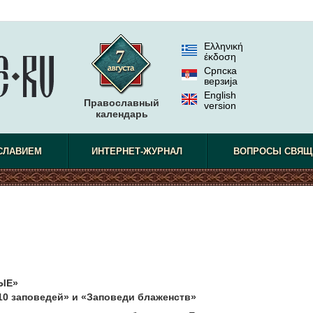
Ελληνική
έκδοση
Српска
верзиjа
English
Православный
version
календарь
СЛАВИЕМ
ИНТЕРНЕТ-ЖУРНАЛ
ВОПРОСЫ СВЯЩ
ЫЕ»
10 заповедей» и «Заповеди блаженств»