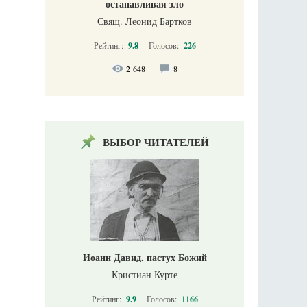
останавливая зло
Свящ. Леонид Бартков
Рейтинг:
9.8
Голосов:
226
2 648
8
ВЫБОР ЧИТАТЕЛЕЙ
Иоанн Давид, пастух Божий
Кристиан Курте
Рейтинг:
9.9
Голосов:
1166