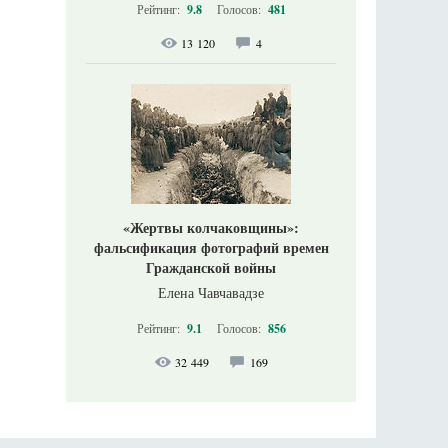
Рейтинг:
9.8
Голосов:
481
13 120
4
«Жертвы колчаковщины»:
фальсификация фотографий времен
Гражданской войны
Елена Чавчавадзе
Рейтинг:
9.1
Голосов:
856
32 449
169