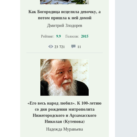
Как Богородица исцелила девочку, а
потом пришла к ней домой
Дмитрий Злодорев
Рейтинг:
9.9
Голосов:
2015
23 721
11
«Его весь народ любил». К 100-летию
со дня рождения митрополита
Нижегородского и Арзамасского
Николая (Кутепова)
Надежда Муравьева