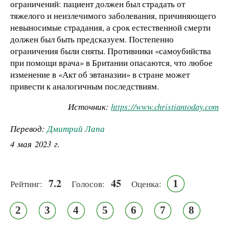
ограничений: пациент должен был страдать от
тяжелого и неизлечимого заболевания, причиняющего
невыносимые страдания, а срок естественной смерти
должен был быть предсказуем. Постепенно
ограничения были сняты. Противники «самоубийства
при помощи врача» в Британии опасаются, что любое
изменение в «Акт об эвтаназии» в стране может
привести к аналогичным последствиям.
Источник:
https://www.christiantoday.com
Перевод:
Дмитрий Лапа
4 мая 2023 г.
7.2
45
1
Рейтинг:
Голосов:
Оценка:
2
3
4
5
6
7
8