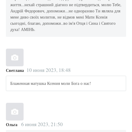
життя...нехай страшний діагноз не підтвердиться, молю Тебе,
Андрій Федорович, допоможи...не одноразово Ти являла для
мене диво своїх молитов, не відмов мені Мати Ксенія
сьогодні, благаю, допоможи..во ім'я Отця і Сина і Святого
духа! АМІНЬ.
10 июня 2023, 18:48
Светлана
Блаженная матушка Ксения моли Бога о нас!
6 июня 2023, 21:50
Ольга