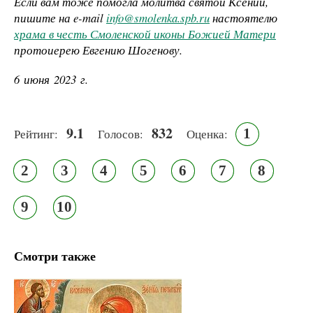
Если вам тоже помогла молитва святой Ксении,
пишите на e-mail
info@smolenka.spb.ru
настоятелю
храма в честь Смоленской иконы Божией Матери
протоиерею Евгению Шогенову.
6 июня 2023 г.
9.1
832
1
Рейтинг:
Голосов:
Оценка:
2
3
4
5
6
7
8
9
10
Смотри также