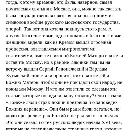
тогда, к этому времени, это была, наверное, самая
почитаемая святыня в Москве, она, можно так сказать,
была государственная святыня, она была одним из
символов вообще русского московского государства,
опорой. Так вот она хотела покинуть этот храм. А
другие благочестивые, одна инокиня и благочестивые
женщины видели, как из Кремля вышла огромная
процессия, возглавляемая митрополитами,
святителями, вместе с иконой Божией Матери и хотели
оставить Москву, но в районе Ильинки там им на
встречу вышли Сергий Радонежский и Варлаам
Хутынский, они стали просить этих святителей и
Божию Матерь, чтобы они не покидали свой народ, не
покидали Москву. И что им ответили со слезами эти
святые, которые покидали нашу столицу? Они сказали:
«Понеже люди страх Божий презреша и о заповедех
Божиих нерадеша». Они бы и рады были остаться, но
люди презрели страх Божий и не радели о заповедях.
Это они сказали о тех русских людях начала XVI века,
которые не совершали такие страшные грехи, которые