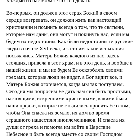
Каждый из нас может что-то сделать.
Во-первых, он должен этот страх Божий в своем
сердце возгревать, он должен жить как настоящий
христианин и помнить всегда о том, что те святыни,
которые нам даны, они могут и покинуть нас, если мы
будем их недостойны. Как были недостойны те русские
люди в начале XVI века, и за то им такие испытания
посылались. Матерь Божия каждого из нас, здесь
стоящих, привела в этот храм, и в этот день, и вообще в
нашей жизни, и мы не будем Ее оскорблять своими
грехами, которые люди не видят, а Бог видит все, и
Матерь Божия огорчается, когда мы так поступаем.
Сегодня мы попросим Ее дать нам сил быть простыми,
настоящими, искренними христианами, какими были
наши предки, которые не стыдились просить Ее о том,
чтобы Она спасла их землю, их дом во время
страшного нашествия иноплеменников. И спасла их
души от греха и помогла им войти в Царствие
Небесное и быть всегда вместе со своим Господом