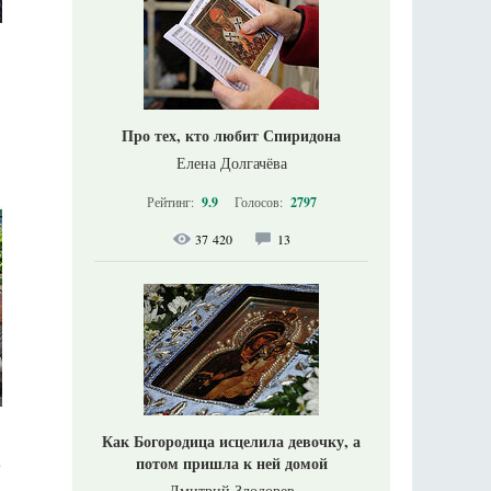
Про тех, кто любит Спиридона
Елена Долгачёва
Рейтинг:
9.9
Голосов:
2797
37 420
13
Как Богородица исцелила девочку, а
потом пришла к ней домой
ю
Дмитрий Злодорев