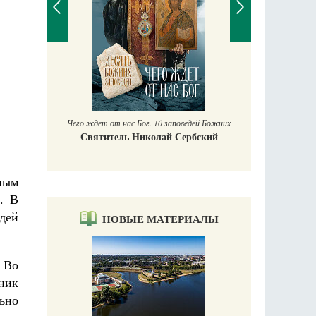
П
Е
аучись у
Чего ждет от нас Бог. 10 заповедей Божиих
Святитель Николай Сербский
ным
. В
дей
НОВЫЕ МАТЕРИАЛЫ
 Во
ник
ьно