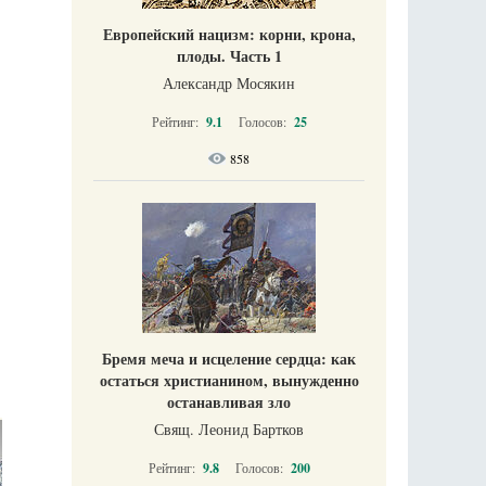
Европейский нацизм: корни, крона,
плоды. Часть 1
Александр Мосякин
Рейтинг:
9.1
Голосов:
25
858
Бремя меча и исцеление сердца: как
остаться христианином, вынужденно
останавливая зло
Свящ. Леонид Бартков
Рейтинг:
9.8
Голосов:
200