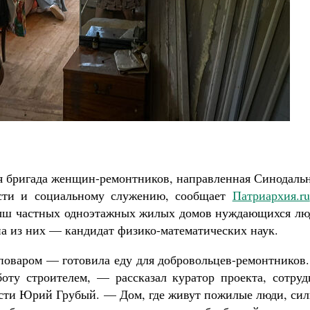
Великомученик Георгий Победоносец. Н
святого
Роман Котов
Как найти своё место в жизни
Кирилл Мурышев
я бригада женщин-ремонтников, направленная Синодаль
ости и социальному служению, сообщает
Патриархия.ru
крыш частных одноэтажных жилых домов нуждающихся лю
а из них — кандидат физико-математических наук.
поваром — готовила еду для добровольцев-ремонтников.
оту строителем, — рассказал куратор проекта, сотруд
ости Юрий Грубый. — Дом, где живут пожилые люди, сил