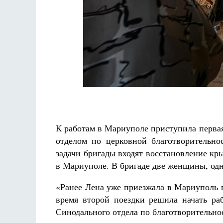
Разлуки не будет
Фредерика де Грааф
К работам в Мариуполе приступила перва
отделом по церковной благотворительн
задачи бригады входят восстановление 
в Мариуполе. В бригаде две женщины, одн
«Ранее Лена уже приезжала в Мариуполь 
время второй поездки решила начать раб
Синодального отдела по благотворительн