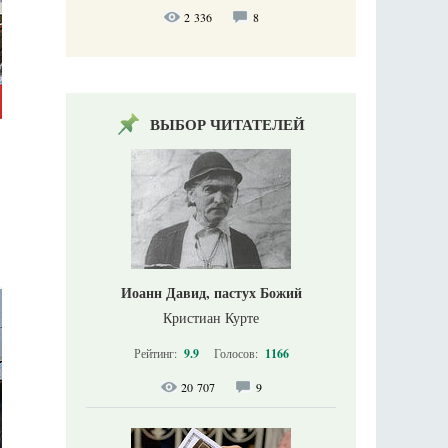
2 336
8
ВЫБОР ЧИТАТЕЛЕЙ
Иоанн Давид, пастух Божий
Кристиан Курте
Рейтинг:
9.9
Голосов:
1166
20 707
9