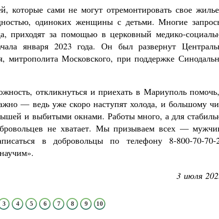
й, которые сами не могут отремонтировать свое жиль
дностью, одиноких женщины с детьми. Многие запрос
да, приходят за помощью в церковный медико-социаль
чала января 2023 года. Он был развернут Централь
я, митрополита Московского, при поддержке Синодальн
можность, откликнуться и приехать в Мариуполь помочь
важно — ведь уже скоро наступят холода, и большому ч
крышей и выбитыми окнами. Работы много, а для стабил
бровольцев не хватает. Мы призываем всех — мужчи
исаться в добровольцы по телефону 8-800-70-70-2
 научим».
3 июля 202
3
4
5
6
7
8
9
10