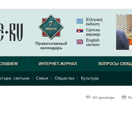
Ελληνική
έκδοση
Српска
верзиjа
English
Православный
version
календарь
СЛАВИЕМ
ИНТЕРНЕТ-ЖУРНАЛ
ВОПРОСЫ СВЯЩ
стыри, святыни
|
Семья
|
Общество
|
Культура
982 просмотра
Ра