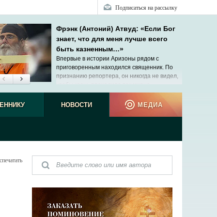
Подписаться на рассылку
Фрэнк (Антоний) Атвуд: «Если Бог
знает, что для меня лучше всего
быть казненным…»
Впервые в истории Аризоны рядом с
приговоренным находился священник. По
признанию репортера, он никогда не видел,
чтобы казнь проходила так мирно.
ЕННИКУ
НОВОСТИ
МЕДИА
спечатать