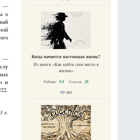
е —
ы о
ный
ной
ого
Когда начнется настоящая жизнь?
, —
Из книги «Как найти свое место в
ислу
жизни​»
ьных
н и
Рейтинг:
9.5
Голосов:
25
22.
263
3 г.