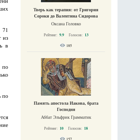
ени
ших
Тверь как терапия: от Григория
Сороки до Валентина Сидорова
Оксана Головко
 71
Рейтинг:
9.9
Голосов:
13
 из
ь в
185
 по
ько
ь по
Память апостола Иакова, брата
Господня
тся
Аббат Эльфрик Грамматик
ние
Рейтинг:
10
Голосов:
18
157