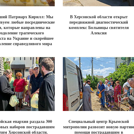
ший Патриарх Кирилл: Мы
В Херсонской области открыт
твуем любые посреднические
передвижной диагностический
и, которые направлены на
комплекс Больницы святителя
еодоление трагического
Алексия
та на Украине и скорейшее
вление справедливого мира
йская епархия раздала 300
Специальный центр Крымской
овых наборов пострадавшим
митрополии развозит новую парти
лям Херсонской области.
помощи пострадавшим в