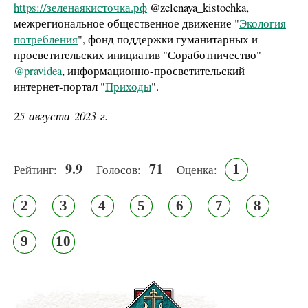
https://зеленаякисточка.рф
@zelenaya_kistochka,
межрегиональное общественное движение "
Экология
потребления
", фонд поддержки гуманитарных и
просветительских инициатив "Соработничество"
@pravidea
, информационно-просветительский
интернет-портал "
Приходы
".
25 августа 2023 г.
9.9
71
1
Рейтинг:
Голосов:
Оценка:
2
3
4
5
6
7
8
9
10