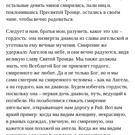
остальные девять чинов смирились, пали ниц и,
поклонившись Пресвятой Трои­це, остались в своём
чине, чтобы вечно радоваться.
Следует и нам, братья мои, разуметь, какое это зло –
гордость: она низвергла диавола из славы ан­гельской и
уготовала ему вечные мучения. Смире­ние же
удержало Ангелов на небе, и они вечно радуются, видя
великую славу Святой Троицы. Мы также должны
знать, что Всеблагой Бог не приемлет гордо­го,
смиренного же любит. Да и не только Бог, но и мы
сами смотрим на смиренного человека – как на Анге­ла,
а на гордого, как на диавола. Будем избегать гор­дости,
поскольку она – первая дочь диавола, путь, ве­дущий к
погибели. Но позаботимся стяжать смире­ние
ангельское, открывающее нам дорогу в Рай. Вот вам
яркий пример: когда мы видим женщину, некра­сивую,
в рваных одеждах, увечную, но смиренную, она
кажется нам похожей на ангела. Когда же мы ви­дим
женщину в красивых нарядах, с драгоценными