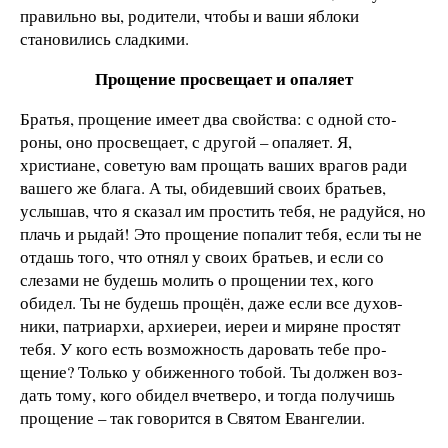
правильно вы, родители, чтобы и ваши яблоки
становились сладкими.
Прощение просвещает и опаляет
Братья, прощение имеет два свойства: с одной сто­
роны, оно просвещает, с другой – опаляет. Я,
христиане, советую вам прощать ваших врагов ради
ва­шего же блага. А ты, обидевший своих братьев,
услышав, что я сказал им простить тебя, не радуйся, но
плачь и рыдай! Это прощение попалит тебя, если ты не
отдашь того, что отнял у своих братьев, и если со
слезами не будешь молить о прощении тех, кого
обидел. Ты не будешь прощён, даже если все духов­
ники, патриархи, архиереи, иереи и миряне простят
тебя. У кого есть возможность даровать тебе про­
щение? Только у обиженного тобой. Ты должен воз­
дать тому, кого обидел вчетверо, и тогда получишь
прощение – так говорится в Святом Евангелии.