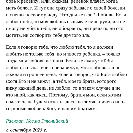
бовь к ребёнку. Или, скажем, ребёнок плачет, когда
мать болеет. И тут она сразу забывает о своей болезни
и спешит к своему чаду. Что движет ею? Любовь. Если
люблю тебя, то моя любовь сковывает мне руки, и я не
смогу ни убить тебя, ни обокрасть, ни предать, ни ото­
мстить, ни сотворить тебе другого зла.
Если я говорю тебе, что люблю тебя, то я должен
любить не только тебя, но и твоего ребёнка, – толь­ко
тогда моя любовь истинна. Если же скажу: «Тебя
люблю, а сына твоего ненавижу», моя любовь к тебе
ложная и грош ей цена. Если я говорю, что Бога люб­лю
(хотя Его и не вижу), а тебя, моего брата, которого
вижу каждый день, не люблю, то в таком случае я не
кто иной, как лжец. Поэтому, братья мои, если хотим
спастись, не будем искать здесь, на земле, ничего ино­
го, кроме любви к Богу и нашим братьям.
Равноап. Косма Этолийский
8 сентября 2023 г.