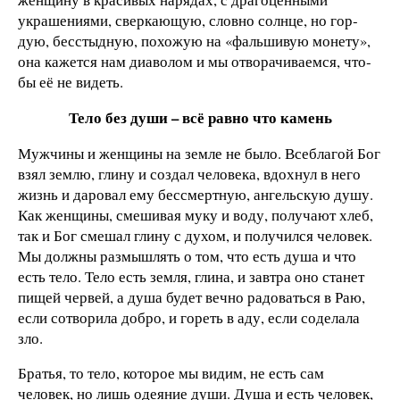
украшениями, сверкающую, словно солнце, но гор­
дую, бесстыдную, похожую на «фальшивую монету»,
она кажется нам диаволом и мы отворачиваемся, что­
бы её не видеть.
Тело без души – всё равно что камень
Мужчины и женщины на земле не было. Всеблагой Бог
взял землю, глину и создал человека, вдох­нул в него
жизнь и даровал ему бессмертную, ангель­скую душу.
Как женщины, смешивая муку и воду, получают хлеб,
так и Бог смешал глину с духом, и получился человек.
Мы должны размышлять о том, что есть душа и что
есть тело. Тело есть земля, глина, и завтра оно станет
пищей червей, а душа будет веч­но радоваться в Раю,
если сотворила добро, и гореть в аду, если соделала
зло.
Братья, то тело, которое мы видим, не есть сам
человек, но лишь одеяние души. Душа и есть чело­век,