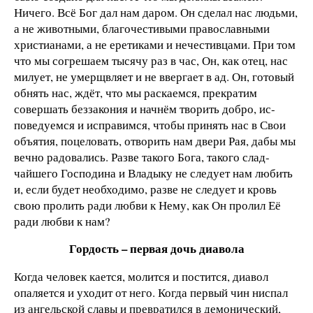
Ничего. Всё Бог дал нам даром. Он сделал нас людь­ми,
а не животными, благочестивыми православны­ми
христианами, а не еретиками и нечестивцами. При том
что мы согрешаем тысячу раз в час, Он, как отец, нас
милует, не умерщвляет и не ввергает в ад. Он, го­товый
обнять нас, ждёт, что мы раскаемся, прекратим
совершать беззакония и начнём творить добро, ис­
поведуемся и исправимся, чтобы принять нас в Свои
объятия, поцеловать, отворить нам двери Рая, дабы мы
вечно радовались. Разве такого Бога, такого слад­
чайшего Господина и Владыку не следует нам любить
и, если будет необходимо, разве не следует и кровь
свою пролить ради любви к Нему, как Он пролил Её
ради любви к нам?
Гордость
– первая дочь диавола
Когда че­ловек кается, молится и постится, диавол
опаляется и уходит от него. Когда первый чин ниспал
из ангельской славы и превратился в демонический,