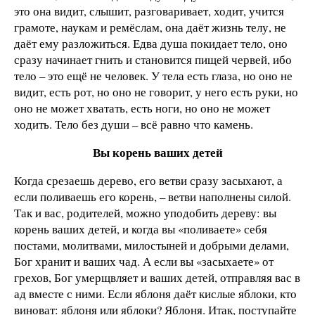
это она видит, слышит, разговаривает, ходит, учится
грамоте, наукам и ремёслам, она даёт жизнь телу, не
даёт ему разложиться. Едва душа покида­ет тело, оно
сразу начинает гнить и становится пи­щей червей, ибо
тело – это ещё не человек. У тела есть глаза, но оно не
видит, есть рот, но оно не говорит, у него есть руки, но
оно не может хватать, есть ноги, но оно не может
ходить. Тело без души – всё равно что камень.
Вы корень ваших детей
Когда срезаешь дерево, его ветви сразу засыхают, а
если поливаешь его корень, – ветви наполнены си­лой.
Так и вас, родителей, можно уподобить дереву: вы
корень ваших детей, и когда вы «поливаете» себя
постами, молитвами, милостыней и добрыми дела­ми,
Бог хранит и ваших чад. А если вы «засыхаете» от
грехов, Бог умерщвляет и ваших детей, отправляя вас в
ад вместе с ними. Если яблоня даёт кислые яблоки, кто
виноват: яблоня или яблоки? Яблоня. Итак, посту­пайте