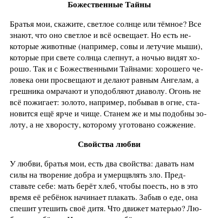
Божественные Тайны
Братья мои, скажите, светлое солнце или тёмное? Все
знают, что оно светлое и всё освещает. Но есть не­
которые животные (например, совы и летучие мыши),
которые при свете солнца слепнут, а ночью видят хо­
рошо. Так и с Божественными Тайнами: хорошего че­
ловека они просвещают и делают равным Ангелам, а
грешника омрачают и уподобляют диаволу. Огонь не
всё пожигает: золото, например, побывав в огне, ста­
новится ещё ярче и чище. Станем же и мы подобны зо­
лоту, а не хворосту, которому уготовано сожжение.
Свойства любви
У любви, братья мои, есть два свойства: давать нам
силы на творение добра и умерщвлять зло. Пред­
ставьте себе: мать берёт хлеб, чтобы поесть, но в это
время её ребёнок начинает плакать. Забыв о еде, она
спешит утешить своё дитя. Что движет матерью? Лю­