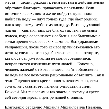
места — люди приходят к этим местам и действительно
обретают благодать, прикасаясь к святыням. Если
источник иссох, никто же не пойдет с кувшином
набирать воду — идут только туда, где бьет родник,
или к хорошему глубокому колодцу. Вот и в духовной
жизни — святыня там, где благодать, там, где явные
чудеса, когда совершаются события, необъяснимые с
точки зрения человеческих законов. Выздоравливает
умирающий, после того как все врачи отказались его
лечить; соединяются судьбы человеческие, которые,
казалось бы, уже никогда не могли соединиться;
исправляются жизненные пути людей… Конечно,
человек далекий от Бога пытается найти объяснение,
но ведь не все возможно рационально объяснить. Так и
чудо Годеновского креста понять невозможно, если
только не сказать: это явление благодати и силы
Божией. Мы так верим и так знаем, а потому и крест
сей сегодня здесь, в центре нашей столицы.
Благодарю сердечно Михаила Михайловича Иванова,