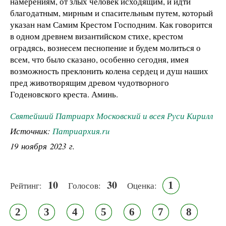
намерениям, от злых человек исходящим, и идти
благодатным, мирным и спасительным путем, который
указан нам Самим Крестом Господним. Как говорится
в одном древнем византийском стихе, крестом
оградясь, вознесем песнопение и будем молиться о
всем, что было сказано, особенно сегодня, имея
возможность преклонить колена сердец и душ наших
пред животворящим древом чудотворного
Годеновского креста. Аминь.
Святейший Патриарх Московский и всея Руси Кирилл
Источник:
Патриархия.ru
19 ноября 2023 г.
10
30
1
Рейтинг:
Голосов:
Оценка:
2
3
4
5
6
7
8