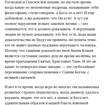
Господом и Спасителем нашим; но настало время,
когда какие-то непонятные мудрецы, называвшие себя
философами, стали говорить: а Бога-то и нет! И еще
добавляли: а вы докажите, что Он есть! А тут уж
полное нарушение всяких законов логики — кто
сомневается, тот и должен доказывать. А верующим
людям не нужно доказывать, что Бог есть, ведь наши
доказательства не будут ни приняты, ни поняты теми,
кто не живет жизнью подлинно верующего человека.
Потому что главным доказательством бытия Божия
является состояние наших душ во время молитвы, во
время причащения Святых Христовых Таин. И это не
какие-то поверхностные эмоции — это глубочайшее
переживание соприкосновения с Самим Богом, с
великой святыней.
И вот в то время, когда вера во многих так называемых
развитых странах пошатнулась, когда диаволу удалось
внушить людям, что его нет, а значит, и Бога нет,
удивительным образом в нашей благословенной