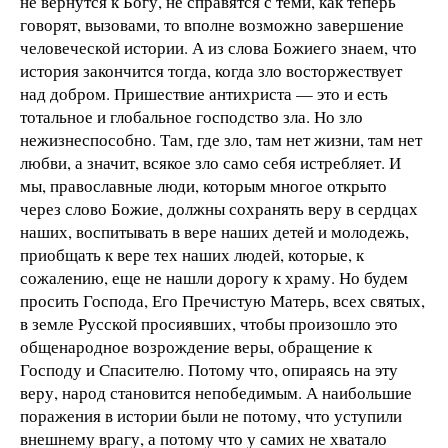
не вернутся к Богу, не справятся с теми, как теперь
говорят, вызовами, то вполне возможно завершение
человеческой истории. А из слова Божиего знаем, что
история закончится тогда, когда зло восторжествует
над добром. Пришествие антихриста — это и есть
тотальное и глобальное господство зла. Но зло
нежизнеспособно. Там, где зло, там нет жизни, там нет
любви, а значит, всякое зло само себя истребляет. И
мы, православные люди, которым многое открыто
через слово Божие, должны сохранять веру в сердцах
наших, воспитывать в вере наших детей и молодежь,
приобщать к вере тех наших людей, которые, к
сожалению, еще не нашли дорогу к храму. Но будем
просить Господа, Его Пречистую Матерь, всех святых,
в земле Русской просиявших, чтобы произошло это
общенародное возрождение веры, обращение к
Господу и Спасителю. Потому что, опираясь на эту
веру, народ становится непобедимым. А наибольшие
поражения в истории были не потому, что уступили
внешнему врагу, а потому что у самих не хватало