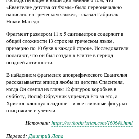
«Евангелие детства от Фомы» было первоначально
написано на греческом языке», - сказал Габриэль
Нокки Маседо.
Фрагмент размером 11 х 5 сантиметров содержит в
общей сложности 13 строк на греческом языке,
примерно по 10 букв в каждой строке. Исследователи
полагают, что он был создан в Египте в период
поздней античности.
В найденном фрагменте апокрифического Евангелия
рассказывается эпизод якобы из детства Спасителя,
когда Он слепил из глины 12 фигурок воробьев в
субботу, Иосиф Обручник упрекнул Его за это, а
Христос хлопнул в ладоши – и все глиняные фигурки
птиц ожили и улетели.
Источник:
https://orthochristian.com/160648.html
Перевод:
Дмитрий Лапа