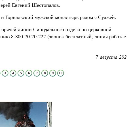
иерей Евгений Шестопалов.
л и Горнальский мужской монастырь рядом с Суджей.
горячей линии Синодального отдела по церковной
нию 8-800-70-70-222 (звонок бесплатный, линия работае
7 августа 202
3
4
5
6
7
8
9
10