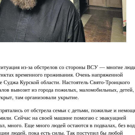
ситуация из-за обстрелов со стороны ВСУ — многие люд
унктах временного проживания. Очень напряженной
де Суджа Курской области. Настоятель Свято-Троицкого
лов вывозит из города пожилых, маломобильных, детей,
ткрыт, там организовали укрытие.
прятались от обстрела семьи с детьми, пожилые и немо
рмили. Сейчас на своей машине помогаю с эвакуацией
л, много. Еще много людей остаются в подвалах, без во
ации людей, пока есть силы. Так поступил бы любой