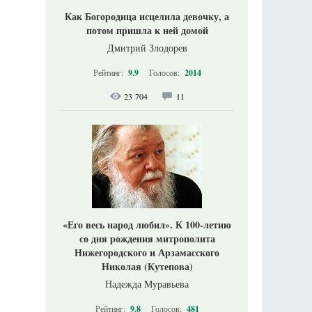
Как Богородица исцелила девочку, а
потом пришла к ней домой
Дмитрий Злодорев
Рейтинг:
9.9
Голосов:
2014
23 704
11
«Его весь народ любил». К 100-летию
со дня рождения митрополита
Нижегородского и Арзамасского
Николая (Кутепова)
Надежда Муравьева
Рейтинг:
9.8
Голосов:
481