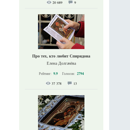
20 689
9
Про тех, кто любит Спиридона
Елена Долгачёва
Рейтинг:
9.9
Голосов:
2794
37 378
13