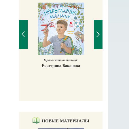
Православный мальчик
Екатерина Баканова
Печорские и
 Божиих
Галин
кий
Е
НОВЫЕ МАТЕРИАЛЫ