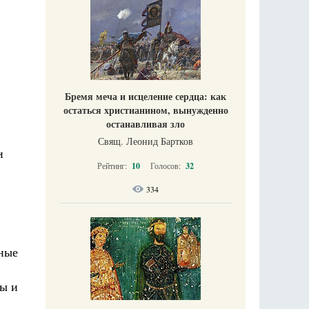
Бремя меча и исцеление сердца: как
остаться христианином, вынужденно
останавливая зло
Свящ. Леонид Бартков
и
Рейтинг:
10
Голосов:
32
334
щные
ды и