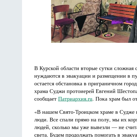
В Курской области вторые сутки сложная 
нуждаются в эвакуации и размещении в п
остается обстановка в приграничном горо
храма Суджи протоиерей Евгений Шестопа
сообщает
Патриархия.ru
. Пока храм был о
«В нашем Свято-Троицком храме в Судже 
люди. Все спали прямо на полу, мы их ко
людей, сколько мы уже вывезли — не счита
света. Будем продолжать помогать в эваку