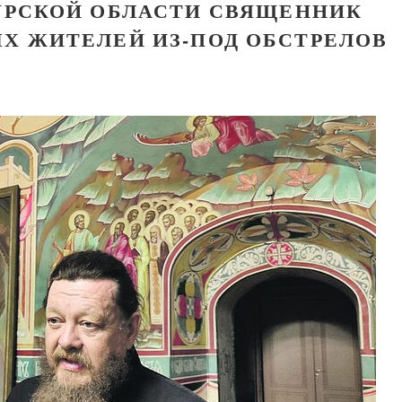
КУРСКОЙ ОБЛАСТИ СВЯЩЕННИК
Х ЖИТЕЛЕЙ ИЗ-ПОД ОБСТРЕЛОВ
ученик Георгий Победоносец. Научись у
святого
Роман Котов
Чего ждет от нас Бог. 10 заповедей
Святитель Николай Сербс