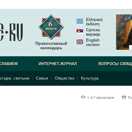
Ελληνική
έκδοση
Српска
верзиjа
English
Православный
version
календарь
СЛАВИЕМ
ИНТЕРНЕТ-ЖУРНАЛ
ВОПРОСЫ СВЯЩ
стыри, святыни
|
Семья
|
Общество
|
Культура
1 417 просмотров
Ра