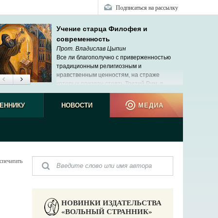
Подписаться на рассылку
Учение старца Филофея и
современность
Прот. Владислав Цыпин
Все ли благополучно с приверженностью
традиционным религиозным и
нравственным ценностям, на страже
которых призван стоять Третий Рим, в
современной России?
ЕННИКУ
НОВОСТИ
МЕДИА
спечатать
НОВИНКИ ИЗДАТЕЛЬСТВА
«ВОЛЬНЫЙ СТРАННИК»