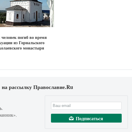
 человек погиб во время
куации из Горнальского
олаевского монастыря
 на рассылку Православие.Ru
ь.
ранник».