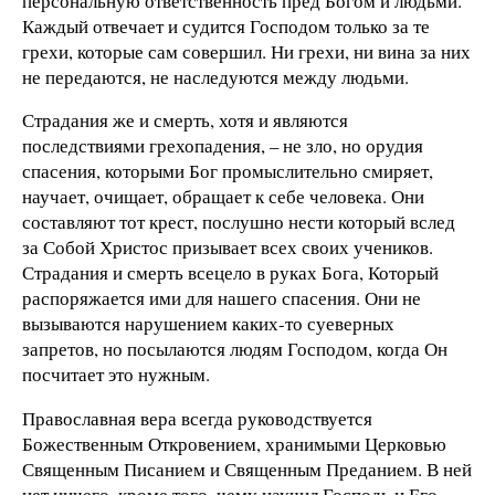
персональную ответственность пред Богом и людьми.
Каждый отвечает и судится Господом только за те
грехи, которые сам совершил. Ни грехи, ни вина за них
не передаются, не наследуются между людьми.
Страдания же и смерть, хотя и являются
последствиями грехопадения, – не зло, но орудия
спасения, которыми Бог промыслительно смиряет,
научает, очищает, обращает к себе человека. Они
составляют тот крест, послушно нести который вслед
за Собой Христос призывает всех своих учеников.
Страдания и смерть всецело в руках Бога, Который
распоряжается ими для нашего спасения. Они не
вызываются нарушением каких-то суеверных
запретов, но посылаются людям Господом, когда Он
посчитает это нужным.
Православная вера всегда руководствуется
Божественным Откровением, хранимыми Церковью
Священным Писанием и Священным Преданием. В ней
нет ничего, кроме того, чему научил Господь и Его