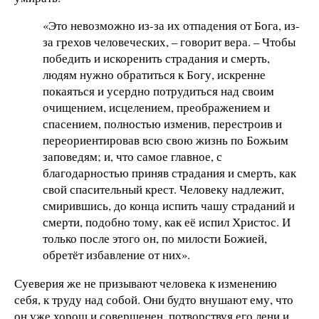
«Это невозможно из-за их отпадения от Бога, из-
за грехов человеческих, – говорит вера. – Чтобы
победить и искоренить страдания и смерть,
людям нужно обратиться к Богу, искренне
покаяться и усердно потрудиться над своим
очищением, исцелением, преображением и
спасением, полностью изменив, перестроив и
переориентировав всю свою жизнь по Божьим
заповедям; и, что самое главное, с
благодарностью приняв страдания и смерть, как
свой спасительный крест. Человеку надлежит,
смирившись, до конца испить чашу страданий и
смерти, подобно тому, как её испил Христос. И
только после этого он, по милости Божией,
обретёт избавление от них».
Суеверия же не призывают человека к изменению
себя, к труду над собой. Они будто внушают ему, что
он уже хорош и совершенен, потворствуя его лени и