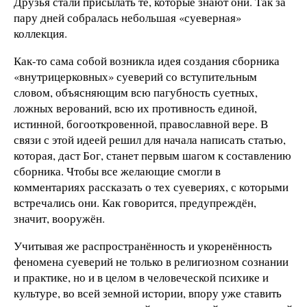
Друзья стали присылать те, которые знают они. Так за
пару дней собралась небольшая «суеверная»
коллекция.
Как-то сама собой возникла идея создания сборника
«внутрицерковных» суеверий со вступительным
словом, объясняющим всю пагубность суетных,
ложных верований, всю их противность единой,
истинной, богооткровенной, православной вере. В
связи с этой идеей решил для начала написать статью,
которая, даст Бог, станет первым шагом к составлению
сборника. Чтобы все желающие смогли в
комментариях рассказать о тех суевериях, с которыми
встречались они. Как говорится, предупреждён,
значит, вооружён.
Учитывая же распространённость и укоренённость
феномена суеверий не только в религиозном сознании
и практике, но и в целом в человеческой психике и
культуре, во всей земной истории, впору уже ставить