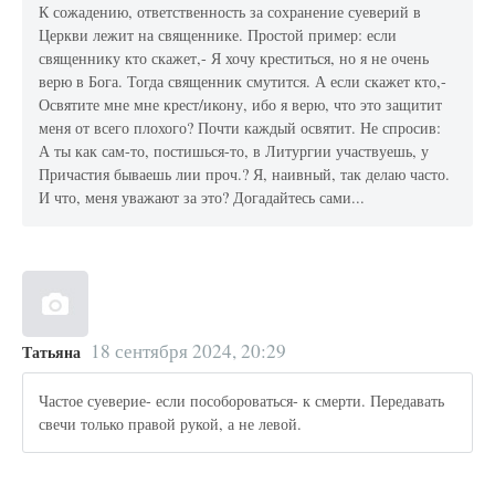
К сожадению, ответственность за сохранение суеверий в
Церкви лежит на священнике. Простой пример: если
священнику кто скажет,- Я хочу креститься, но я не очень
верю в Бога. Тогда священник смутится. А если скажет кто,-
Освятите мне мне крест/икону, ибо я верю, что это защитит
меня от всего плохого? Почти каждый освятит. Не спросив:
А ты как сам-то, постишься-то, в Литургии участвуешь, у
Причастия бываешь лии проч.? Я, наивный, так делаю часто.
И что, меня уважают за это? Догадайтесь сами...
18 сентября 2024, 20:29
Татьяна
Частое суеверие- если пособороваться- к смерти. Передавать
свечи только правой рукой, а не левой.