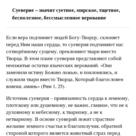
Суеверие – значит суетное, мирское, тщетное,
бесполезное, бессмысленное верование
Если вера подчиняет людей Богу-Творцу, склоняет
перед Ним наши сердца, то суеверия подчиняют нас
сотворённому сущему, преклоняют твари вместо
Творца. В этом плане суеверия представляют собой
неизжитые остатки языческих верований. «Они
заменили истину Божию ложью, и поклонялись, и
служили твари вместо Творца, Который благословен
вовеки, аминь» (Рим 1, 25).
Источник суеверия – привязанность сердца к земному,
плотскому или душевному, не важно, главное, что не к
духовному и небесному, к тварному, а не к
нетварному. В основе суеверий лежит страстное
желание земного счастья и благополучия, обратной
стороной которого является животный страх перед