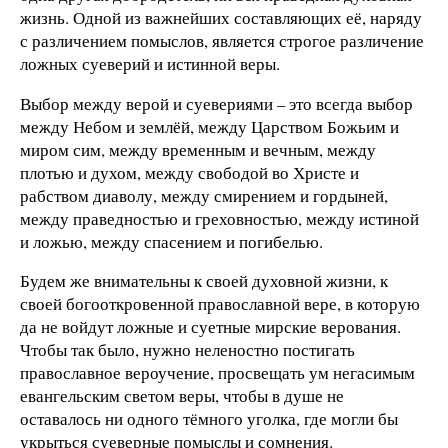
жизнь. Одной из важнейших составляющих её, наряду
с различением помыслов, является строгое различение
ложных суеверий и истинной веры.
Выбор между верой и суевериями – это всегда выбор
между Небом и землёй, между Царством Божьим и
миром сим, между временным и вечным, между
плотью и духом, между свободой во Христе и
рабством диаволу, между смирением и гордыней,
между праведностью и греховностью, между истиной
и ложью, между спасением и погибелью.
Будем же внимательны к своей духовной жизни, к
своей богооткровенной православной вере, в которую
да не войдут ложные и суетные мирские верования.
Чтобы так было, нужно неленостно постигать
православное вероучение, просвещать ум негасимым
евангельским светом веры, чтобы в душе не
оставалось ни одного тёмного уголка, где могли бы
укрыться суеверные помыслы и сомнения.