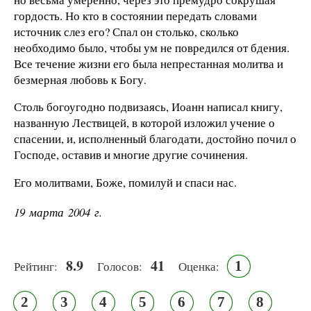
гордость. Но кто в состоянии передать словами
источник слез его? Спал он столько, сколько
необходимо было, чтобы ум не повредился от бдения.
Все течение жизни его была непрестанная молитва и
безмерная любовь к Богу.
Столь богоугодно подвизаясь, Иоанн написал книгу,
названную Лествицей, в которой изложил учение о
спасении, и, исполненный благодати, достойно почил о
Господе, оставив и многие другие сочинения.
Его молитвами, Боже, помилуй и спаси нас.
19 марта 2004 г.
8.9
41
1
Рейтинг:
Голосов:
Оценка:
2
3
4
5
6
7
8