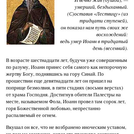
умерший, бездыханный.
(С)оставив «Лествицу» (из
тридцати ступеней),
он показал нам путь своих же
восхождений:
ведь умер Иоанн в тридцатый
день (весенний).
В возрасте шестнадцати лет, будучи уже совершенным
по разуму, Иоанн принес себя самого как непорочную
жертву Богу, поднявшись на гору Синай. По
прошествии еще девятнадцати лет он пришел на
поприще безмолвия, в пяти стадиях (восьми верстах)
от храма Господня. Достигнув обители Палестры на
месте, называемом Фола, Иоанн провел там сорок лет,
горя Божественной любовью, непрестанно
распаляемый ее огнем.
Вкушал он все, что не возбранено иноческим уставом,
но весьма умеренно, через это премудро сокрушая