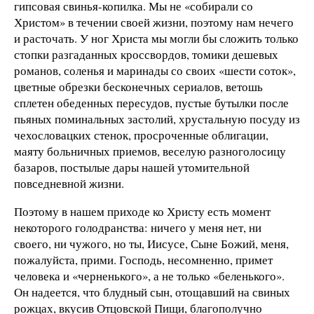
гипсовая свинья-копилка. Мы не «собирали со
Христом» в течении своей жизни, поэтому нам нечего
и расточать. У ног Христа мы могли бы сложить только
стопки разгаданных кроссвордов, томики дешевых
романов, соленья и маринады со своих «шести соток»,
цветные обрезки бесконечных сериалов, ветошь
сплетен обеденных пересудов, пустые бутылки после
пьяных поминальных застолий, хрустальную посуду из
чехословацких стенок, просроченные облигации,
маяту больничных приемов, веселую разноголосицу
базаров, постылые дары нашей утомительной
повседневной жизни.
Поэтому в нашем приходе ко Христу есть момент
некоторого голодранства: ничего у меня нет, ни
своего, ни чужого, но ты, Иисусе, Сыне Божий, меня,
пожалуйста, прими. Господь, несомненно, примет
человека и «черненького», а не только «беленького».
Он надеется, что блудный сын, отощавший на свиных
рожцах, вкусив Отцовской Пищи, благополучно