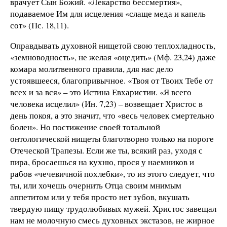
врачует Сын Божий. «Лекарство бессмертия»,
подаваемое Им для исцеления «слаще меда и капель
сот» (Пс. 18,11).
Оправдывать духовной нищетой свою теплохладность,
«земноводность», не желая «оцедить» (Мф. 23,24) даже
комара молитвенного правила, для нас дело
устоявшееся, благопривычное. «Твоя от Твоих Тебе от
всех и за вся» – это Истина Евхаристии. «Я всего
человека исцелил» (Ин. 7,23) – возвещает Христос в
день покоя, а это значит, что «весь человек смертельно
болен». Но постижение своей тотальной
онтологической нищеты благотворно только на пороге
Отеческой Трапезы. Если же ты, всякий раз, уходя с
пира, бросаешься на кухню, прося у наемников и
рабов «чечевичной похлебки», то из этого следует, что
ты, или хочешь очернить Отца своим мнимым
аппетитом или у тебя просто нет зубов, вкушать
твердую пищу трудолюбивых мужей. Христос завещал
нам не молочную смесь духовных экстазов, не жирное