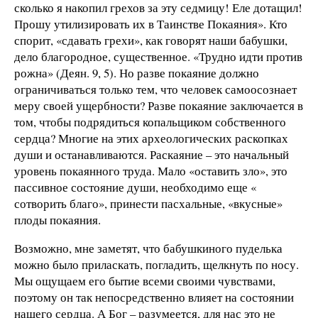
сколько я накопил грехов за эту седмицу! Еле дотащил!
Прошу утилизировать их в Таинстве Покаяния». Кто
спорит, «сдавать грехи», как говорят наши бабушки,
дело благородное, существенное. «Трудно идти против
рожна» (Деян. 9, 5). Но разве покаяние должно
ограничиваться только тем, что человек самоосознает
меру своей ущербности? Разве покаяние заключается в
том, чтобы подрядиться копальщиком собственного
сердца? Многие на этих археологических раскопках
души и останавливаются. Раскаяние – это начальный
уровень покаянного труда. Мало «оставить зло», это
пассивное состояние души, необходимо еще «
сотворить благо», принести пасхальные, «вкусные»
плоды покаяния.
Возможно, мне заметят, что бабушкиного пуделька
можно было приласкать, погладить, щелкнуть по носу.
Мы ощущаем его бытие всеми своими чувствами,
поэтому он так непосредственно влияет на состоянии
нашего сердца. А Бог – разумеется, для нас это не