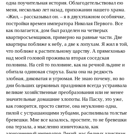
одна поучительная история. Облагодетельствовал ею
меня, несколько лет назад, прихожанин нашего храма.
«Жил, – рассказывал он. – я в двухэтажном особнячке,
постройки времен императора Николая Первого. Все
как полагается, дом был разделен на четверых
квартиросъемщиков, примерно на равные части. Две
квартиры поближе к небу, а две к лопухам. Я жил в той,
что поближе к растительному царству. А прямехонько
над моей головой проживала вторая соседская
половина. На сей то половине, как на речной льдине и
обитала одинокая старуха. Была она на редкость
злобная, диковатая и угрюмая. Не знаю почему, но во
дни больших церковных праздников всегда устраивала
великие хозяйственные преобразования или не менее
значительные домашние хлопоты. На Пасху, это уже,
как говорится, просто святое, она неуклонно одна,
пилой с устрашающими зубцами, распиливала толстые
бревешки. Мне все казалось, простите, то не бревешки
она терзала, а мысленно изничтожала, как
злокозненный император Декий, нас бедных христиан.