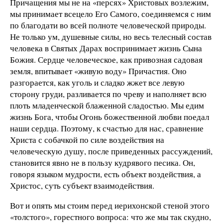
Причащения мы не на «персях» Христовых возлежим,
мы принимает всецело Его Самого, соединяемся с ним
по благодати во всей полноте человеческой природы.
Не только ум, душевные силы, но весь телесный состав
человека в Святых Дарах воспринимает жизнь Сына
Божия. Сердце человеческое, как привозная садовая
земля, впитывает «живую воду» Причастия. Оно
разгорается, как уголь и сладко жжет все левую
сторону груди, разливается по чреву и наполняет всю
плоть младенческой блаженной сладостью. Мы едим
жизнь Бога, чтобы Огонь божественной любви поедал
наши сердца. Поэтому, к счастью для нас, сравнение
Христа с собачкой по силе воздействия на
человеческую душу, после приведенных рассуждений,
становится явно не в пользу кудрявого песика. Он,
говоря языком мудрости, есть объект воздействия, а
Христос, суть субъект взаимодействия.
Вот и опять мы стоим перед иерихонской стеной этого
«толстого», горестного вопроса: что же мы так скудно,