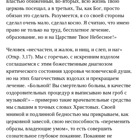
властью обиженный, во-вторых, всю жизнь Твою
церковь посещал, а в третьих, Ты, как Бог, просто
обязан это сделать. Разумеется, я со своей стороны
сделал очень мало, сделал косно. Я считаю, что имею
право не только на труд, бесплатное лечение,
образование, но и на Царствие Твое Небесное!»
Человек «несчастен, и жалок, и нищ, и слеп, и наг»
(Откр. 3,17). Мы с горечью, с искренним вздохом
соглашаемся с этим божественным диагнозом
критического состояния здоровья человеческой души,
но на этих благочестивых вздохах и прекращаем
лечение. «Больной! Вы смертельно больны, в качестве
оздоровительных процедур я выписываю вам гроб с
музыкой!» – примерно такие врачевательные средства
мы слышим в точных словах Христовых. Своей
мнимой и подлинной бедностью мы прикрываем, как
церковной завесой, свою неспособность «переменить
образы, владеющие умом», то есть совершить
сознательное глубокое покаяние. Покаяние не