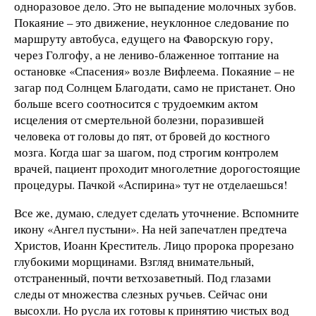
одноразовое дело. Это не выпадение молочных зубов.
Покаяние – это движение, неуклонное следование по
маршруту автобуса, едущего на Фаворскую гору,
через Голгофу, а не лениво-блаженное топтание на
остановке «Спасения» возле Вифлеема. Покаяние – не
загар под Солнцем Благодати, само не пристанет. Оно
больше всего соотносится с трудоемким актом
исцеления от смертельной болезни, поразившей
человека от головы до пят, от бровей до костного
мозга. Когда шаг за шагом, под строгим контролем
врачей, пациент проходит многолетние дорогостоящие
процедуры. Пачкой «Аспирина» тут не отделаешься!
Все же, думаю, следует сделать уточнение. Вспомните
икону «Ангел пустыни». На ней запечатлен предтеча
Христов, Иоанн Креститель. Лицо пророка прорезано
глубокими морщинами. Взгляд внимательный,
отстраненный, почти ветхозаветный. Под глазами
следы от множества слезных ручьев. Сейчас они
высохли. Но русла их готовы к принятию чистых вод