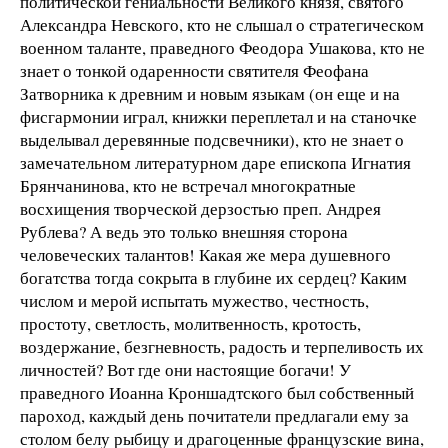
политической гениальности Великого князя, святого
Александра Невского, кто не слышал о стратегическом
военном таланте, праведного Феодора Ушакова, кто не
знает о тонкой одаренности святителя Феофана
Затворника к древним и новым языкам (он еще и на
фисгармонии играл, книжки переплетал и на станочке
выделывал деревянные подсвечники), кто не знает о
замечательном литературном даре епископа Игнатия
Брянчанинова, кто не встречал многократные
восхищения творческой дерзостью преп. Андрея
Рублева? А ведь это только внешняя сторона
человеческих талантов! Какая же мера душевного
богатства тогда сокрыта в глубине их сердец? Каким
числом и мерой испытать мужество, честность,
простоту, светлость, молитвенность, кротость,
воздержание, безгневность, радость и терпеливость их
личностей? Вот где они настоящие богачи! У
праведного Иоанна Кроншадтского был собственный
пароход, каждый день почитатели предлагали ему за
столом белу рыбицу и драгоценные французские вина,