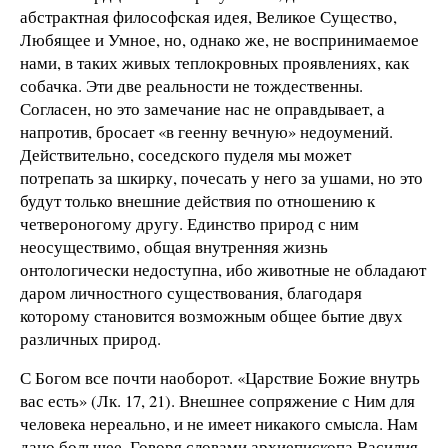
абстрактная философская идея, Великое Существо,
Любящее и Умное, но, однако же, не воспринимаемое
нами, в таких живых теплокровных проявлениях, как
собачка. Эти две реальности не тождественны.
Согласен, но это замечание нас не оправдывает, а
напротив, бросает «в геенну вечную» недоумений.
Действительно, соседского пуделя мы может
потрепать за шкирку, почесать у него за ушами, но это
будут только внешние действия по отношению к
четвероногому другу. Единство природ с ним
неосуществимо, общая внутренняя жизнь
онтологически недоступна, ибо животные не обладают
даром личностного существования, благодаря
которому становится возможным общее бытие двух
различных природ.
С Богом все почти наоборот. «Царствие Божие внутрь
вас есть» (Лк. 17, 21). Внешнее сопряжение с Ним для
человека нереально, и не имеет никакого смысла. Нам
дано большее. Говоря словами архиепископа Василия