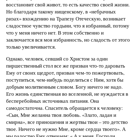
восстановит свой живот, то есть качество своей жизни.
Но благодаря такому нищенскому, в «небрачных
ризах» вхождению на Трапезу Отеческую, возникает
сладостное чувство гордыни, что я избранный, потому
что у меня ничего нет. В этом собственно и
заключается вся моя избранность, но сладость от этого
только увеличивается.
Однако, человек, севший со Христом за один
пиршественный стол все же призван что-то даровать
Ему от своих щедрот, призван чем-то пожертвовать,
поступиться, чем-нибудь поделиться с Ним, хотя бы
добрым молитвенным словом. Богу ничего не надо.
Его жизнь единственная во вселенной, не нуждается в
бесперебойных источниках питания. Она
самодостаточна. Спаситель обращается к человеку:
«Сын, Мне желанна твоя любовь. «Злато, ладан и
смирна», все приношения и жертвы твои – это детство
твое. Ничего не нужно Мне, кроме сердца твоего». А
мы радостно Ему отвечаем: « А у меня, Господи,