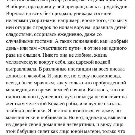
В общем, праздники у ней превращались в трудобудни.
Ворчала на всех без продыха, унижала соседей
нелепыми укоризнами, например, вроде того, что мы у
ней огурцы с грядок по ночам воруем, дразнила детей
сладостями, ссорилась ежедневно, даже со
случайными гостями. А таких пожеланий, как «добрый
день» или там «счастливого пути», я от нее ни единого
раза не слышал. Никого она не любила, жизнь
человеческую вокруг себя, как царской водкой
вытравливала. В различные инстанции на всех писала
доносы и жалобы. И лицо ее, по слову псалмопевца,
всегда было мрачным, как у только что пробужденной
медведицы во время зимней спячки. Казалось, что ни
одного ясного душевного луча никогда не воссияет на
жестком челе этой Божьей рабы, или лучше сказать,
злобной рыбешки. Я честно признаться, ее даже, по-
мальчишески и побаивался. Но вот, однажды, вышел я
из дверей своей домашней четвертинки, и вижу лицо
этой бабушки сияет как лицо юной матери, только что