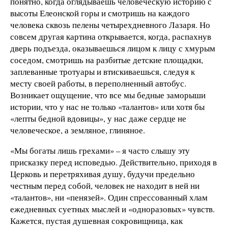
понятно, когда оглядываешь человеческую историю с
высоты Елеонской горы и смотришь на каждого
человека сквозь пелены четырехдневного Лазаря. Но
совсем другая картина открывается, когда, распахнув
дверь подъезда, оказываешься лицом к лицу с хмурым
соседом, смотришь на разбитые детские площадки,
заплеванные тротуары и втискиваешься, следуя к
месту своей работы, в переполненный автобус.
Возникает ощущение, что все мы бедные заморыши
истории, что у нас не только «талантов» или хотя бы
«лепты бедной вдовицы», у нас даже сердце не
человеческое, а земляное, глиняное.
«Мы богаты лишь грехами» – я часто слышу эту
присказку перед исповедью. Действительно, приходя в
Церковь и перетряхивая душу, будучи предельно
честным перед собой, человек не находит в ней ни
«талантов», ни «пенязей». Один спрессованный хлам
ежедневных суетных мыслей и «одноразовых» чувств.
Кажется, пустая душевная сокровищница, как