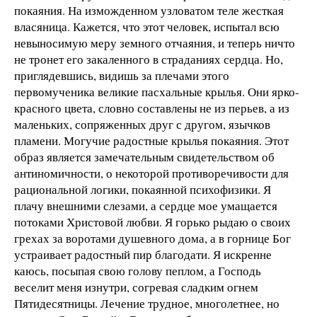
покаяния. На изможденном узловатом теле жесткая
власяница. Кажется, что этот человек, испытал всю
невыносимую меру земного отчаяния, и теперь ничто
не тронет его закаленного в страданиях сердца. Но,
приглядевшись, видишь за плечами этого
первомученика великие пасхальные крылья. Они ярко-
красного цвета, словно составлены не из перьев, а из
маленьких, сопряженных друг с другом, язычков
пламени. Могучие радостные крылья покаяния. Этот
образ является замечательным свидетельством об
антиномичности, о некоторой противоречивости для
рациональной логики, покаянной психофизики. Я
плачу внешними слезами, а сердце мое умащается
потоками Христовой любви. Я горько рыдаю о своих
грехах за воротами душевного дома, а в горнице Бог
устраивает радостный пир благодати. Я искренне
каюсь, посыпая свою голову пеплом, а Господь
веселит меня изнутри, согревая сладким огнем
Пятидесятницы. Лечение трудное, многолетнее, но