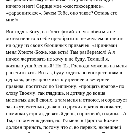
ничего и нет! Сердце мое «жестокосердное»,
«фараонитское». Зачем Тебе, оно такое? Оставь его
мне!»
Восходя к Богу, на Голгофский холм любви мы не
хотим ничего в себе преобразить, не желаем оставить
ни одну из своих блошиных привычек: «Принимай
меня Христе-Боже, как есть! Там разберемся! А я
ничем жертвовать не хочу и не буду. Темный я,
жизнью ушибленный! Но Ты, Господи можешь на меня
рассчитывать. Вот аз, буду ходить по воскресениям в
церковь, регулярно читать утреннее и вечернее
правила, поститься по Типикону, «прощать врагов» по
слову Твоему, так глядишь, и дотяну до конца
маститых дней своих, а там меня и отпоют, и сорокоуст
закажут, ектенью диакон в царских вратах возгласит,
поминки устроят, девятый день, сороковой, годины... А
Ты, что хочешь делай, но Ты меня в Царство Божие
должен принять, потому что я, во первых, нынешней