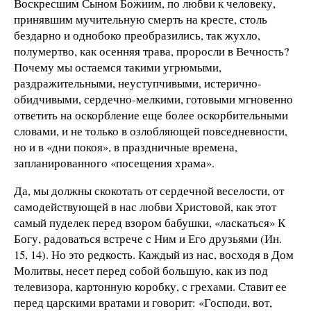
Воскресшим Сыном Божиим, по любви к человеку,
принявшим мучительную смерть на кресте, столь
бездарно и однобоко преобразились, так жухло,
полумертво, как осенняя трава, проросли в Вечность?
Почему мы остаемся такими угрюмыми,
раздражительными, неуступчивыми, истерично-
обидчивыми, сердечно-мелкими, готовыми мгновенно
ответить на оскорбление еще более оскорбительными
словами, и не только в озлобляющей повседневности,
но и в «дни покоя», в праздничные времена,
запланированного «посещения храма».
Да, мы должны скокотать от сердечной веселости, от
самодействующей в нас любви Христовой, как этот
самый пуделек перед взором бабушки, «ласкаться» К
Богу, радоваться встрече с Ним и Его друзьями (Ин.
15, 14). Но это редкость. Каждый из нас, восходя в Дом
Молитвы, несет перед собой большую, как из под
телевизора, картонную коробку, с грехами. Ставит ее
перед царскими вратами и говорит: «Господи, вот,