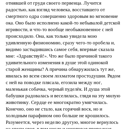
отнявшей от груди своего первенца. Лучится
радостью, как взгляд человека, восставшего от
смертного одра совершенно здоровым во мгновение
ока. Оно было исполнено какой-то небывалой детской
игривости, и что-то вообще необыкновенное с ней
происходило. Она, как только увидела мою
удивленную физиономию, сразу чего-то оробела и,
видимо застыдившись самое себя, впервые сказала
мне: «Здравствуй!». Что же было причиной такого
удивительного изменения в душе этой одинокой
старой женщины? А причина обнаружилась тут же,
явилась во всем своем лохматом простодушии. Рядом
с ней на поводке плясала, егозила между ног,
маленькая собачка, черный пуделёк. И душа этой
бабушки радовалась и веселилась, глядя на эту милую
животинку. Сердце ее многократно умягчилась.
Конечно, оно не стало, как горячий воск, но и
холодным парафином оно больше не крошилось.
Разумеется, через неделю другую, многое вернулось
на круги своя, в том числе и некоторая природная