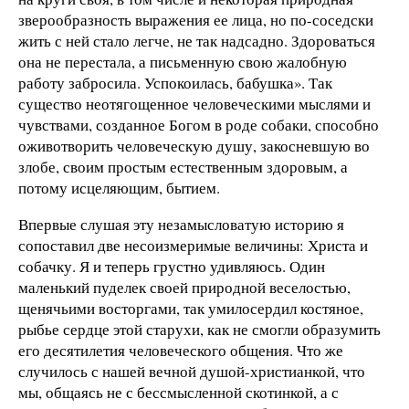
зверообразность выражения ее лица, но по-соседски
жить с ней стало легче, не так надсадно. Здороваться
она не перестала, а письменную свою жалобную
работу забросила. Успокоилась, бабушка». Так
существо неотягощенное человеческими мыслями и
чувствами, созданное Богом в роде собаки, способно
оживотворить человеческую душу, закосневшую во
злобе, своим простым естественным здоровым, а
потому исцеляющим, бытием.
Впервые слушая эту незамысловатую историю я
сопоставил две несоизмеримые величины: Христа и
собачку. Я и теперь грустно удивляюсь. Один
маленький пуделек своей природной веселостью,
щенячьими восторгами, так умилосердил костяное,
рыбье сердце этой старухи, как не смогли образумить
его десятилетия человеческого общения. Что же
случилось с нашей вечной душой-христианкой, что
мы, общаясь не с бессмысленной скотинкой, а с