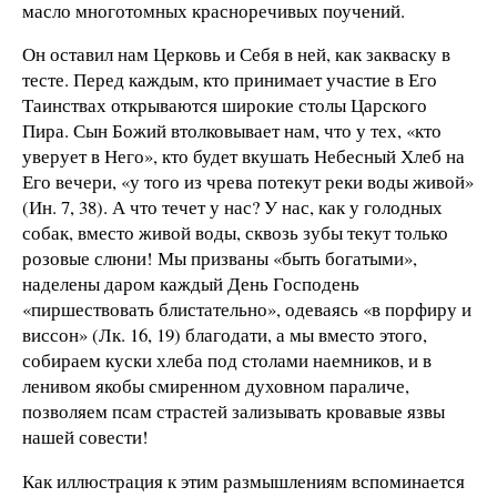
масло многотомных красноречивых поучений.
Он оставил нам Церковь и Себя в ней, как закваску в
тесте. Перед каждым, кто принимает участие в Его
Таинствах открываются широкие столы Царского
Пира. Сын Божий втолковывает нам, что у тех, «кто
уверует в Него», кто будет вкушать Небесный Хлеб на
Его вечери, «у того из чрева потекут реки воды живой»
(Ин. 7, 38). А что течет у нас? У нас, как у голодных
собак, вместо живой воды, сквозь зубы текут только
розовые слюни! Мы призваны «быть богатыми»,
наделены даром каждый День Господень
«пиршествовать блистательно», одеваясь «в порфиру и
виссон» (Лк. 16, 19) благодати, а мы вместо этого,
собираем куски хлеба под столами наемников, и в
ленивом якобы смиренном духовном параличе,
позволяем псам страстей зализывать кровавые язвы
нашей совести!
Как иллюстрация к этим размышлениям вспоминается