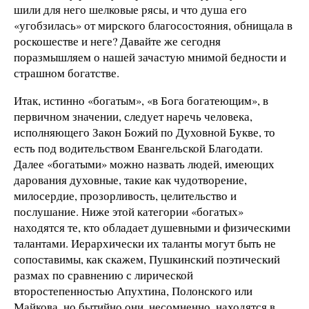
шили для него шелковые рясы, и что душа его
«угобзилась» от мирского благосостояния, обнищала в
роскошестве и неге? Давайте же сегодня
поразмышляем о нашей зачастую мнимой бедности и
страшном богатстве.
Итак, истинно «богатым», «в Бога богатеющим», в
первичном значении, следует наречь человека,
исполняющего Закон Божий по Духовной Букве, то
есть под водительством Евангельской Благодати.
Далее «богатыми» можно назвать людей, имеющих
дарования духовные, такие как чудотворение,
милосердие, прозорливость, целительство и
послушание. Ниже этой категории «богатых»
находятся те, кто обладает душевными и физическими
талантами. Иерархически их таланты могут быть не
сопоставимы, как скажем, Пушкинский поэтический
размах по сравнению с лирической
второстепенностью Апухтина, Полонского или
Майкова, но бытийно они, несомненно, находятся в