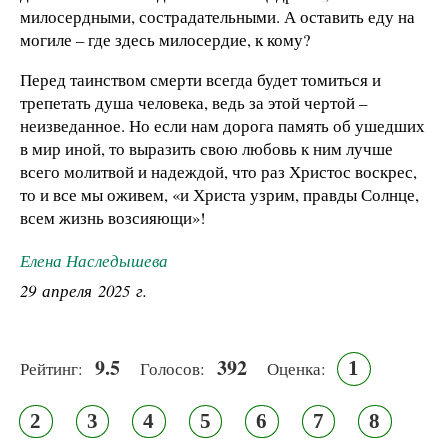
милосердными, сострадательными. А оставить еду на
могиле – где здесь милосердие, к кому?
Перед таинством смерти всегда будет томиться и
трепетать душа человека, ведь за этой чертой –
неизведанное. Но если нам дорога память об ушедших
в мир иной, то выразить свою любовь к ним лучше
всего молитвой и надеждой, что раз Христос воскрес,
то и все мы оживем, «и Христа узрим, правды Солнце,
всем жизнь возсияющи»!
Елена Наследышева
29 апреля 2025 г.
9.5
392
1
Рейтинг:
Голосов:
Оценка:
2
3
4
5
6
7
8