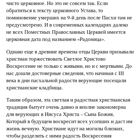
чисто церковное. Но это не совсем так. Если
обратиться к тексту церковного Устава, то
поминовение умерших на 9-й день после Пасхи там не
предусмотрено. И в современных календарях далеко
не всех Поместных Православных Церквей имеется
церковная дата под названием «Радоница».
Однако еще в древние времена отцы Церкви призывали
христиан торжествовать Светлое Христово
Воскресение не только с живыми, но и с мертвыми. До
нас дошли достоверные сведения, что начиная с III
века в дни пасхальной радости верующие посещали
христианские кладбища.
Таким образом, эта светлая и радостная христианская
традиция бытует очень давно и вполне закономерна
для верующих в Иисуса Христа – Сына Божия,
Который в будущем воскресит всех усопших и даст им
жизнь вечную. Христиане идут на могилы близких,
чтобы разделить с ними радость Воскресения