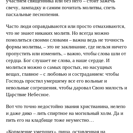
участием священника или без него – стоит зажечь
свечу, лампадку и самим почитать молитвы, спеть
пасхальные песнопения.
Часто люди оправдываются или просто отмахиваются,
что не знают никаких молитв. Но всегда можно
помолиться своими словами – важна ведь не точность
формы молитвы, – это не заклинание, где нельзя ничего
пропустить или изменить, – важно, чтобы слова шли от
сердца. Бог слушает не слова, а наше сердце. И
молиться можно о самых простых, но насущных
вещах, главное – с любовью и состраданием: чтобы
Господь простил умершему все его вольные и
невольные согрешения, чтобы даровал Свою милость и
Царствие Небесное.
Вот что точно недостойно звания христианина, нелепо
и даже дико – лить спиртное на могильный холм. Да и
пить его на кладбище тоже неуместно…
«Кормление умерших», пища, оставленная на