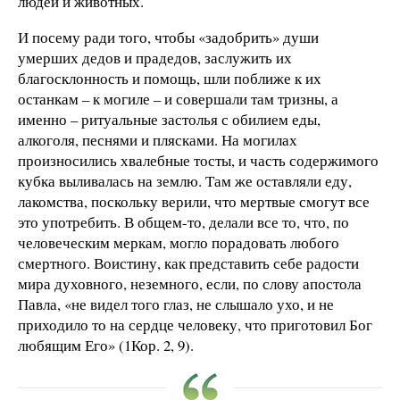
людей и животных.
И посему ради того, чтобы «задобрить» души
умерших дедов и прадедов, заслужить их
благосклонность и помощь, шли поближе к их
останкам – к могиле – и совершали там тризны, а
именно – ритуальные застолья с обилием еды,
алкоголя, песнями и плясками. На могилах
произносились хвалебные тосты, и часть содержимого
кубка выливалась на землю. Там же оставляли еду,
лакомства, поскольку верили, что мертвые смогут все
это употребить. В общем-то, делали все то, что, по
человеческим меркам, могло порадовать любого
смертного. Воистину, как представить себе радости
мира духовного, неземного, если, по слову апостола
Павла, «не видел того глаз, не слышало ухо, и не
приходило то на сердце человеку, что приготовил Бог
любящим Его» (1Кор. 2, 9).