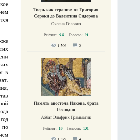
кое
Тверь как терапия: от Григория
ием
Сороки до Валентина Сидорова
тся
Оксана Головко
Рейтинг:
9.8
Голосов:
91
акже
1 506
2
этих
ени
ких
я в
ат.
ия,
тав
ной
Память апостола Иакова, брата
Господня
ода
Аббат Эльфрик Грамматик
 год
а по
Рейтинг:
10
Голосов:
131
вием
1 379
4