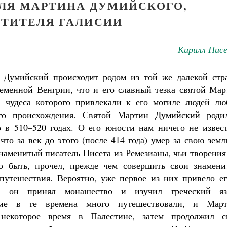
ЛЯ МАРТИНА ДУМИЙСКОГО,
ТИТЕЛЯ ГАЛИСИИ
Кирилл Писе
 Думийский происходит родом из той же далекой стр
еменной Венгрии, что и его славный тезка святой Мар
, чудеса которого привлекали к его могиле людей лю
о происхождения. Святой Мартин Думийский родил
то в 510–520 годах. О его юности нам ничего не извес
что за век до этого (после 414 года) умер за свою зем
наменитый писатель Нисета из Ремезианы, чьи творения
о быть, прочел, прежде чем совершить свои знамени
путешествия. Вероятно, уже первое из них привело ег
де он принял монашество и изучил греческий яз
ие в те времена много путешествовали, и Март
некоторое время в Палестине, затем продолжил с