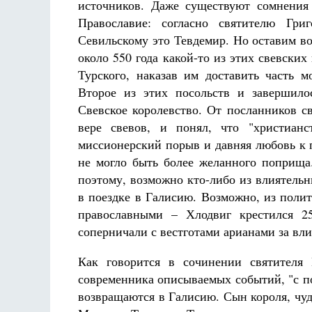
источников. Даже существуют сомнения
Православие: согласно святителю Гри
Севильскому это Тевдемир. Но оставим во
около 550 года какой-то из этих свевски
Турского, наказав им доставить часть 
Второе из этих посольств и завершило
Свевское королевство. От посланников с
вере свевов, и понял, что "христиан
миссионерский порыв и давняя любовь к 
не могло быть более желанного поприща
поэтому, возможно кто-либо из влиятель
в поездке в Галисию. Возможно, из поли
православными – Хлодвиг крестился 2
соперничали с вестготами арианами за вли
Как говорится в сочинении святителя 
современника описываемых событий, "с п
возвращаются в Галисию. Сын короля, чу