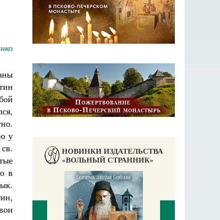
нко
аны
тин
бой
ся,
тно.
лю у
 св.
НОВИНКИ ИЗДАТЕЛЬСТВА
«ВОЛЬНЫЙ СТРАННИК»
тые
о в
ык.
ин,
вои