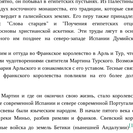
оятно, он побывал в египетских пустынях. Из Палестин
 дух восточного монашества, его традиции, которые св
твердит в галисийских землях. Его перу также принадл
я: "Слова старцев" и "Поучения египетских отцо
сновы христианской аскетики. Эти труды лягут в осн
нного им позднее на северо-западе Испании Думийск
Великомученик Георгий Победоносец. Н
святого
Роман Котов
им и оттуда во Франкское королевство в Арль и Тур, ч
Как найти своё место в жизни
Кирилл Мурышев
и чудотворениями святителя Мартина Турского. Возмож
ария Арльского и ознакомился с его уставом. Тесные свя
франкского королевства повлияли на его более дол
Мартин и где он окончил свою жизнь, стало королевс
аде современной Испании и севере современной Португал
 свевы были языческим народом. В начале пятого века 
а реки Миньо, разбив римлян и франков. Свевский кор
[
ные войска до земель Бетики (нынешней Андалузии)