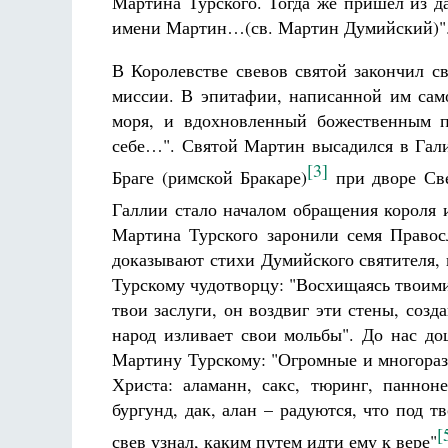
Мартина Турского. Тогда же пришел из 
имени Мартин…(св. Мартин Думийский)"
В Королевстве свевов святой закончил с
миссии. В эпитафии, написанной им само
моря, и вдохновленный божественным п
себе…". Святой Мартин высадился в Гали
[3]
Браге (римской Бракаре)
при дворе Све
Галлии стало началом обращения короля и
Мартина Турского заронили семя Правосл
доказывают стихи Думийского святителя,
Турскому чудотворцу: "Восхищаясь твоими
твои заслуги, он воздвиг эти стены, созд
народ изливает свои мольбы". До нас д
Мартину Турскому: "Огромные и многораз
Христа: аламанн, сакс, тюринг, панноне
бургунд, дак, алан – радуются, что под т
[
свев узнал, каким путем идти ему к вере"