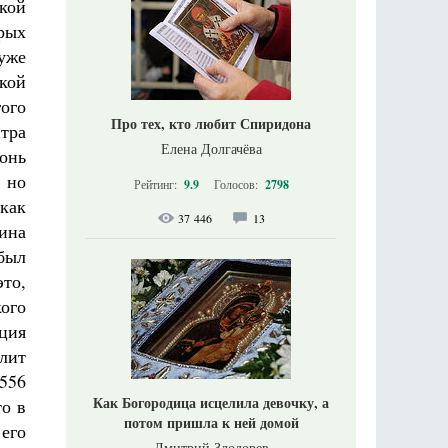
кой
рых
 уже
кой
ого
Про тех, кто любит Спиридона
тра
Елена Долгачёва
онь
, но
Рейтинг:
9.9
Голосов:
2798
 как
37 446
13
тина
был
это,
ого
ция
лит
556
Как Богородица исцелила девочку, а
то в
потом пришла к ней домой
его
Дмитрий Злодорев