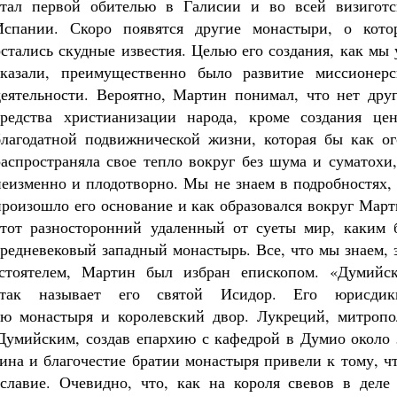
стал первой обителью в Галисии и во всей визиготс
Испании. Скоро появятся другие монастыри, о кото
остались скудные известия. Целью его создания, как мы
сказали, преимущественно было развитие миссионерс
деятельности. Вероятно, Мартин понимал, что нет друг
средства христианизации народа, кроме создания цен
благодатной подвижнической жизни, которая бы как ог
распространяла свое тепло вокруг без шума и суматохи
неизменно и плодотворно. Мы не знаем в подробностях,
произошло его основание и как образовался вокруг Мар
этот разносторонний удаленный от суеты мир, каким 
средневековый западный монастырь. Все, что мы знаем, 
стоятелем, Мартин был избран епископом. «Думийск
так называет его святой Исидор. Его юрисдик
тию монастыря и королевский двор. Лукреций, митропо
 Думийским, создав епархию с кафедрой в Думио около 
тина и благочестие братии монастыря привели к тому, ч
славие. Очевидно, что, как на короля свевов в деле 