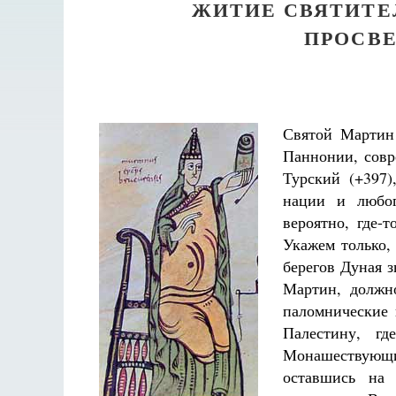
ЖИТИЕ СВЯТИТЕ
ПРОСВЕ
Святой Мартин
Паннонии, совр
Турский (+397)
нации и любог
вероятно, где-
Укажем только, 
берегов Дуная з
Мартин, должн
паломнические 
Палестину, г
Монашествующ
оставшись на 