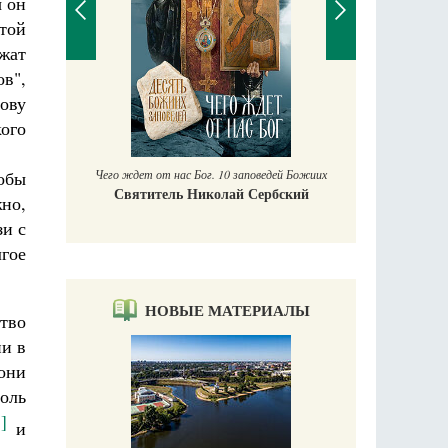
ы он
ятой
ежат
в",
П
ову
Е
ого
аучись у
Чего ждет от нас Бог. 10 заповедей Божиих
тобы
Святитель Николай Сербский
но,
зи с
гое
НОВЫЕ МАТЕРИАЛЫ
тво
ии в
они
оль
1]
и