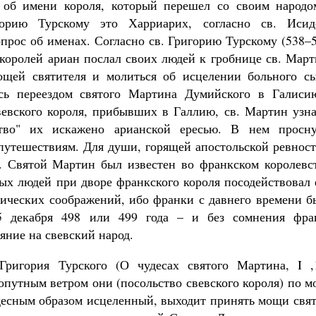
 об имени короля, который перешел со своим народо
горию Турскому это Харриарих, согласно св. Исид
прос об именах. Согласно св. Григорию Турскому (538–
х королей ариан послал своих людей к гробнице св. Мар
мощей святителя и молиться об исцелении больного сы
сь переездом святого Мартина Думийского в Галиси
вевского короля, прибывших в Галлию, св. Мартин узна
ство" их искажено арианской ересью. В нем просну
путешествиям. Для души, горящей апостольской ревност
. Святой Мартин был известен во франкском королевст
ных людей при дворе франкского короля посодействовал
тических соображений, ибо франки с давнего времени б
5 декабря 498 или 499 года – и без сомнения фра
яние на свевский народ.
Григория Турского (О чудесах святого Мартина, I ,1
опутным ветром они (посольство свевского короля) по 
десным образом исцеленный, выходит принять мощи свят