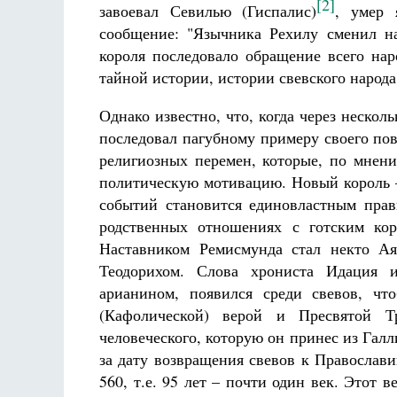
[2]
завоевал Севилью (Гиспалис)
, умер 
сообщение: "Язычника Рехилу сменил н
короля последовало обращение всего нар
тайной истории, истории свевского народа
Однако известно, что, когда через нескол
последовал пагубному примеру своего пов
религиозных перемен, которые, по мнен
политическую мотивацию. Новый король –
событий становится единовластным прави
родственных отношениях с готским кор
Наставником Ремисмунда стал некто Аяк
Теодорихом. Слова хрониста Идация и
арианином, появился среди свевов, чт
(Кафолической) верой и Пресвятой Тр
человеческого, которую он принес из Галли
за дату возвращения свевов к Православи
560, т.е. 95 лет – почти один век. Этот 