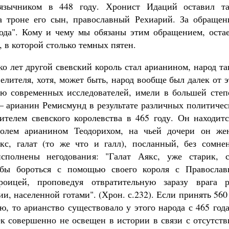
язычником в 448 году. Хронист Идаций оставил та
а троне его сын, православный Рехиарий. За обращен
ода". Кому и чему мы обязаны этим обращением, остае
, в которой столько темных пятен.
ько лет другой свевский король стал арианином, народ т
елителя, хотя, может быть, народ вообще был далек от 
ию современных исследователей, имели в большей степ
 арианин Ремисмунд в результате различных политичес
телем свевского королевства в 465 году. Он находитс
олем арианином Теодорихом, на чьей дочери он жен
с, галат (то же что и галл), посланный, без сомнен
сполнены негодования: "Галат Аякс, уже старик, с
обы бороться с помощью своего короля с Православ
оицей, проповедуя отвратительную заразу врага р
и, населенной готами". (Хрон. с.232). Если принять 560
ю, то арианство существовало у этого народа с 465 год
век совершенно не освещен в истории в связи с отсутст