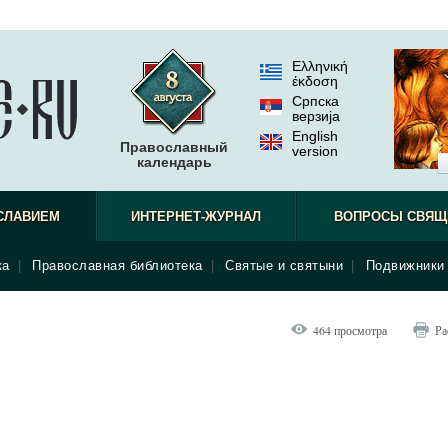
Ελληνική
έκδοση
Српска
верзиjа
English
Православный
version
календарь
СЛАВИЕМ
ИНТЕРНЕТ-ЖУРНАЛ
ВОПРОСЫ СВЯЩ
ка
|
Православная библиотека
|
Святые и святыни
|
Подвижники 
464 просмотра
Ра