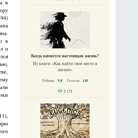
м в
ору
594)
тина
на.
ю в
л о
Когда начнется настоящая жизнь?
лся
ью,
Из книги «Как найти свое место в
жизни​»
ве,
 ему
Рейтинг:
9.8
Голосов:
140
ыли
2 171
нки
1),
морю
ого