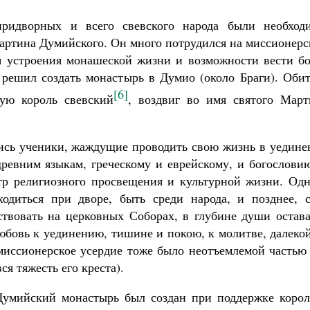
придворных и всего свевского народа были необход
Мартина Думийского. Он много потрудился на миссионер
я устроения монашеской жизни и возможности вести бо
решил создать монастырь в Думио (около Браги). Обит
[6]
рую король свевский
, воздвиг во имя святого Март
ись ученики, жаждущие проводить свою жизнь в уедине
древним языкам, греческому и еврейскому, и богослови
тр религиозного просвещения и культурной жизни. Одн
одиться при дворе, быть среди народа, и позднее, с
твовать на церковных Соборах, в глубине души остава
юбовь к уединению, тишине и покою, к молитве, далеко
 миссионерское усердие тоже было неотъемлемой частью
ся тяжесть его креста).
Думийский монастырь был создан при поддержке корол