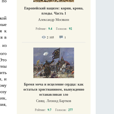
 по
Европейский нацизм: корни, крона,
плоды. Часть 1
кой
Александр Мосякин
ные
Рейтинг:
9.4
Голосов:
92
я к
я в
2 105
1
 из
того
Это
ены
лить
и, и
Бремя меча и исцеление сердца: как
ому
остаться христианином, вынужденно
юзу
останавливая зло
анк,
Свящ. Леонид Бартков
ния,
Рейтинг:
9.7
Голосов:
277