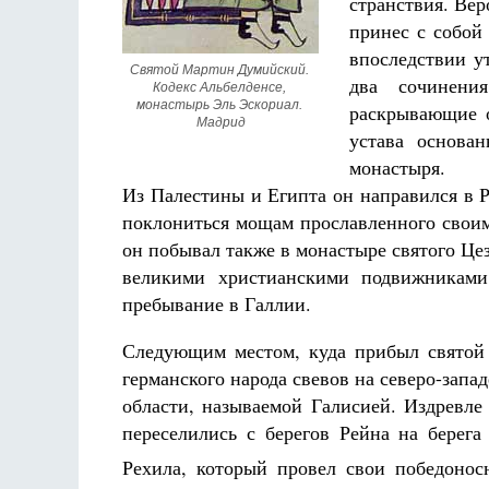
странствия. Вер
принес с собой
впоследствии у
Святой Мартин Думийский. 
два сочинени
Кодекс Альбелденсе, 
монастырь Эль Эскориал. 
раскрывающие о
Мадрид
устава основа
монастыря.
Разлуки не будет
Фредерика де Грааф
Из Палестины и Египта он направился в Р
поклониться мощам прославленного своим
он побывал также в монастыре святого Цез
великими христианскими подвижниками 
пребывание в Галлии.
Следующим местом, куда прибыл святой 
германского народа свевов на северо-зап
области, называемой Галисией. Издревле
переселились с берегов Рейна на берег
Рехила, который провел свои победонос