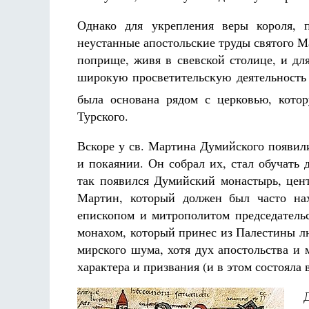
Однако для укрепления веры короля, 
неустанные апостольские труды святого 
поприще, живя в свевской столице, и дл
широкую просветительскую деятельность 
была основана рядом с церковью, кото
Турского.
Вскоре у св. Мартина Думийского появил
и покаянии. Он собрал их, стал обучать 
так появился Думийский монастырь, цен
Мартин, который должен был часто нах
епископом и митрополитом председательс
монахом, который принес из Палестины л
мирского шума, хотя дух апостольства и
характера и призвания (и в этом состояла в