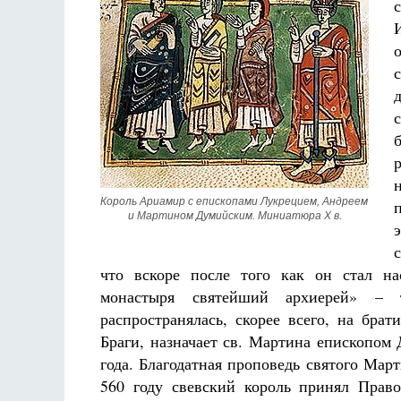
Король Ариамир с епископами Лукрецием, Андреем 
и Мартином Думийским. Миниатюра X в.
что вскоре после того как он стал на
монастыря святейший архиерей» – 
распространялась, скорее всего, на бра
Браги, назначает св. Мартина епископом
года. Благодатная проповедь святого Мар
560 году свевский король принял Право