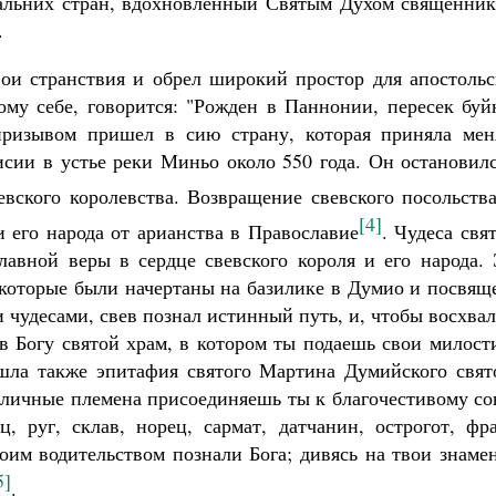
дальних стран, вдохновленный Святым Духом священник
.
вои странствия и обрел широкий простор для апостольс
му себе, говорится: "Рожден в Паннонии, пересек буй
ризывом пришел в сию страну, которая приняла мен
сии в устье реки Миньо около 550 года. Он остановилс
вского королевства. Возвращение свевского посольства
[4]
 его народа от арианства в Православие
. Чудеса свя
авной веры в сердце свевского короля и его народа. 
 которые были начертаны на базилике в Думио и посвящ
 чудесами, свев познал истинный путь, и, чтобы восхва
ав Богу святой храм, в котором ты подаешь свои милост
ошла также эпитафия святого Мартина Думийского свят
личные племена присоединяешь ты к благочестивому со
ц, руг, склав, норец, сармат, датчанин, острогот, фр
воим водительством познали Бога; дивясь на твои знаме
5]
.