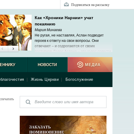
Подписаться на рассылку
Как «Хроники Нарнии» учат
покаянию
Мария Минаева
Не ругая, не наставляя, Аслан подводит
героев к ответу на свои вопросы. Они
отвечают – и содрогаются от своих
поступков. Голос Аслана – это голос совести.
ЕННИКУ
НОВОСТИ
МЕДИА
благочестия
|
Жизнь Церкви
|
Богослужение
спечатать