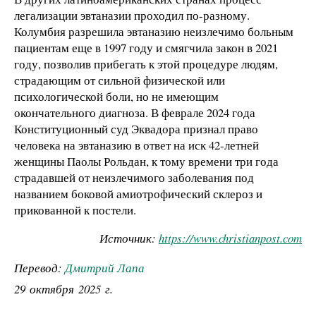
легализации эвтаназии проходил по-разному.
Колумбия разрешила эвтаназию неизлечимо больным
пациентам еще в 1997 году и смягчила закон в 2021
году, позволив прибегать к этой процедуре людям,
страдающим от сильной физической или
психологической боли, но не имеющим
окончательного диагноза. В феврале 2024 года
Конституционный суд Эквадора признал право
человека на эвтаназию в ответ на иск 42-летней
женщины Паолы Рольдан, к тому времени три года
страдавшей от неизлечимого заболевания под
названием боковой амиотрофический склероз и
прикованной к постели.
Источник:
https
://
www
.
christianpost
.
com
Перевод:
Дмитрий Лапа
29 октября 2025 г.