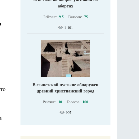
абортах
Рейтинг:
9.5
Голосов:
75
и
1 101
В египетской пустыне обнаружен
что
древний христианский город
Рейтинг:
10
Голосов:
100
907
в