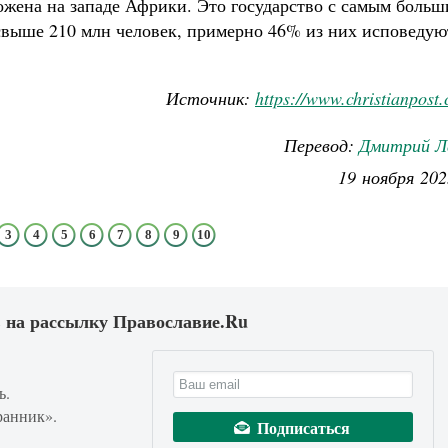
ожена на западе Африки. Это государство с самым боль
свыше 210 млн человек, примерно 46% из них исповедую
Источник:
https://www.christianpost
Перевод:
Дмитрий Л
19 ноября 202
3
4
5
6
7
8
9
10
 на рассылку Православие.Ru
ь.
ранник».