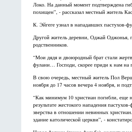
Локо. На данный момент подтверждена гиб
похищен”, - рассказал местный житель Кас
К. Эйгеге узнал в нападавших пастухов-фу
Другой житель деревни, Оджай Оджонья, по
родственников.
“Мои дядя и двоюродный брат стали жертв
фулани… Господи, скорее приди к нам на п
В свою очередь, местный житель Пол Верш
ноября до 17 часов вечера 4 ноября, и под
“Как минимум 10 христиан погибли, еще н
результате жестокого нападения пастухов
зверства в отношении невинных христиан.
здание католической церкви”, - констатиро