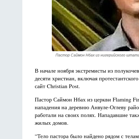
Пастор Саймон Нбах из нигерийского штата 
В начале ноября экстремисты из полукоче
десяти христиан, включая протестантского
сайт Christian Post.
Пастор Саймон Нбах из церкви Flaming Fir
нападения на деревню Анвуле-Оглеву рай
работали на своих полях. Нападавшие так
жилых домов.
“Тело пастора было найдено рядом с тела