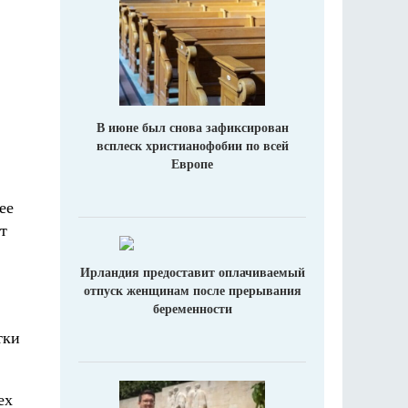
В июне был снова зафиксирован
всплеск христианофобии по всей
Европе
ее
т
Ирландия предоставит оплачиваемый
отпуск женщинам после прерывания
беременности
тки
ех