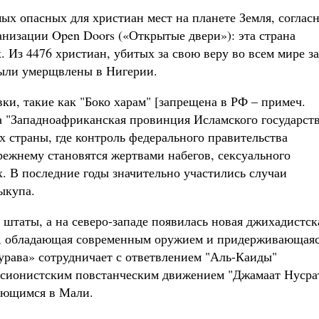
мых опасных для христиан мест на планете Земля, соглас
анизации Open Doors («Открытые двери»): эта страна
. Из 4476 христиан, убитых за свою веру во всем мире за
были умерщвлены в Нигерии.
и, такие как "Боко харам" [запрещена в РФ – примеч.
ка "Западноафриканская провинция Исламского государст
х страны, где контроль федерального правительства
режнему становятся жертвами набегов, сексуального
. В последние годы значительно участились случаи
ыкупа.
штаты, а на северо-западе появилась новая джихадистск
", обладающая современным оружием и придерживающая
урава» сотрудничает с ответвлением "Аль-Каиды"
ансионистским повстанческим движением "Джамаат Нусра
ующимся в Мали.