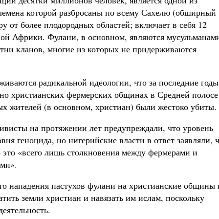
щий десятки миллионов человек, является одной из
лемена которой разбросаны по всему Сахелю (обширный
ру от более плодородных областей; включает в себя 12
ной Африки. Фулани, в основном, являются мусульманам
тни кланов, многие из которых не придерживаются
иваются радикальной идеологии, что за последние годы
нно христианских фермерских общинах в Средней полосе
х жителей (в основном, христиан) были жестоко убиты.
ивисты на протяжении лет предупреждали, что уровень
вня геноцида, но нигерийские власти в ответ заявляли, 
то это «всего лишь столкновения между фермерами и
ами».
то нападения пастухов фулани на христианские общины 
тить земли христиан и навязать им ислам, поскольку
деятельность.