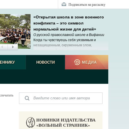
Подписаться на рассылку
«Открытая школа в зоне военного
конфликта – это символ
нормальной жизни для детей»
О русской православной школе в Вифании
Когда ты чувствуешь себя уязвимым и
незащищенным, окруженным злом,
единственный путь, по которому может
прийти помощь, – Господь.
ЕННИКУ
НОВОСТИ
МЕДИА
спечатать
НОВИНКИ ИЗДАТЕЛЬСТВА
«ВОЛЬНЫЙ СТРАННИК»