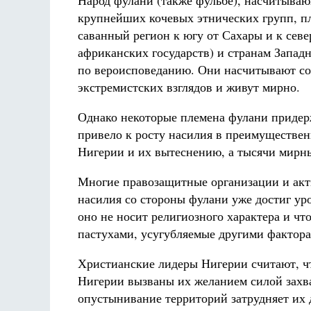
Народ фулани (также фульбе), насчитываю
крупнейших кочевых этнических групп, п
саванный регион к югу от Сахары и к севе
африканских государств) и странам Запад
по вероисповеданию. Они насчитывают со
экстремистских взглядов и живут мирно.
Однако некоторые племена фулани придерж
привело к росту насилия в преимуществе
Нигерии и их вытеснению, а тысячи мирны
Многие правозащитные организации и акт
насилия со стороны фулани уже достиг уро
оно не носит религиозного характера и ч
пастухами, усугубляемые другими фактор
Христианские лидеры Нигерии считают, ч
Нигерии вызваны их желанием силой захва
опустынивание территорий затрудняет их 