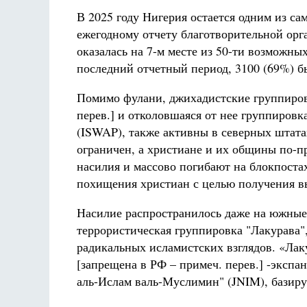
В 2025 году Нигерия остается одним из са
ежегодному отчету благотворительной орг
оказалась на 7-м месте из 50-ти возможных
последний отчетный период, 3100 (69%) 
Помимо фулани, джихадистские группировк
перев.] и отколовшаяся от нее группиров
(ISWAP), также активны в северных штата
ограничен, а христиане и их общины по-п
насилия и массово погибают на блокпостах
похищения христиан с целью получения в
Насилие распространилось даже на южные 
террористическая группировка "Лакурава
радикальных исламистских взглядов. «Лак
[запрещена в РФ – примеч. перев.] -эксп
аль-Ислам валь-Муслимин" (JNIM), базир