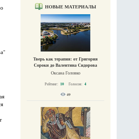
НОВЫЕ МАТЕРИАЛЫ
но
ва"
Тверь как терапия: от Григория
Сороки до Валентина Сидорова
Оксана Головко
Рейтинг:
10
Голосов:
4
49
ая
ся
т