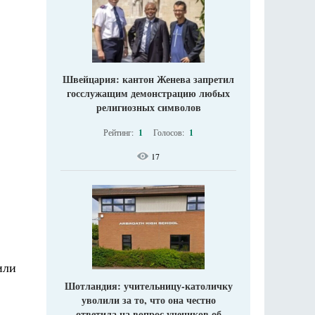
Швейцария: кантон Женева запретил
госслужащим демонстрацию любых
религиозных символов
Рейтинг:
1
Голосов:
1
17
или
Шотландия: учительницу-католичку
уволили за то, что она честно
ответила на вопрос учеников об