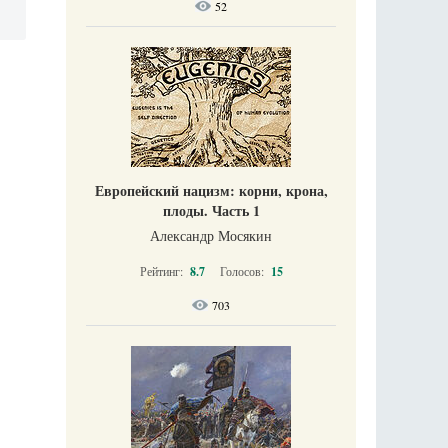
52
Европейский нацизм: корни, крона,
плоды. Часть 1
Александр Мосякин
Рейтинг:
8.7
Голосов:
15
703