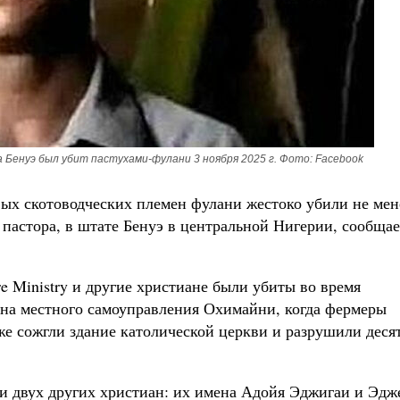
Бенуэ был убит пастухами-фулани 3 ноября 2025 г. Фото: Facebook
вых скотоводческих племен фулани жестоко убили не мен
 пастора, в штате Бенуэ в центральной Нигерии, сообщае
e Ministry и другие христиане были убиты во время
она местного самоуправления Охимайни, когда фермеры
же сожгли здание католической церкви и разрушили деся
ми двух других христиан: их имена Адойя Эджигаи и Эдж