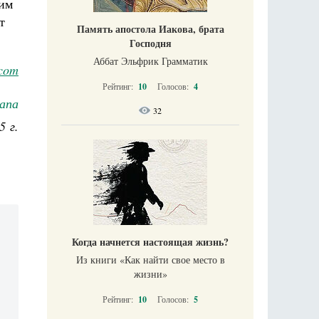
шим
т
Память апостола Иакова, брата
Господня
Аббат Эльфрик Грамматик
.com
Рейтинг:
10
Голосов:
4
апа
32
5 г.
Когда начнется настоящая жизнь?
Из книги «Как найти свое место в
жизни​»
Рейтинг:
10
Голосов:
5