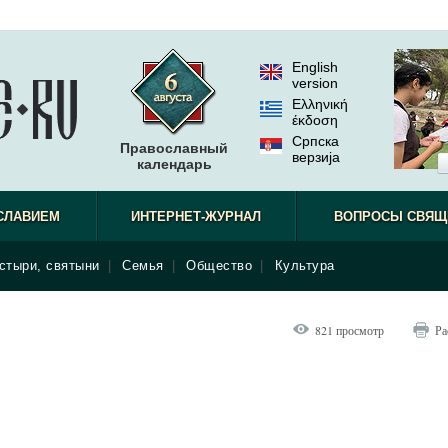
English
version
Ελληνική
έκδοση
Српска
Православный
верзиjа
календарь
СЛАВИЕМ
ИНТЕРНЕТ-ЖУРНАЛ
ВОПРОСЫ СВЯЩ
стыри, святыни
|
Семья
|
Общество
|
Культура
821 просмотр
Ра