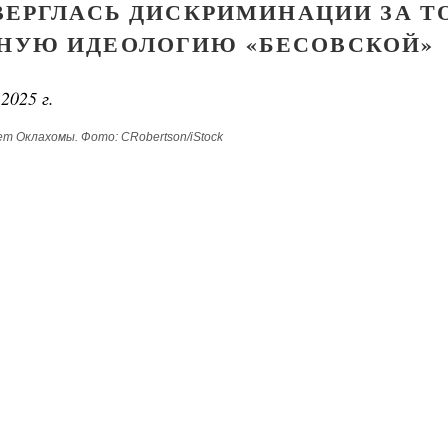
ВЕРГЛАСЬ ДИСКРИМИНАЦИИ ЗА ТО
РНУЮ ИДЕОЛОГИЮ «БЕСОВСКОЙ»
Чего ждет от нас Бог. 10 заповедей
Святитель Николай Сербс
ученик Георгий Победоносец. Научись у
2025 г.
святого
Роман Котов