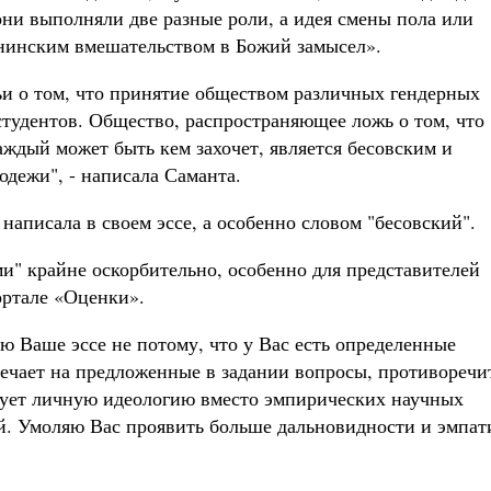
они выполняли две разные роли, а идея смены пола или
танинским вмешательством в Божий замысел».
тьи о том, что принятие обществом различных гендерных
тудентов. Общество, распространяющее ложь о том, что
аждый может быть кем захочет, является бесовским и
одежи", - написала Саманта.
написала в своем эссе, а особенно словом "бесовский".
и" крайне оскорбительно, особенно для представителей
ортале «Оценки».
ю Ваше эссе не потому, что у Вас есть определенные
твечает на предложенные в задании вопросы, противоречи
ьзует личную идеологию вместо эмпирических научных
й. Умоляю Вас проявить больше дальновидности и эмпат