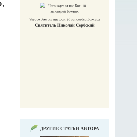
,
 Божиих
кий
Печорские и
Галин
Е
Православный мальчик
Екатерина Баканова
ДРУГИЕ СТАТЬИ АВТОРА