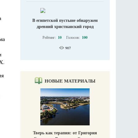
а
В египетской пустыне обнаружен
древний христианский город
Рейтинг:
10
Голосов:
100
ма
907
и
X.
ия
НОВЫЕ МАТЕРИАЛЫ
и
Тверь как терапия: от Григория