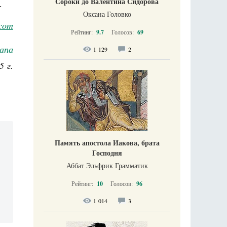
Сороки до Валентина Сидорова
.
Оксана Головко
com
Рейтинг:
9.7
Голосов:
69
апа
1 129
2
5 г.
Память апостола Иакова, брата
Господня
Аббат Эльфрик Грамматик
Рейтинг:
10
Голосов:
96
1 014
3