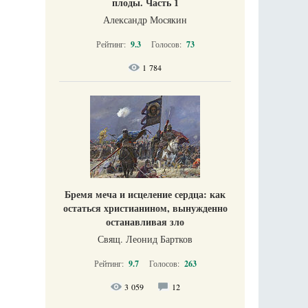
плоды. Часть 1
Александр Мосякин
Рейтинг:
9.3
Голосов:
73
1 784
Бремя меча и исцеление сердца: как
остаться христианином, вынужденно
останавливая зло
Свящ. Леонид Бартков
Рейтинг:
9.7
Голосов:
263
3 059
12