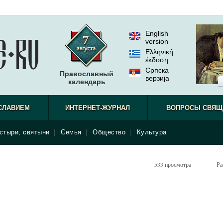
English
version
Ελληνική
έκδοση
Српска
Православный
верзиjа
календарь
СЛАВИЕМ
ИНТЕРНЕТ-ЖУРНАЛ
ВОПРОСЫ СВЯЩ
стыри, святыни
|
Семья
|
Общество
|
Культура
533 просмотра
Ра