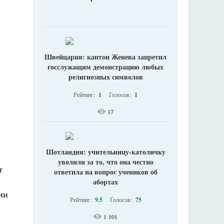
Швейцария: кантон Женева запретил
госслужащим демонстрацию любых
религиозных символов
Рейтинг:
1
Голосов:
1
17
Шотландия: учительницу-католичку
уволили за то, что она честно
т
ответила на вопрос учеников об
абортах
ии
Рейтинг:
9.5
Голосов:
75
1 101