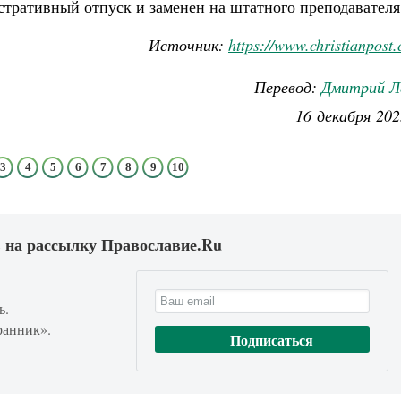
стративный отпуск и заменен на штатного преподавателя
Источник:
https
://
www
.
christianpost
.
Перевод:
Дмитрий Л
16 декабря 202
3
4
5
6
7
8
9
10
 на рассылку Православие.Ru
ь.
ранник».