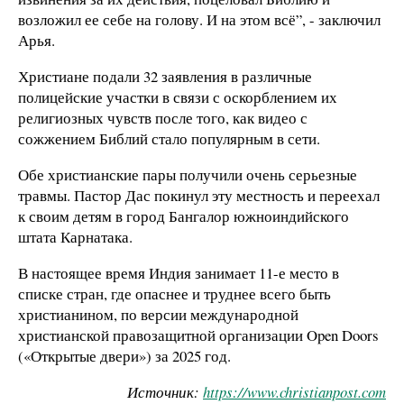
возложил ее себе на голову. И на этом всё”, - заключил
Арья.
Христиане подали 32 заявления в различные
полицейские участки в связи с оскорблением их
религиозных чувств после того, как видео с
сожжением Библий стало популярным в сети.
Обе христианские пары получили очень серьезные
травмы. Пастор Дас покинул эту местность и переехал
к своим детям в город Бангалор южноиндийского
штата Карнатака.
В настоящее время Индия занимает 11-е место в
списке стран, где опаснее и труднее всего быть
христианином, по версии международной
христианской правозащитной организации Open Doors
(«Открытые двери») за 2025 год.
Источник:
https
://
www
.
christianpost
.
com