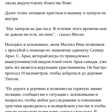
хвалы индуистскому божеству Раме.
Далее толпа затащила христиан в машину и заперла их
внутри.
“Нас заперли на два часа. В течение этого времени нам
не давали ни есть, ни пить”, - сказал Масих.
Находясь в заложниках, жена Масиха Рина позвонила
с просьбой о помощи их знакомому адвокату Сатишу
Арье. С. Арья, который когда-то принадлежал
вышеупомянутой индуистской секте Арья самадж, уже
пять лет является верующим христианином. Он быстро
проехал 10 километров, чтобы добраться до деревни
Титоли.
“По дороге в деревню я позвонил на горячую линию
полиции, сообщил им о ситуации с заложниками и
попросил, чтобы любое расследование в отношении
христиан проводилось в полицейском участке и чтобы
они не позволили толпе взять закон в свои руки. В