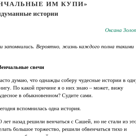
ЕНЧАЛЬНЫЕ ИМ КУПИ»
думанные истории
Оксана Золо
 и запомнились. Вероятно, жизнь каждого полна такими
Венчальные свечи
Великомученик Георгий Победоносец. Н
святого
асто думаю, что однажды соберу чудесные истории в одн
Роман Котов
нигу. По какой причине я о них знаю – может, вижу
Как найти своё место в жизни
Кирилл Мурышев
удесное в обыкновенном? Судите сами.
егодня вспомнилась одна история.
0 лет назад решили венчаться с Сашей, но не стали из эт
елать большое торжество, решили обвенчаться тихо и