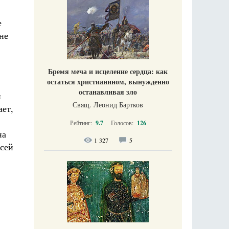
е
не
Бремя меча и исцеление сердца: как
остаться христианином, вынужденно
останавливая зло
и
Свящ. Леонид Бартков
ает,
Рейтинг:
9.7
Голосов:
126
на
1 327
5
всей