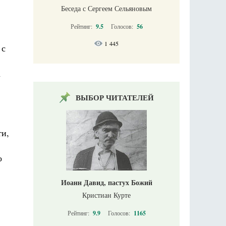
Беседа с Сергеем Сельяновым
Рейтинг:
9.5
Голосов:
56
1 445
 с
а
ВЫБОР ЧИТАТЕЛЕЙ
ти,
о
Иоанн Давид, пастух Божий
Кристиан Курте
Рейтинг:
9.9
Голосов:
1165