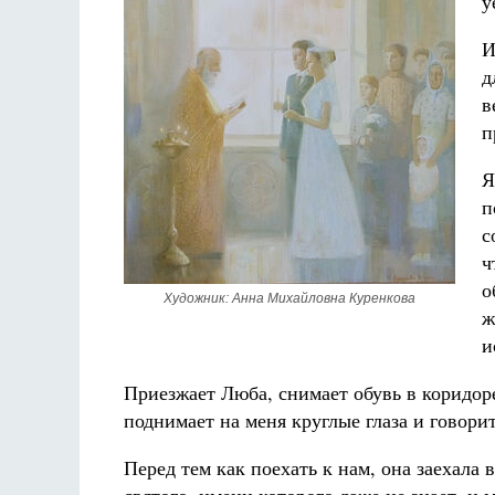
у
И
д
в
п
Я
п
с
ч
о
Художник: Анна Михайловна Куренкова
ж
и
Приезжает Люба, снимает обувь в коридоре
поднимает на меня круглые глаза и говорит
Перед тем как поехать к нам, она заехала