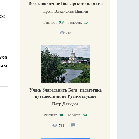
Восстановление Болгарского царства
Прот. Владислав Цыпин
ем
Рейтинг:
9.9
Голосов:
13
218
ько
нам
Учась благодарить Бога: педагогика
путешествий по Руси-матушке
Петр Давыдов
Рейтинг:
10
Голосов:
94
741
1