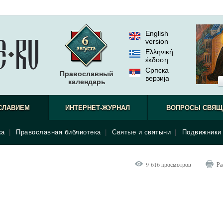
English
version
Ελληνική
έκδοση
Српска
Православный
верзиjа
календарь
СЛАВИЕМ
ИНТЕРНЕТ-ЖУРНАЛ
ВОПРОСЫ СВЯЩ
ка
|
Православная библиотека
|
Святые и святыни
|
Подвижники 
9 616 просмотров
Ра