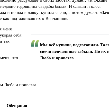
мысленно рассуждает о своих заботах, думает: «К Оксане
х недавно годовщина свадьбы была». И слышит голос:
ла и пошла в лавку, купила свечи, а потом думает: «Зач
де как подталкиваю их к Венчанию».
я меня
укоряя себя
и так
Мы всё купили, подготовили. Тол
свечи венчальные забыли. Но их 
 меня, что
Люба и привезла
ам Люба и привезла.
Обещания