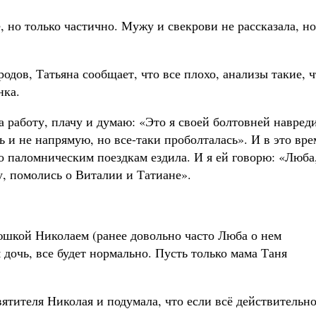
 но только частично. Мужу и свекрови не рассказала, но
родов, Татьяна сообщает, что все плохо, анализы такие, ч
нка.
на работу, плачу и думаю: «Это я своей болтовней навред
ь и не напрямую, но все-таки проболталась». И в это вре
по паломническим поездкам ездила. И я ей говорю: «Люба
у, помолись о Виталии и Татиане».
тюшкой Николаем (ранее довольно часто Люба о нем
я дочь, все будет нормально. Пусть только мама Таня
ятителя Николая и подумала, что если всё действительн