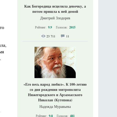
Как Богородица исцелила девочку, а
потом пришла к ней домой
Дмитрий Злодорев
то
Рейтинг:
9.9
Голосов:
2015
23 711
11
ила,
мя
,
«Его весь народ любил». К 100-летию
со дня рождения митрополита
Нижегородского и Арзамасского
Николая (Кутепова)
Надежда Муравьева
о
Рейтинг:
9.8
Голосов:
481