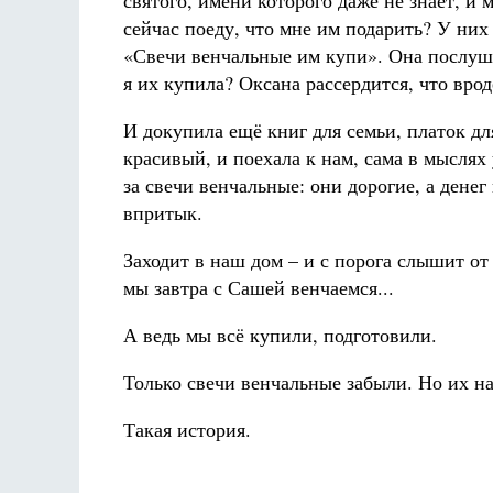
святого, имени которого даже не знает, и 
сейчас поеду, что мне им подарить? У ни
«Свечи венчальные им купи». Она послуша
я их купила? Оксана рассердится, что вро
И докупила ещё книг для семьи, платок дл
красивый, и поехала к нам, сама в мыслях 
за свечи венчальные: они дорогие, а денег 
впритык.
Заходит в наш дом – и с порога слышит от
мы завтра с Сашей венчаемся...
А ведь мы всё купили, подготовили.
Только свечи венчальные забыли. Но их н
Такая история.