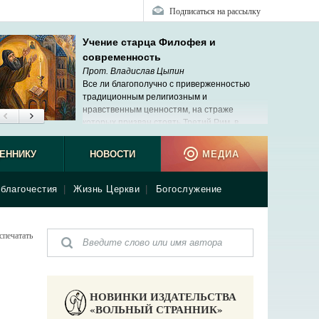
Подписаться на рассылку
Учение старца Филофея и
современность
Прот. Владислав Цыпин
Все ли благополучно с приверженностью
традиционным религиозным и
нравственным ценностям, на страже
которых призван стоять Третий Рим, в
современной России?
ЕННИКУ
НОВОСТИ
МЕДИА
благочестия
|
Жизнь Церкви
|
Богослужение
спечатать
НОВИНКИ ИЗДАТЕЛЬСТВА
«ВОЛЬНЫЙ СТРАННИК»