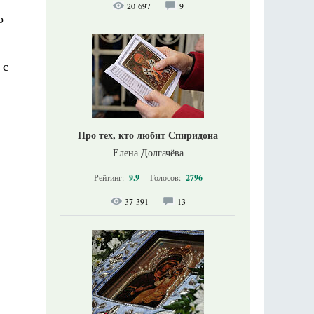
20 697
9
о
 с
Про тех, кто любит Спиридона
Елена Долгачёва
Рейтинг:
9.9
Голосов:
2796
37 391
13