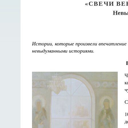
«СВЕЧИ В
Невы
Истории, которые произвели впечатление
невыдуманными историями.
Ч
к
ч
С
1
д