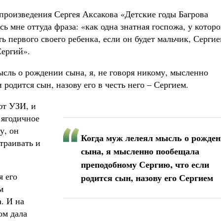
 произведения Сергея Аксакова «Детские годы Багрова
 мне оттуда фраза: «как одна знатная госпожа, у котор
ь первого своего ребенка, если он будет мальчик, Сергие
Сергий».
ысль о рождении сына, я, не говоря никому, мысленно
родится сын, назову его в честь него – Сергием.
ют УЗИ, и
 ягодичное
у, он
Когда муж лелеял мысль о рожде
страивать и
сына, я мысленно пообещала
преподобному Сергию, что если
я его
родится сын, назову его Сергием
м
. И на
ом дала