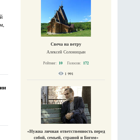
ой
м,
Свеча на ветру
Алексей Солоницын
Рейтинг:
10
Голосов:
172
1 991
нии
«Нужна личная ответственность перед
собой, семьей, страной и Богом»