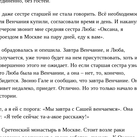
единенно, без гостей.
 даже сестре старшей не стала говорить. Всё необходимо
ля Венчания купили, согласовали время и день. И накану
ечером звонит мне средняя сестра Люба: «Оксана, я
роездом в Москве на пару дней, еду к вам».
 обрадовалась и опешила. Завтра Венчание, и Люба,
олучается, уже точно будет на нем присутствовать, хоть 
овершенно этого не ожидает. Но если старшая сестра узн
то Люба была на Венчании, а она – нет, то, конечно,
бидится. Звоню Гале и сообщаю, что завтра Венчание. О
ивет недалеко, приедет. Отлично. Но это только начало 
стории.
, а я ей с порога: «Мы завтра с Сашей венчаемся». Она
: «Я тебе сейчас та-а-акое расскажу!»
 в Сретенский монастырь в Москве. Стоит возле раки