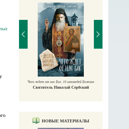
тых
П
Е
аучись у
у
Чего ждет от нас Бог. 10 заповедей Божиих
Святитель Николай Сербский
ого
НОВЫЕ МАТЕРИАЛЫ