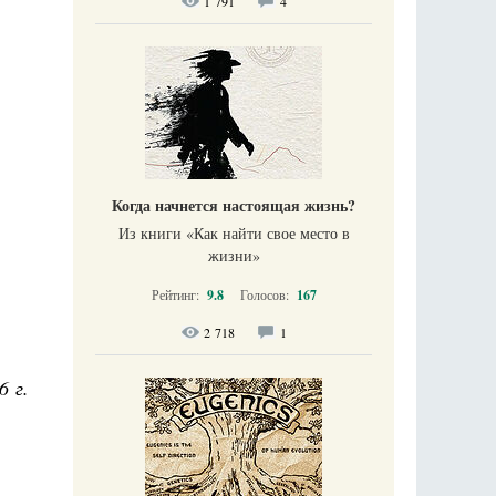
1 791
4
Когда начнется настоящая жизнь?
Из книги «Как найти свое место в
жизни​»
Рейтинг:
9.8
Голосов:
167
2 718
1
6 г.