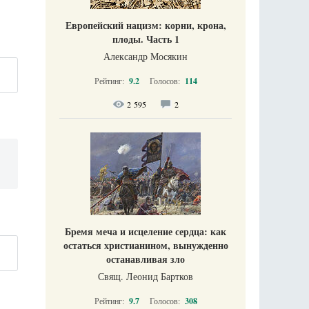
Европейский нацизм: корни, крона,
плоды. Часть 1
Александр Мосякин
Рейтинг:
9.2
Голосов:
114
2 595
2
Бремя меча и исцеление сердца: как
остаться христианином, вынужденно
останавливая зло
Свящ. Леонид Бартков
Рейтинг:
9.7
Голосов:
308