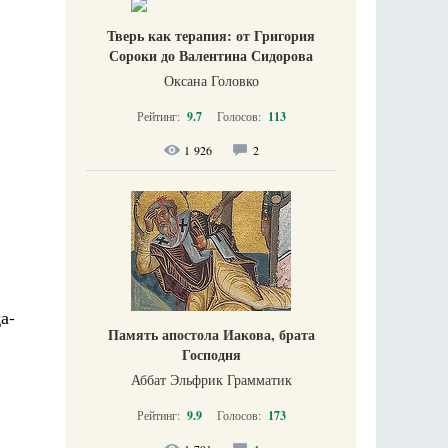
Тверь как терапия: от Григория
Сороки до Валентина Сидорова
Оксана Головко
Рейтинг:
9.7
Голосов:
113
1 926
2
а-
Память апостола Иакова, брата
Господня
Аббат Эльфрик Грамматик
Рейтинг:
9.9
Голосов:
173