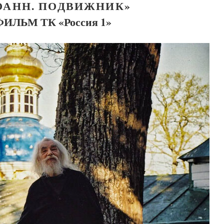
ОАНН. ПОДВИЖНИК»
ФИЛЬМ ТК «Россия 1»
Как найти своё место в жизни
Кирилл Мурышев
Великомученик Георгий Победоносец. Н
святого
Роман Котов