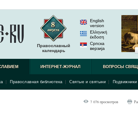
English
version
Ελληνική
έκδοση
Српска
Православный
верзиjа
календарь
СЛАВИЕМ
ИНТЕРНЕТ-ЖУРНАЛ
ВОПРОСЫ СВЯЩ
ка
|
Православная библиотека
|
Святые и святыни
|
Подвижники 
7 076 просмотров
Ра