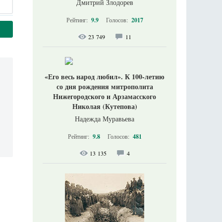
Дмитрий Злодорев
Рейтинг:
9.9
Голосов:
2017
23 749
11
«Его весь народ любил». К 100-летию
со дня рождения митрополита
Нижегородского и Арзамасского
Николая (Кутепова)
Надежда Муравьева
Рейтинг:
9.8
Голосов:
481
13 135
4