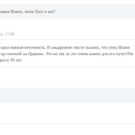
юшка Иоанн, моли Бога о нас!
6, 17:00
 одна важная неточность. В закадровом тексте сказано, что отец Иоанн
гар гонений на Церковь. Это не так (и это очень важно для его пути)!Он
асте 56 лет.