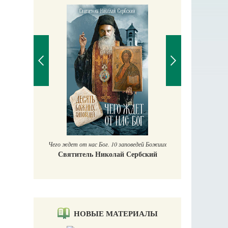
аучись у
П
Е
Чего ждет от нас Бог. 10 заповедей Божиих
Святитель Николай Сербский
НОВЫЕ МАТЕРИАЛЫ