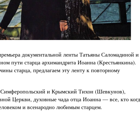
 премьера документальной ленты Татьяны Саломадиной и
ом пути старца архимандрита Иоанна (Крестьянкина).
чины старца, предлагаем эту ленту к повторному
 Симферопольский и Крымский Тихон (Шевкунов),
ной Церкви, духовные чада отца Иоанна — все, кто когд
еловеком и всенародно любимым старцем.