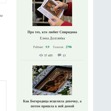
ны
Про тех, кто любит Спиридона
Елена Долгачёва
Рейтинг:
9.9
Голосов:
2798
37 455
13
Как Богородица исцелила девочку, а
потом пришла к ней домой