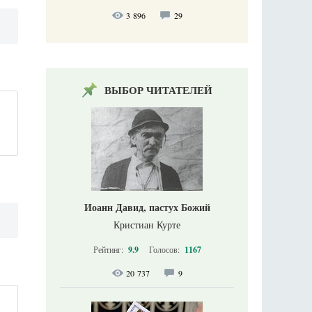
3 896
29
ВЫБОР ЧИТАТЕЛЕЙ
Иоанн Давид, пастух Божий
Кристиан Курте
Рейтинг:
9.9
Голосов:
1167
20 737
9