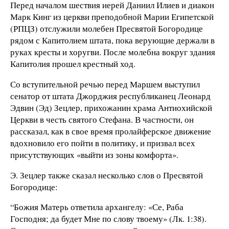
Перед началом шествия иерей Даниил Илиев и диакон
Марк Кинг из церкви преподобной Марии Египетской
(РПЦЗ) отслужили молебен Пресвятой Богородице
рядом с Капитолием штата, пока верующие держали в
руках кресты и хоругви. После молебна вокруг здания
Капитолия прошел крестный ход.
Со вступительной речью перед Маршем выступил
сенатор от штата Джорджия республиканец Леонард
Эдвин (Эд) Зецлер, прихожанин храма Антиохийской
Церкви в честь святого Стефана. В частности, он
рассказал, как в свое время пролайферское движение
вдохновило его пойти в политику, и призвал всех
присутствующих «выйти из зоны комфорта».
Э. Зецлер также сказал несколько слов о Пресвятой
Богородице:
“Божия Матерь ответила архангелу: «Се, Раба
Господня; да будет Мне по слову твоему» (Лк. 1:38).