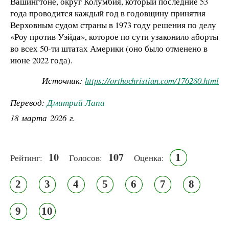
Вашингтоне, округ Колумбия, который последние 53
года проводится каждый год в годовщину принятия
Верховным судом страны в 1973 году решения по делу
«Роу против Уэйда», которое по сути узаконило аборты
во всех 50-ти штатах Америки (оно было отменено в
июне 2022 года).
Источник:
https://orthochristian.com/176280.html
Перевод:
Дмитрий Лапа
18 марта 2026 г.
10
107
1
Рейтинг:
Голосов:
Оценка:
2
3
4
5
6
7
8
9
10