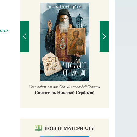
кина
Православный мальчик
Екатерина Баканова
10 заповедей Божиих
лай Сербский
НОВЫЕ МАТЕРИАЛЫ