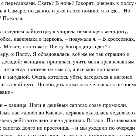
с пересадками. Ехать? В ночь? Говорят, очередь к поясу 
ь в Самаре, но давно, и уже плохо помню, что где... Но –
? Поехала.
в соседнем райцентре, я увидела немолодую женщину,
ка, наверняка в церковь, – подумала я. – В кроссовках,
ть. Может, она тоже к Поясу Богородицы едет?»
ару, к Поясу. Я обрадовалась: всё же не так страшно и
ь досадой: женщина принялась учить меня православным
 не всегда понимая их смысл, а все мои поправки
 и занудной. Очень хотелось уйти, затеряться в вагонах
ить свой путь. Но обидеть пожилого человека я не посм
авки».
и – кашица. Ноги в дешёвых сапогах сразу промокли.
Язык нас «довёл до Киева», церковь оказалась недалеко о
ередь действительно очень длинная. Встали. Познакомил
 сапогах долго не простоишь – и мы уходили по очереди
елаешь вид, что смотришь на товары, выбираешь, а сама 