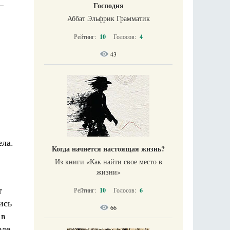
–
Господня
Аббат Эльфрик Грамматик
Рейтинг:
10
Голосов:
4
43
ела.
Когда начнется настоящая жизнь?
Из книги «Как найти свое место в
жизни​»
т
Рейтинг:
10
Голосов:
6
ись
66
 в
еле