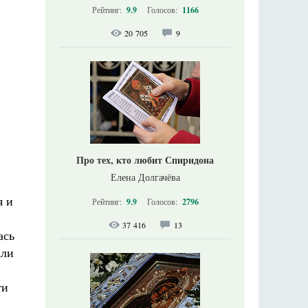
Рейтинг:
9.9
Голосов:
1166
20 705
9
Про тех, кто любит Спиридона
Елена Долгачёва
.
я и
Рейтинг:
9.9
Голосов:
2796
37 416
13
ась
али
ти