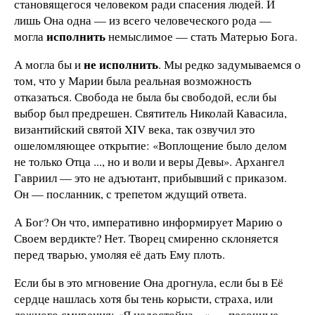
становящегося человеком ради спасения людей. И
лишь Она одна — из всего человеческого рода —
исполнить
могла
немыслимое — стать Матерью Бога.
не исполнить
А могла бы и
. Мы редко задумываемся о
том, что у Марии была реальная возможность
отказаться. Свобода не была бы свободой, если бы
выбор был предрешен. Святитель Николай Кавасила,
византийский святой XIV века, так озвучил это
ошеломляющее открытие: «Воплощение было делом
не только Отца ..., но и воли и веры Девы». Архангел
Гавриил — это не адъютант, прибывший с приказом.
Он — посланник, с трепетом ждущий ответа.
А Бог? Он что, императивно информирует Марию о
Своем вердикте? Нет. Творец смиренно склоняется
перед тварью, умоляя её дать Ему плоть.
Если бы в это мгновение Она дрогнула, если бы в Её
сердце нашлась хотя бы тень корысти, страха, или
ложного смирения: «Я недостойна…» — песочные