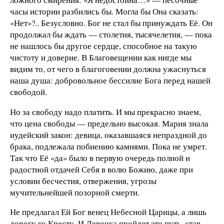
часы истории разбились бы. Могла бы Она сказать:
«Нет»?.. Безусловно. Бог не стал бы принуждать Её. Он
продолжал бы ждать — столетия, тысячелетия, — пока
не нашлось бы другое сердце, способное на такую
чистоту и доверие. В Благовещении как нигде мы
видим то, от чего в благоговении должна ужаснуться
наша душа: добровольное бессилие Бога перед нашей
свободой.
Но за свободу надо платить. И мы прекрасно знаем,
что цена свободы — предельно высокая. Мария знала
иудейский закон: девица, оказавшаяся непраздной до
брака, подлежала побиению камнями. Пока не умрет.
Так что Её «да» было в первую очередь полной и
радостной отдачей Себя в волю Божию, даже при
условии бесчестия, отвержения, угрозы
мучительнейшей позорной смерти.
Не предлагал Ей Бог венец Небесной Царицы, а лишь
дорогу ко Кресту. И Девочка пройдет это путь, став