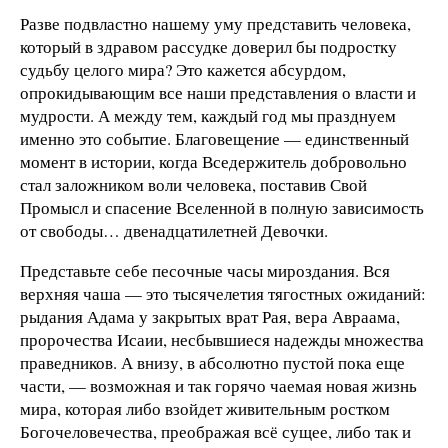
Разве подвластно нашему уму представить человека,
который в здравом рассудке доверил бы подростку
судьбу целого мира? Это кажется абсурдом,
опрокидывающим все наши представления о власти и
мудрости. А между тем, каждый год мы празднуем
именно это событие. Благовещение — единственный
момент в истории, когда Вседержитель добровольно
стал заложником воли человека, поставив Свой
Промысл и спасение Вселенной в полную зависимость
от свободы… двенадцатилетней Девочки.
Представьте себе песочные часы мироздания. Вся
верхняя чаша — это тысячелетия тягостных ожиданий:
рыдания Адама у закрытых врат Рая, вера Авраама,
пророчества Исаии, несбывшиеся надежды множества
праведников. А внизу, в абсолютно пустой пока еще
части, — возможная и так горячо чаемая новая жизнь
мира, которая либо взойдет живительным ростком
Богочеловечества, преображая всё сущее, либо так и