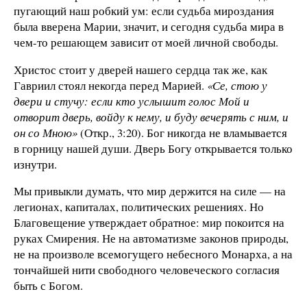
пугающий наш робкий ум: если судьба мироздания
была вверена Марии, значит, и сегодня судьба мира в
чем-то решающем зависит от моей личной свободы.
Христос стоит у дверей нашего сердца так же, как
Гавриил стоял некогда перед Марией.
«Се, стою у
двери и стучу: если кто услышит голос Мой и
отворит дверь, войду к нему, и буду вечерять с ним, и
он со Мною»
(Откр., 3:20). Бог никогда не вламывается
в горницу нашей души. Дверь Богу открывается только
изнутри.
Мы привыкли думать, что мир держится на силе — на
легионах, капиталах, политических решениях. Но
Благовещение утверждает обратное: мир покоится на
руках Смирения. Не на автоматизме законов природы,
не на произволе всемогущего небесного Монарха, а на
тончайшей нити свободного человеческого согласия
быть с Богом.