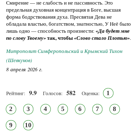
Смирение — не слабость и не пассивность. Это
предельная духовная концентрация в Боге, высшая
форма бодрствования духа. Пресвятая Дева не
обладала властью, богатством, знатностью, У Неё было
лишь одно — способность произнести:
«Да будет мне
так, чтобы
по слову Твоему»
«Слово стало Плотью»
.
Митрополит Симферопольский и Крымский Тихон
(Шевкунов)
8 апреля 2026 г.
9.9
582
1
Рейтинг:
Голосов:
Оценка:
2
3
4
5
6
7
8
9
10