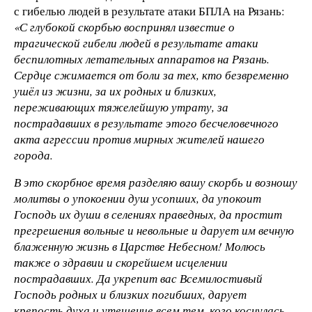
с гибелью людей в результате атаки БПЛА на Рязань:
«С глубокой скорбью воспринял известие о
трагической гибели людей в результате атаки
беспилотных летательных аппаратов на Рязань.
Сердце сжимается от боли за тех, кто безвременно
ушёл из жизни, за их родных и близких,
переживающих тяжелейшую утрату, за
пострадавших в результате этого бесчеловечного
акта агрессии против мирных жителей нашего
города.
В это скорбное время разделяю вашу скорбь и возношу
молитвы о упокоении душ усопших, да упокоит
Господь их души в селениях праведных, да простит
прегрешения вольные и невольные и дарует им вечную
блаженную жизнь в Царстве Небесном! Молюсь
также о здравии и скорейшем исцелении
пострадавших. Да укрепит вас Всемилостивый
Господь родных и близких погибших, дарует
крепость духа и утешение всем тем, кого коснулась