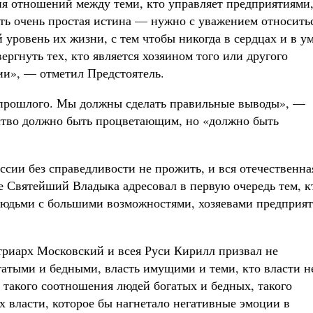
я отношений между теми, кто управляет предприятиями,
ть очень простая истина — нужно с уважением относить
 уровень их жизни, с тем чтобы никогда в сердцах и в у
вергнуть тех, кто является хозяином того или другого
ии», — отметил Предстоятель.
прошлого. Мы должны сделать правильные выводы», —
ество должно быть процветающим, но «должно быть
ссии без справедливости не прожить, и вся отечественна
е Святейший Владыка адресовал в первую очередь тем, к
 людьми с большими возможностями, хозяевами предприя
триарх Московский и всея Руси Кирилл призвал не
гатыми и бедными, власть имущими и теми, кто власти н
ь такого соотношения людей богатых и бедных, такого
 власти, которое бы нагнетало негативные эмоции в