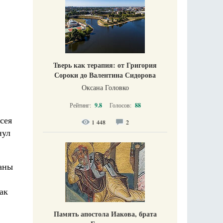
Тверь как терапия: от Григория
Сороки до Валентина Сидорова
Оксана Головко
Рейтинг:
9.8
Голосов:
88
сея
1 448
2
нул
раны
ак
Память апостола Иакова, брата