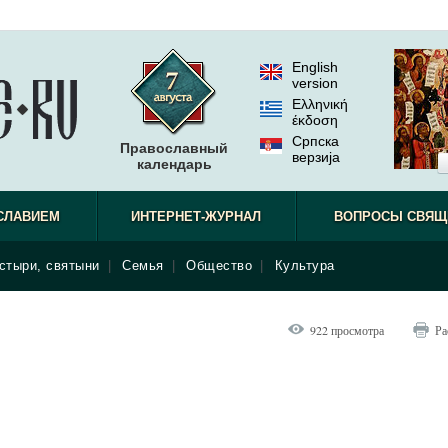
English
version
Ελληνική
έκδοση
Српска
Православный
верзиjа
календарь
СЛАВИЕМ
ИНТЕРНЕТ-ЖУРНАЛ
ВОПРОСЫ СВЯЩ
стыри, святыни
|
Семья
|
Общество
|
Культура
922 просмотра
Ра