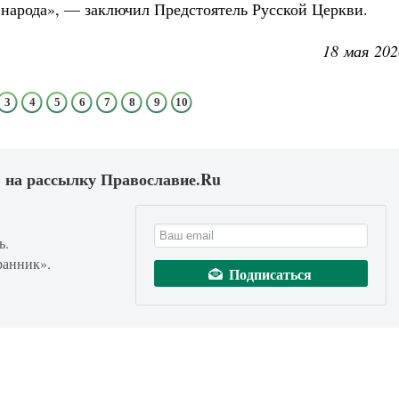
народа», — заключил Предстоятель Русской Церкви.
18 мая 202
3
4
5
6
7
8
9
10
 на рассылку Православие.Ru
ь.
ранник».