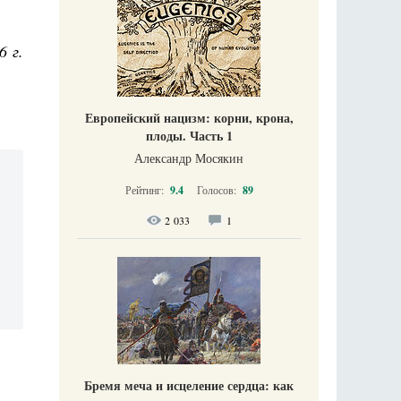
6 г.
Европейский нацизм: корни, крона,
плоды. Часть 1
Александр Мосякин
Рейтинг:
9.4
Голосов:
89
2 033
1
Бремя меча и исцеление сердца: как