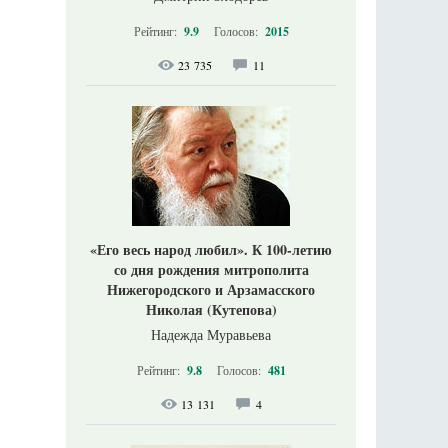
Рейтинг:
9.9
Голосов:
2015
23 735
11
«Его весь народ любил». К 100-летию
со дня рождения митрополита
Нижегородского и Арзамасского
Николая (Кутепова)
Надежда Муравьева
Рейтинг:
9.8
Голосов:
481
13 131
4