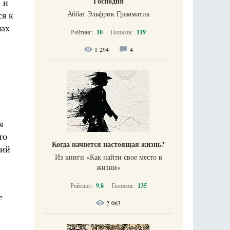
Господня
 и
Аббат Эльфрик Грамматик
ся к
мах
Рейтинг:
10
Голосов:
119
1 294
4
я
то
Когда начнется настоящая жизнь?
тий
Из книги «Как найти свое место в
жизни​»
Рейтинг:
9.8
Голосов:
135
е
2 063