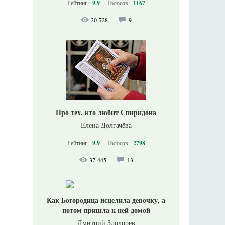
Рейтинг:
9.9
Голосов:
1167
20 728
9
Про тех, кто любит Спиридона
Елена Долгачёва
Рейтинг:
9.9
Голосов:
2798
37 445
13
Как Богородица исцелила девочку, а
потом пришла к ней домой
Дмитрий Злодорев