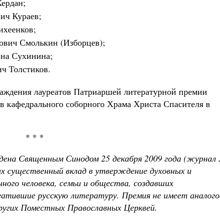
Кердан;
ич Кураев;
ихеенков;
ович Смолькин (Изборцев);
вна Сухинина;
ч Толстиков.
раждения лауреатов Патриаршей литературной премии
ов кафедрального соборного Храма Христа Спасителя в
* * *
ена Священным Синодом 25 декабря 2009 года (журнал
их существенный вклад в утверждение духовных и
ного человека, семьи и общества, создавших
гатившие русскую литературу. Премия не имеет аналого
других Поместных Православных Церквей.