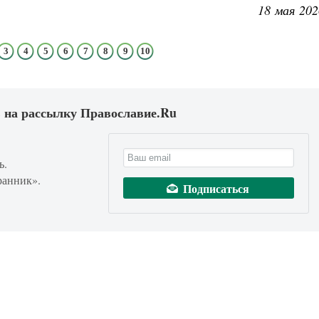
18 мая 202
3
4
5
6
7
8
9
10
 на рассылку Православие.Ru
ь.
ранник».