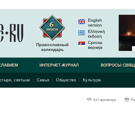
English
version
Ελληνική
έκδοση
Српска
Православный
верзиjа
календарь
СЛАВИЕМ
ИНТЕРНЕТ-ЖУРНАЛ
ВОПРОСЫ СВЯЩ
стыри, святыни
|
Семья
|
Общество
|
Культура
843 просмотра
Ра