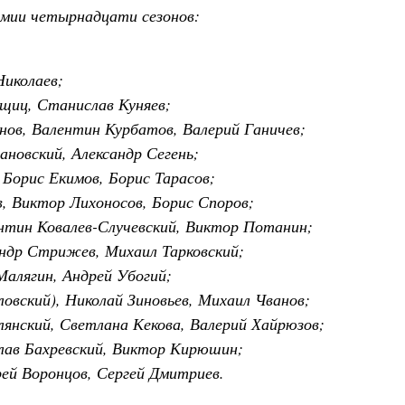
мии четырнадцати сезонов:
Николаев;
ощиц, Станислав Куняев;
нов, Валентин Курбатов, Валерий Ганичев;
ановский, Александр Сегень;
 Борис Екимов, Борис Тарасов;
, Виктор Лихоносов, Борис Споров;
нтин Ковалев-Случевский, Виктор Потанин;
андр Стрижев, Михаил Тарковский;
Малягин, Андрей Убогий;
овский), Николай Зиновьев, Михаил Чванов;
лянский, Светлана Кекова, Валерий Хайрюзов;
слав Бахревский, Виктор Кирюшин;
рей Воронцов, Сергей Дмитриев.