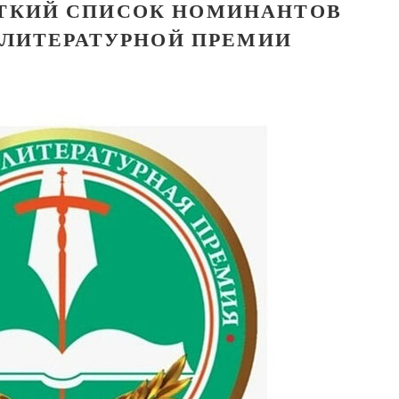
ТКИЙ СПИСОК НОМИНАНТОВ
ЛИТЕРАТУРНОЙ ПРЕМИИ
Великомученик Георгий Победоносец. Н
святого
Роман Котов
Как найти своё место в жизни
Кирилл Мурышев