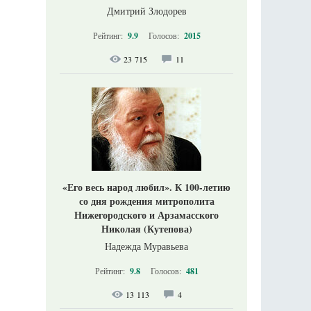
Дмитрий Злодорев
Рейтинг:
9.9
Голосов:
2015
23 715
11
«Его весь народ любил». К 100-летию
со дня рождения митрополита
Нижегородского и Арзамасского
Николая (Кутепова)
Надежда Муравьева
Рейтинг:
9.8
Голосов:
481
13 113
4