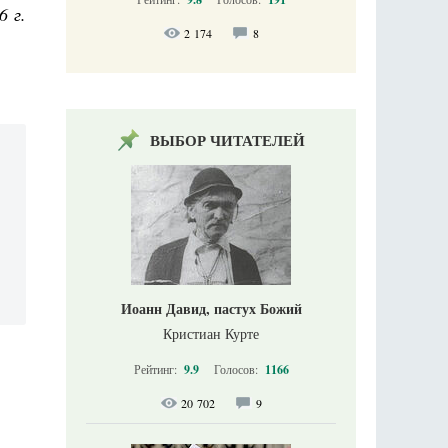
6 г.
2 174
8
ВЫБОР ЧИТАТЕЛЕЙ
Иоанн Давид, пастух Божий
Кристиан Курте
Рейтинг:
9.9
Голосов:
1166
20 702
9