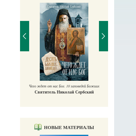
П
Е
аучись у
Чего ждет от нас Бог. 10 заповедей Божиих
Святитель Николай Сербский
НОВЫЕ МАТЕРИАЛЫ