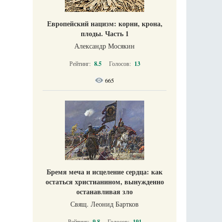
Европейский нацизм: корни, крона,
плоды. Часть 1
Александр Мосякин
Рейтинг:
8.5
Голосов:
13
665
Бремя меча и исцеление сердца: как
остаться христианином, вынужденно
останавливая зло
Свящ. Леонид Бартков
Рейтинг:
9.8
Голосов:
191