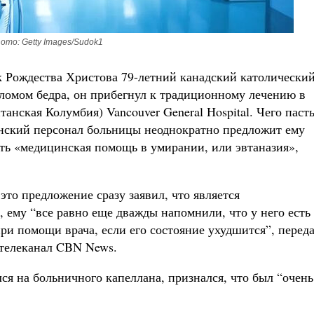
ото: Getty Images/Sudok1
ик Рождества Христова 79-летний канадский католически
ломом бедра, он прибегнул к традиционному лечению в
анская Колумбия) Vancouver General Hospital. Чего паст
цинский персонал больницы неоднократно предложит ему
ть «медицинская помощь в умирании, или эвтаназия»,
 это предложение сразу заявил, что является
 ему “все равно еще дважды напомнили, что у него есть
ри помощи врача, если его состояние ухудшится”, перед
телеканал CBN News.
ся на больничного капеллана, признался, что был “очень