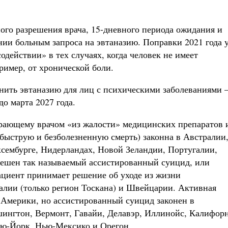
ного разрешения врача, 15-дневного периода ожидания и
нии больным запроса на эвтаназию. Поправки 2021 года 
действии» в тех случаях, когда человек не имеет
пример, от хронической боли.
нить эвтаназию для лиц с психическими заболеваниями 
о марта 2027 года.
ирающему врачом «из жалости» медицинских препаратов 
 быструю и безболезненную смерть) законна в Австралии
сембурге, Нидерландах, Новой Зеландии, Португалии,
зрешен так называемый ассистированный суицид, или
ациент принимает решение об уходе из жизни
талии (только регион Тоскана) и Швейцарии. Активная
х Америки, но ассистированный суицид законен в
шингтон, Вермонт, Гавайи, Делавэр, Иллинойс, Калифор
ью-Йорк, Нью-Мексико и Орегон.