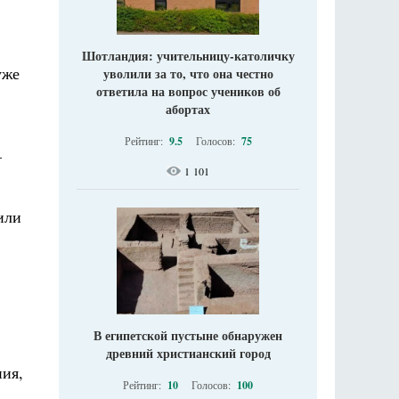
Шотландия: учительницу-католичку
уже
уволили за то, что она честно
ответила на вопрос учеников об
абортах
Рейтинг:
9.5
Голосов:
75
–
1 101
или
,
В египетской пустыне обнаружен
древний христианский город
ния,
Рейтинг:
10
Голосов:
100