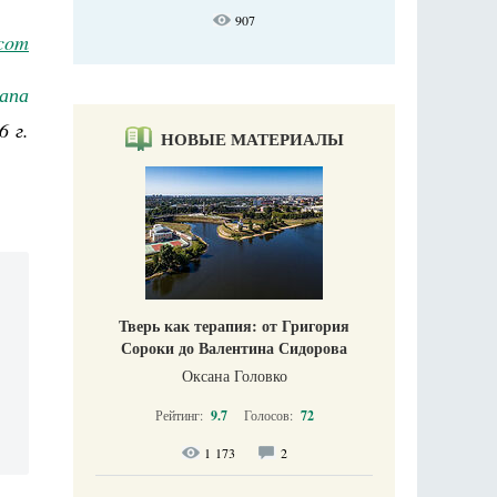
907
.com
апа
6 г.
НОВЫЕ МАТЕРИАЛЫ
Тверь как терапия: от Григория
Сороки до Валентина Сидорова
Оксана Головко
Рейтинг:
9.7
Голосов:
72
1 173
2