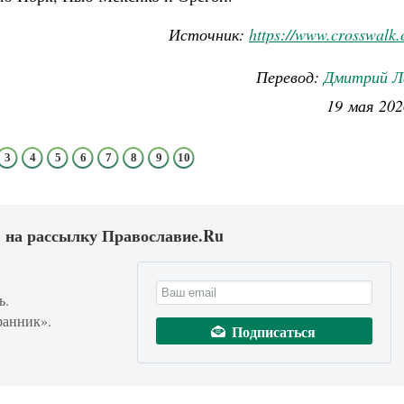
Источник:
https://www.crosswalk
Перевод:
Дмитрий Л
19 мая 202
3
4
5
6
7
8
9
10
 на рассылку Православие.Ru
ь.
ранник».