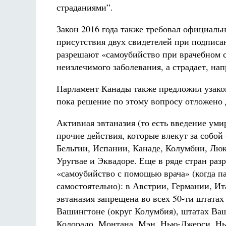
страданиями”.
Закон 2016 года также требовал официаль
присутствия двух свидетелей при подписа
разрешают «самоубийство при врачебном со
неизлечимого заболевания, а страдает, на
Парламент Канады также предложил узако
пока решение по этому вопросу отложено д
Активная эвтаназия (то есть введение ум
прочие действия, которые влекут за собой
Бельгии, Испании, Канаде, Колумбии, Люк
Уругвае и Эквадоре. Еще в ряде стран ра
«самоубийство с помощью врача» (когда п
самостоятельно): в Австрии, Германии, И
эвтаназия запрещена во всех 50-ти штата
Вашингтоне (округ Колумбия), штатах Ва
Колорадо, Монтана, Мэн, Нью-Джерси, Н