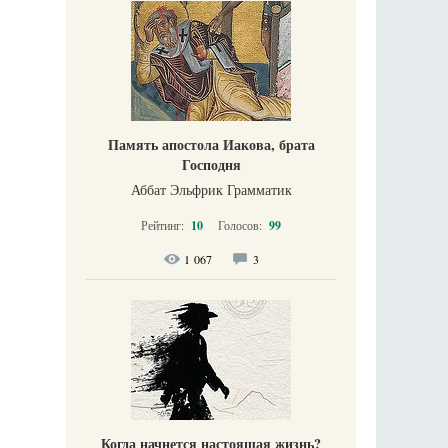
Память апостола Иакова, брата
Господня
Аббат Эльфрик Грамматик
Рейтинг:
10
Голосов:
99
1 067
3
Когда начнется настоящая жизнь?