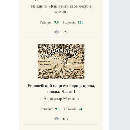
Из книги «Как найти свое место в
жизни​»
Рейтинг:
9.8
Голосов:
121
1 765
Европейский нацизм: корни, крона,
плоды. Часть 1
Александр Мосякин
Рейтинг:
9.3
Голосов:
74
1 837