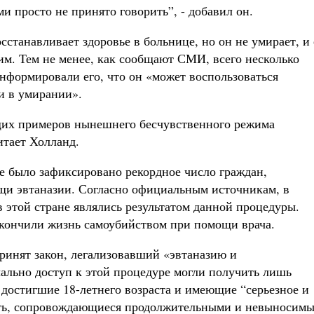
и просто не принято говорить”, - добавил он.
сстанавливает здоровье в больнице, но он не умирает, и 
им. Тем не менее, как сообщают СМИ, всего несколько
информировали его, что он «может воспользоваться
и в умирании».
щих примеров нынешнего бесчувственного режима
итает Холланд.
де было зафиксировано рекордное число граждан,
и эвтаназии. Согласно официальным источникам, в
 этой стране являлись результатом данной процедуры.
окончили жизнь самоубийством при помощи врача.
принят закон, легализовавший «эвтаназию и
ально доступ к этой процедуре могли получить лишь
достигшие 18-летнего возраста и имеющие “серьезное и
сть, сопровождающиеся продолжительными и невыносим