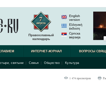
English
version
Ελληνική
έκδοση
Српска
Православный
верзиjа
календарь
СЛАВИЕМ
ИНТЕРНЕТ-ЖУРНАЛ
ВОПРОСЫ СВЯЩ
стыри, святыни
|
Семья
|
Общество
|
Культура
1 474 просмотров
Ра