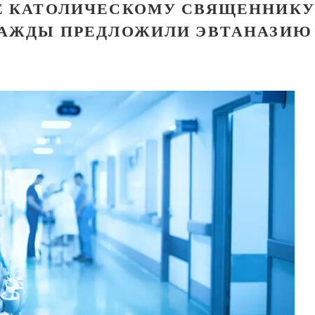
Е КАТОЛИЧЕСКОМУ СВЯЩЕННИКУ
ВАЖДЫ ПРЕДЛОЖИЛИ ЭВТАНАЗИЮ
ученик Георгий Победоносец. Научись у
святого
Роман Котов
Чего ждет от нас Бог. 10 заповедей
Святитель Николай Сербс