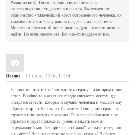
Радонежский). Никто от одиночество не шел в
отшельничество, это дорога в прелесть. Вынужденное
одиночество - тяжелейший крест современного человека, он
тяжелее того, что был у наших предков с их горестями.
Молитва и посильный поиск родных душ... кого-то можно
найти. Но если никого нет, Бог как-то поддержит нас.
11 июня 2026, 11:34
Иоанна_
Непонятно, что это за "внимание к сердцу", о котором пишет
автор. Вообще-то в аскетике сердце считается местом, где
гнездятся страсти, которые и мучают человека и мешают ему
обрести мир и с Богом, и с ближним. Очищение сердца от
страстей начинается с покаяния. По мере освобождения от
страстей и будет приходить "умение видеть себя и
окружающий мир без прикрас и обмана", а иначе откуда оно
возьмётся? Не в результате же волевого усилия? В общем,