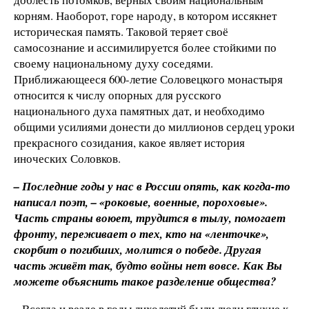
корням. Наоборот, горе народу, в котором иссякнет
историческая память. Таковой теряет своё
самосознание и ассимилируется более стойкими по
своему национальному духу соседями.
Приближающееся 600-летие Соловецкого монастыря
относится к числу опорных для русского
национального духа памятных дат, и необходимо
общими усилиями донести до миллионов сердец уроки
прекрасного созидания, какое являет история
иноческих Соловков.
– Последние годы у нас в России опять, как когда-то
написал поэт, – «роковые, военные, пороховые».
Часть страны воюет, трудится в тылу, помогает
фронту, переживает о тех, кто на «ленточке»,
скорбит о погибших, молится о победе. Другая
часть живёт так, будто войны нет вовсе. Как Вы
можете объяснить такое разделение общества?
– Всегда и везде в годы лихолетий были люди глухие к