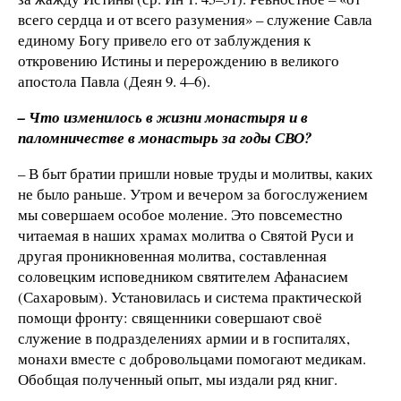
всего сердца и от всего разумения» – служение Савла
единому Богу привело его от заблуждения к
откровению Истины и перерождению в великого
апостола Павла (Деян 9. 4–6).
– Что изменилось в жизни монастыря и в
паломничестве в монастырь за годы СВО?
– В быт братии пришли новые труды и молитвы, каких
не было раньше. Утром и вечером за богослужением
мы совершаем особое моление. Это повсеместно
читаемая в наших храмах молитва о Святой Руси и
другая проникновенная молитва, составленная
соловецким исповедником святителем Афанасием
(Сахаровым). Установилась и система практической
помощи фронту: священники совершают своё
служение в подразделениях армии и в госпиталях,
монахи вместе с добровольцами помогают медикам.
Обобщая полученный опыт, мы издали ряд книг.