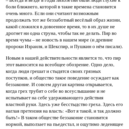
боли ближнего, которой в такие времена становится
очень много. Если они считают возможным
продолжать тот же беззаботный весёлый образ жизни,
какой сложился в довоенное время, то в их душе не
дрогнет ни одна струна, чтобы так не делать. Пир во
время чумы – не новость в нашем мире (и древние
пророки Израиля, и Шекспир, и Пушкин о нём писали).
Новым в нашей действительности является то, что пир
этот выносится на всеобщее обозрение. Одно дело,
когда люди грешат и стыдятся своих грязных
поступков, и общество такое поведение осуждает как
беззаконие. И совсем другая картина открывается,
когда грех трубит о себе во всеуслышание и не
испытывает на себе удерживающего действия
властной руки. Здесь уже бесстыдство греха. Здесь его
наглая претензия на власть: «Вот я такой, и так должно
быть!» В таком обществе беззаконие становится
нормой, выползает на пьедестал, и ощутимо леденящее