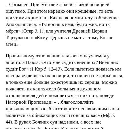
– Согласен. Присутствие людей с такой позицией
ощутимо. При этом нередко они крещёные, то есть
носят имя христиан. Как не вспомнить тут обличение
Апокалипсиса: «Ты носишь имя, будто жив, но ты
мёртв» (Откр 3. 1), или учителя Древней Церкви
Тертуллиана: «Кому Церковь не мать – тому Бог не
Отец».
Правильному отношению к таковым научаемся у
апостола Павла: «Что мне судить внешних? Внешних
судит Бог» (1 Кор 5. 12–13). Если пытаться доказать им
несправедливость их позиции, то ничего не добьёшься,
а только ещё больше ожесточишь их сердца. Можно
пожалеть их как тяжело больных в духовном
отношении людей и помолиться за них по заповеди
Нагорной Проповеди: «…благословляйте
проклинающих вас, благотворите ненавидящим вас и
молитесь за обижающих вас и гонящих вас» (Мф 5.
44). В руках Божиих суд над ними, а всех нас
объемлют судьбы Божии. Кто-то из гонителей