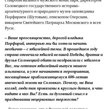
Соловецкого государственного историко-
архитектурного и природного музея-заповедника
Порфирием (Шутовым), епископом Озерским,
викарием Святейшего Патриарха Московского и всея
Руси.
– Ваше преосвященство, дорогой владыка
Порфирий, интервью мы бы хотели начать
необычно – с юбилейной темы. В прошедшем году
страна отмечала юбилей великой Победы, братия и
друзья Соловецкой обители поздравляли с юбилеем
Вас, мы готовим юбилейный выпуск нашего
альманаха, и уже начинаются мероприятия,
посвящённые приближающемуся 600-летию
иноческой жизни на Соловках. Почему, на Ваш
взгляд, люди так привязаны к круглым датам, и что
видите в них Вы? Есть ли духовный смысл в
праздновании нецерковных торжеств?
– Давно замечено, что в России всё делается к