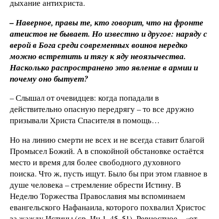
дыхание антихриста.
– Наверное, правы те, кто говорит, что на фронте
атеистов не бывает. Но известно и другое: наряду с
верой в Бога среди современных воинов нередко
можно встретить и тягу к яду неоязычества.
Насколько распространено это явление в армии и
почему оно бытует?
– Слышал от очевидцев: когда попадали в
действительно опасную передрягу – то все дружно
призывали Христа Спасителя в помощь…
Но на линию смерти не всех и не всегда ставит благой
Промысел Божий. А в спокойной обстановке остаётся
место и время для более свободного духовного
поиска. Что ж, пусть ищут. Было бы при этом главное в
душе человека – стремление обрести Истину. В
Неделю Торжества Православия мы вспоминаем
евангельского Нафанаила, которого похвалил Христос
за жажду Истины (ср. Ин 1. 45–51). Ревностное – «от