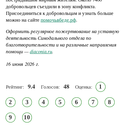
добровольцев съездили в зону конфликта.
Присоединиться к добровольцам и узнать больше
можно на сайте
помочьвбеде.рф
.
Оформить регулярное пожертвование на уставную
деятельность Синодального отдела по
благотворительности и на различные направления
помощи —
diaconia.ru
.
16 июня 2026 г.
9.4
48
1
Рейтинг:
Голосов:
Оценка:
2
3
4
5
6
7
8
9
10