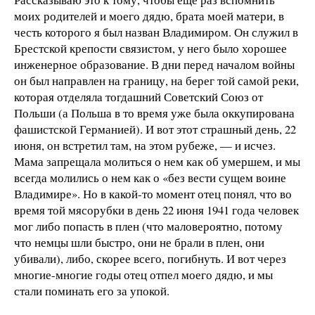
моих родителей и моего дядю, брата моей матери, в
честь которого я был назван Владимиром. Он служил в
Брестской крепости связистом, у него было хорошее
инженерное образование. В дни перед началом войны
он был направлен на границу, на берег той самой реки,
которая отделяла тогдашний Советский Союз от
Польши (а Польша в то время уже была оккупирована
фашистской Германией). И вот этот страшный день, 22
июня, он встретил там, на этом рубеже, — и исчез.
Мама запрещала молиться о нем как об умершем, и мы
всегда молились о нем как о «без вести сущем воине
Владимире». Но в какой-то момент отец понял, что во
время той мясорубки в день 22 июня 1941 года человек
мог либо попасть в плен (что маловероятно, потому
что немцы шли быстро, они не брали в плен, они
убивали), либо, скорее всего, погибнуть. И вот через
многие-многие годы отец отпел моего дядю, и мы
стали поминать его за упокой.