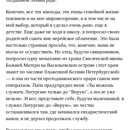
Конечно, все эти эпизоды, эти этапы семейной жизни
повлияли и на мое мировоззрение, и в том числе на
мой выбор, который я сделал очень рано, еще в
детстве. Еще даже не ходя в школу, я попросил своих
родителей сшить мне иерейское облачение. Это была
настолько странная просьба, что, конечно, мама не
могла ее осуществить. Но отец, будучи священником,
попросил одну монахиню из храма Смоленской иконы
Божией Матери на Васильевском острове (этот храм
знают по часовне блаженной Ксении Петербургской)
— и она из части протодиаконского ораря сшила мне
епитрахиль. Папа предупредил меня: «Ты можешь
служить Литургию только до "Верую", а после уже
нельзя». И вот, представьте себе, будучи мальчишкой, я
служил Литургию до «Верую», но честно
останавливался там, где начинался евхаристический
канон, и не дерзал продолжать службу.
Рассказываю это к тому, чтобы еще раз вспомнить