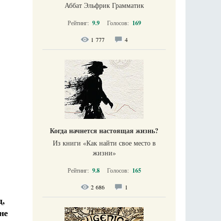
Аббат Эльфрик Грамматик
Рейтинг:
9.9
Голосов:
169
1 777
4
Когда начнется настоящая жизнь?
Из книги «Как найти свое место в
жизни​»
Рейтинг:
9.8
Голосов:
165
2 686
1
д,
не