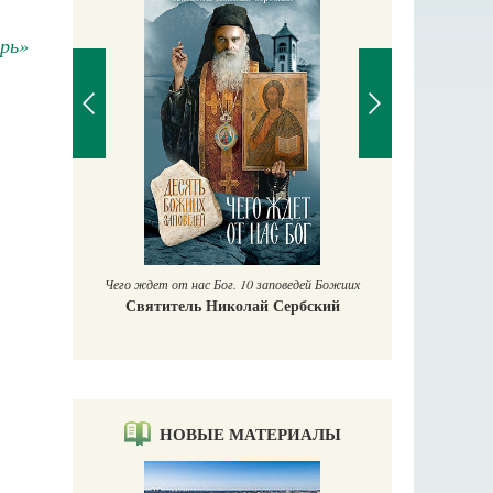
рь»
Православный ма
Екатерина Бак
Чего ждет от нас Бог. 10 заповедей Божиих
Святитель Николай Сербский
НОВЫЕ МАТЕРИАЛЫ