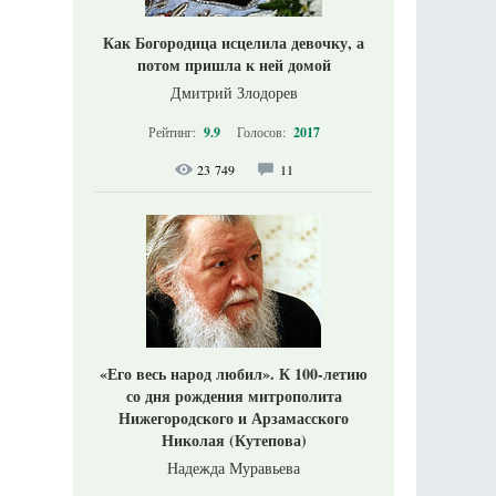
Как Богородица исцелила девочку, а
потом пришла к ней домой
Дмитрий Злодорев
Рейтинг:
9.9
Голосов:
2017
23 749
11
«Его весь народ любил». К 100-летию
со дня рождения митрополита
Нижегородского и Арзамасского
Николая (Кутепова)
Надежда Муравьева