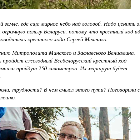
 земле, где еще мирное небо над головой. Надо ценить э
 огромную пользу Беларуси, потому что крестный ход и
ководитель крестного хода Сергей Мелешко.
овению Митрополита Минского и Заславского Вениамина,
вь пройдет ежегодный Всебелорусский крестный ход
омники пройдут 250 километров. Их маршрут будет
.
оли, трудности? В чем смысл этого пути? Поговорили с
елешко.