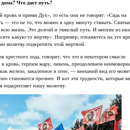
 дома? Что дает путь?
й кровь и прими Дух», то есть они не говорят: «Сядь на
ь — это не то, что можно в одну минуту стяжать. Святы
 всю жизнь. Это долгий и тяжелый путь. И многие из ни
есите какую-то жертву». Например, откажитесь на это вр
вою молитву подкрепить этой жертвой.
 крестного хода, говорит, что это в некотором смысле
 в кровь, терпим жару, ливень, преодолеваем неимоверн
как железо, закаленное в огне, — внешний вид его може
 оно становится прочнее. И вот эти трудности, которые м
ая подкрепляет нашу молитву.