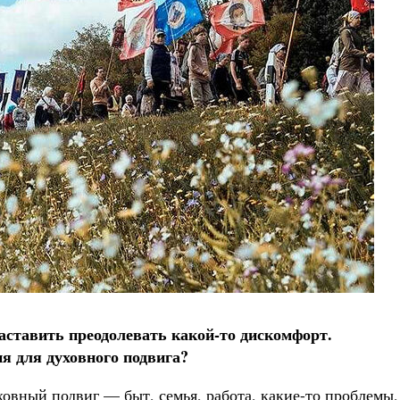
аставить преодолевать какой-то дискомфорт.
ия для духовного подвига?
овный подвиг — быт, семья, работа, какие-то проблемы,