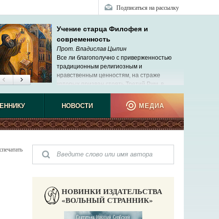
Подписаться на рассылку
Учение старца Филофея и
современность
Прот. Владислав Цыпин
Все ли благополучно с приверженностью
традиционным религиозным и
нравственным ценностям, на страже
которых призван стоять Третий Рим, в
современной России?
ЕННИКУ
НОВОСТИ
МЕДИА
спечатать
НОВИНКИ ИЗДАТЕЛЬСТВА
«ВОЛЬНЫЙ СТРАННИК»