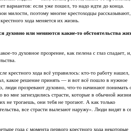
нет вариантов: если уже пошел, то надо идти до конца.
Свои милости, поэтому многие крестоходцы рассказывают,
 крестного хода меняется их жизнь.
я духовно или меняются какие-то обстоятельства жиз
ое-то духовное прозрение, как пелена с глаз спадает, и
льства.
сле крестного хода всё управилось: кто-то работу нашел,
знал, какое решение принять — и вот всё пошло в нужное
но, люди прозревают духовно, что-то начинают понимать 
ко во мне загнездились страсти, которые в обычной жизн
их не трогаешь, они тебя не трогают. А как только
ельства, все страсти вылезают наружу». Люди видят в с
етыре года с момента первого крестного хода некоторые