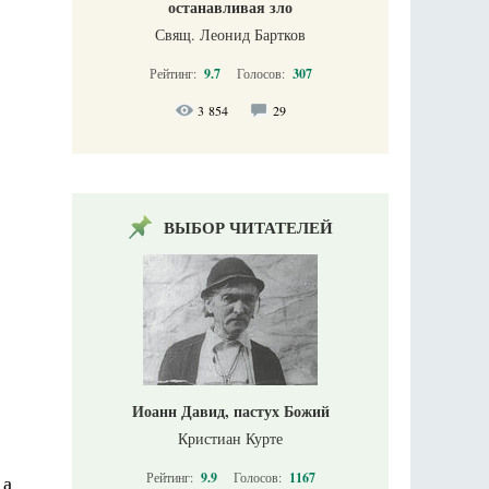
останавливая зло
Свящ. Леонид Бартков
Рейтинг:
9.7
Голосов:
307
3 854
29
ВЫБОР ЧИТАТЕЛЕЙ
Иоанн Давид, пастух Божий
Кристиан Курте
Рейтинг:
9.9
Голосов:
1167
 а