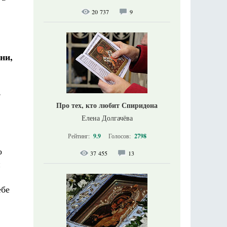
20 737
9
ни,
,
Про тех, кто любит Спиридона
Елена Долгачёва
Рейтинг:
9.9
Голосов:
2798
о
37 455
13
и
ебе