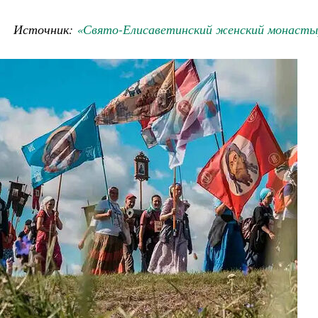
Источник:
«Свято-Елисаветинский женский монасты
Великомученик Георгий Победоносец. Научись у
святого
Роман Котов
место в жизни
Мурышев