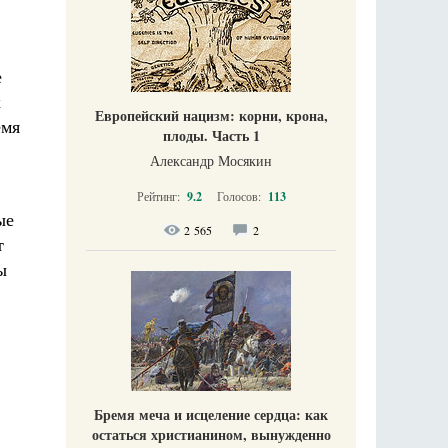
е
х
Европейский нацизм: корни, крона,
емя
плоды. Часть 1
Александр Мосякин
Рейтинг:
9.2
Голосов:
113
ые
2 565
2
т
ы
Бремя меча и исцеление сердца: как
остаться христианином, вынужденно