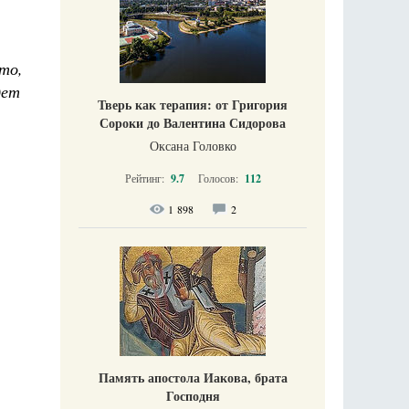
то,
дет
Тверь как терапия: от Григория
Сороки до Валентина Сидорова
Оксана Головко
Рейтинг:
9.7
Голосов:
112
1 898
2
Память апостола Иакова, брата
Господня